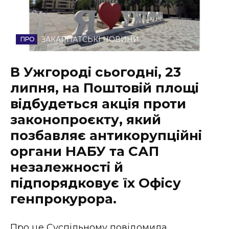
Стиль життя
Втрачений Ужгород
ЗАКАРПАТСЬКІ НОВИНИ
Втрачений Ужгород (відеоверсія)
В Ужгороді сьогодні, 23
липня, на Поштовій площі
відбудеться акція проти
ЗАКАРПАТСЬКІ НОВИНИ
законопроєкту, який
позбавляє антикорупційні
органи НАБУ та САП
НОВИНИ ЗАХІДНОЇ УКРАЇНИ
незалежності й
підпорядковує їх Офісу
ФОТО
генпрокурора.
Про це Суспільному повідомила