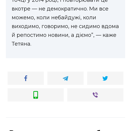
точці у 2014 році, і повторювати це
вкотре — не демократично. Ми все
можемо, коли небайдужі, коли
виходимо, говоримо, не сидимо вдома
й репостимо новини, а діємо”, — каже
Тетяна.