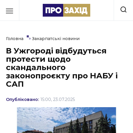
Перейти
до
РУБРИКИ
вмісту
Економіка
»
Головна
Закарпатські новини
Здоров’я
В Ужгороді відбудуться
протести щодо
Культура
скандального
Освіта
законопроєкту про НАБУ і
САП
Події
Політика
Опубліковано:
15:00, 23.07.2025
Соціум
Спорт