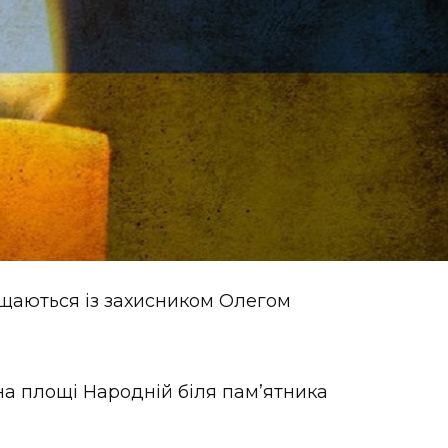
рощаються із захисником Олегом
на площі Народній біля памʼятника