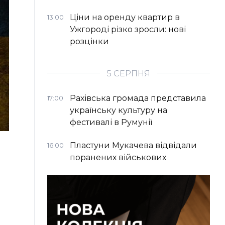
Ціни на оренду квартир в
13:00
Ужгороді різко зросли: нові
розцінки
5 СЕРПНЯ
Рахівська громада представила
17:00
українську культуру на
фестивалі в Румунії
Пластуни Мукачева відвідали
16:00
поранених військових