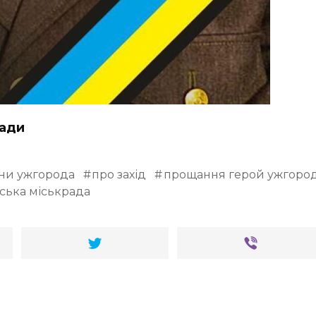
ради
ни ужгорода
про захід
прощання герой ужгоро
ська міськрада