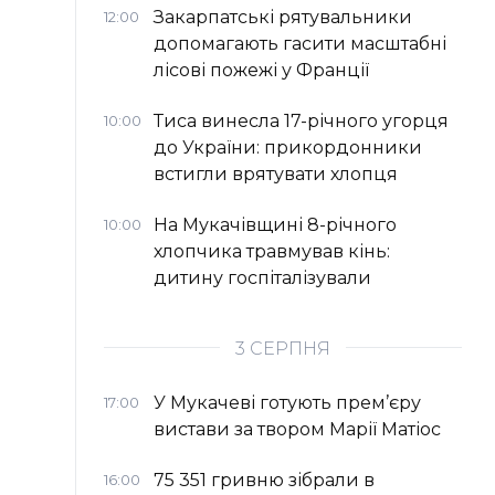
Закарпатські рятувальники
12:00
допомагають гасити масштабні
лісові пожежі у Франції
Тиса винесла 17-річного угорця
10:00
до України: прикордонники
встигли врятувати хлопця
На Мукачівщині 8-річного
10:00
хлопчика травмував кінь:
дитину госпіталізували
3 СЕРПНЯ
У Мукачеві готують прем’єру
17:00
вистави за твором Марії Матіос
75 351 гривню зібрали в
16:00