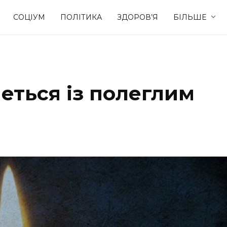
СОЦІУМ
ПОЛІТИКА
ЗДОРОВ’Я
БІЛЬШЕ
Культура
Освіта
ться із полеглим
Спорт
Стиль житт