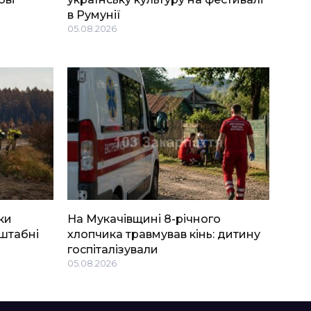
в Румунії
05.08.2026
ки
На Мукачівщині 8-річного
штабні
хлопчика травмував кінь: дитину
госпіталізували
05.08.2026