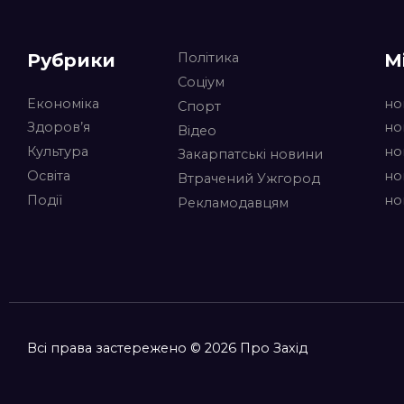
Рубрики
М
Політика
Соціум
Економіка
но
Спорт
Здоров’я
но
Відео
Культура
но
Закарпатські новини
Освіта
но
Втрачений Ужгород
Події
но
Рекламодавцям
Всі права застережено © 2026 Про Захід