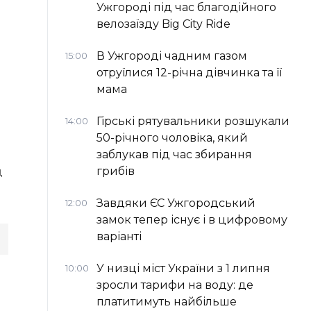
Ужгороді під час благодійного
велозаїзду Big Сity Ride
В Ужгороді чадним газом
15:00
отруїлися 12-річна дівчинка та її
мама
Гірські рятувальники розшукали
14:00
50-річного чоловіка, який
заблукав під час збирання
грибів
д
Завдяки ЄС Ужгородський
12:00
замок тепер існує і в цифровому
варіанті
У низці міст України з 1 липня
10:00
зросли тарифи на воду: де
платитимуть найбільше