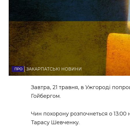
НОВИНИ ЗАХІДНОЇ УКРАЇНИ
ФОТО
ВІДЕО
ЗАКАРПАТСЬКІ НОВИНИ
Завтра, 21 травня, в Ужгороді поп
Гойбергом.
Чин похорону розпочнеться о 13:00 
Тарасу Шевченку.