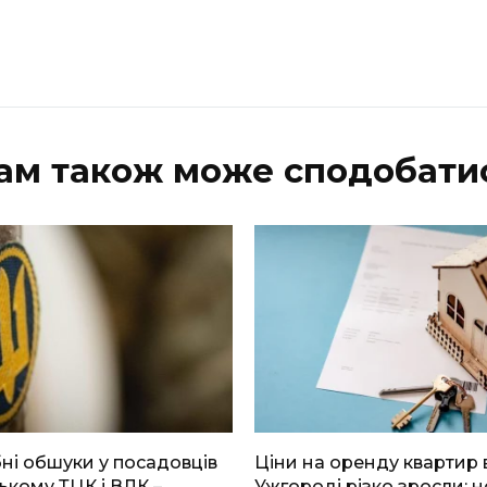
ам також може сподобати
і обшуки у посадовців
Ціни на оренду квартир 
ькому ТЦК і ВЛК –
Ужгороді різко зросли: н