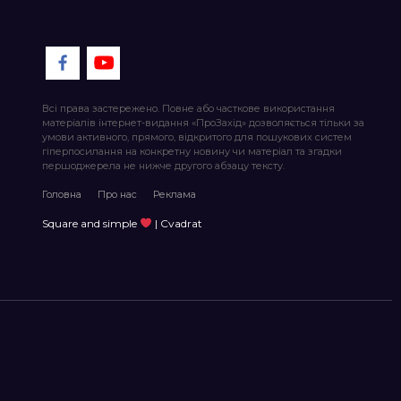
Всі права застережено. Повне або часткове використання
матеріалів інтернет-видання «ПроЗахід» дозволяється тільки за
умови активного, прямого, відкритого для пошукових систем
гіперпосилання на конкретну новину чи матеріал та згадки
першоджерела не нижче другого абзацу тексту.
Головна
Про нас
Реклама
Square and simple
| Cvadrat