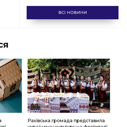
ВСІ НОВИНИ
ся
в
Рахівська громада представила
ові
українську культуру на фестивалі