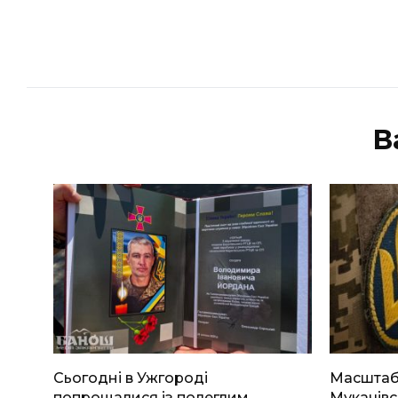
В
Сьогодні в Ужгороді
Масштабн
попрощалися із полеглим
Мукачівс