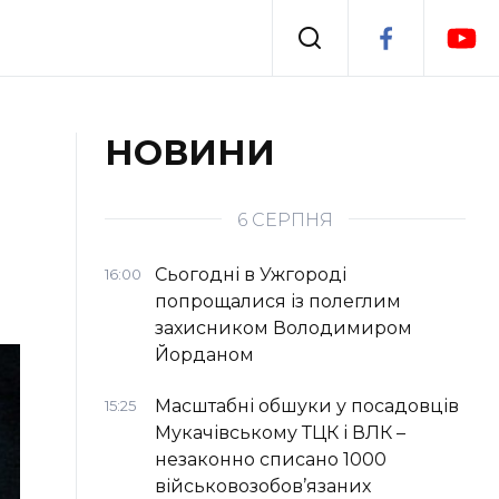
Події
НОВИНИ
я
Втрачений Ужгород
6 СЕРПНЯ
Сьогодні в Ужгороді
16:00
попрощалися із полеглим
захисником Володимиром
Йорданом
Масштабні обшуки у посадовців
15:25
Мукачівському ТЦК і ВЛК –
незаконно списано 1000
військовозобов’язаних