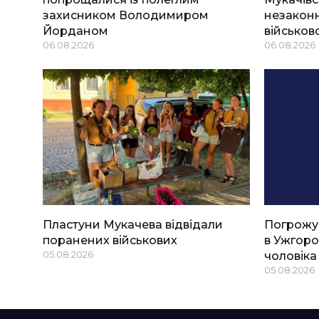
захисником Володимиром
незаконн
Йорданом
військов
06.08.2026
06.08.2026
Пластуни Мукачева відвідали
Погрожу
поранених військових
в Ужгоро
05.08.2026
чоловіка
05.08.2026