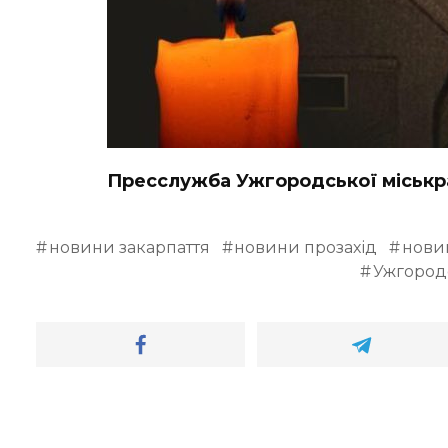
Пресслужба Ужгородської міськ
новини закарпаття
новини прозахід
нови
Ужгород