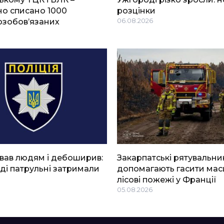
о списано 1000
розцінки
озобов’язаних
06.08.2026
вав людям і дебоширив:
Закарпатські рятувальни
ді патрульні затримали
допомагають гасити мас
лісові пожежі у Франції
05.08.2026