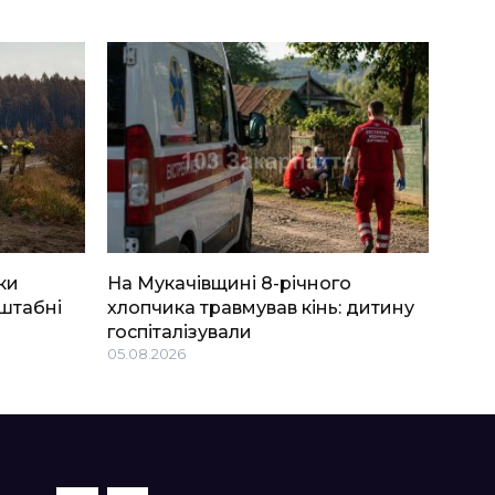
ки
На Мукачівщині 8-річного
штабні
хлопчика травмував кінь: дитину
госпіталізували
05.08.2026