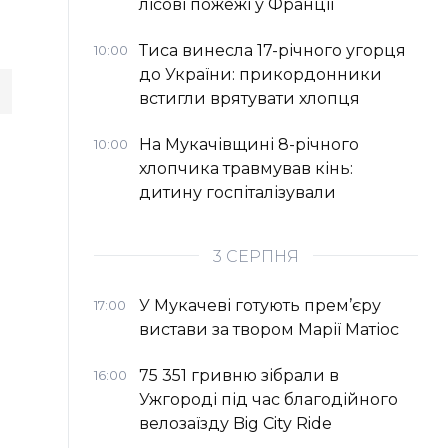
лісові пожежі у Франції
Тиса винесла 17-річного угорця
10:00
до України: прикордонники
встигли врятувати хлопця
На Мукачівщині 8-річного
10:00
хлопчика травмував кінь:
дитину госпіталізували
3 СЕРПНЯ
У Мукачеві готують прем’єру
17:00
вистави за твором Марії Матіос
75 351 гривню зібрали в
16:00
Ужгороді під час благодійного
велозаїзду Big Сity Ride