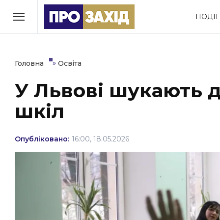
Перейти
ПОДІЇ
до
РУБРИКИ
вмісту
Економіка
Здоров’я
»
Головна
Освіта
У Львові шукають д
Політика
Соціум
шкіл
Втрачений Ужгород
(відеоверсія)
Опубліковано:
16:00, 18.05.2026
ЗАКАРПАТСЬКІ НОВИНИ