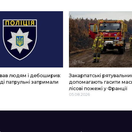
вав людям і дебоширив:
Закарпатські рятувальни
ді патрульні затримали
допомагають гасити мас
лісові пожежі у Франції
05.08.2026