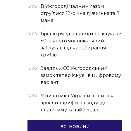
В Ужгороді чадним газом
15:00
отруїлися 12-річна дівчинка та її
мама
Гірські рятувальники розшукали
14:00
50-річного чоловіка, який
заблукав під час збирання
грибів
Завдяки ЄС Ужгородський
12:00
замок тепер існує і в цифровому
варіанті
У низці міст України з 1 липня
10:00
зросли тарифи на воду: де
платитимуть найбільше
ВСІ НОВИНИ