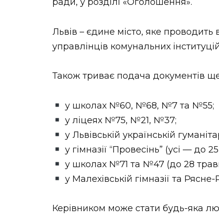
ради, у розділі «Оголошення».
Львів – єдине місто, яке проводить 
управлінців комунальних інституцій
Також триває подача документів ще 
у школах №60, №68, №7 та №55;
у ліцеях №75, №21, №37;
у Львівській українській гуманітар
у гімназії “Провесінь” (усі — до 25
у школах №71 та №47 (до 28 травн
у Малехівській гімназії та Рясне-
Керівником може стати будь-яка лю