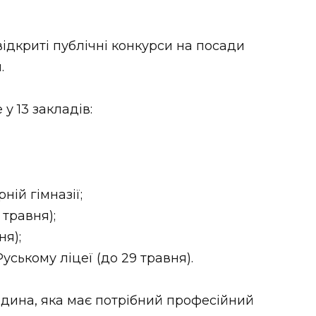
відкриті публічні конкурси на посади
.
у 13 закладів:
ній гімназії;
 травня);
я);
Руському ліцеї (до 29 травня).
дина, яка має потрібний професійний