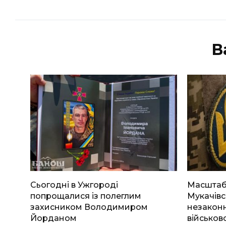
В
Сьогодні в Ужгороді
Масштабн
попрощалися із полеглим
Мукачівс
захисником Володимиром
незаконн
Йорданом
військов