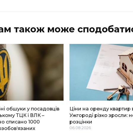
ам також може сподобати
і обшуки у посадовців
Ціни на оренду квартир 
ькому ТЦК і ВЛК –
Ужгороді різко зросли: н
о списано 1000
розцінки
озобов’язаних
06.08.2026