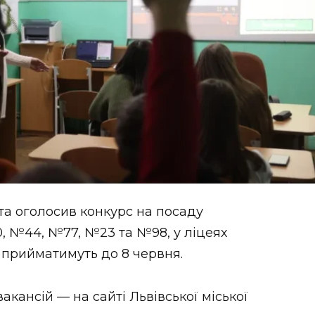
та оголосив конкурс на посаду
0, №44, №77, №23 та №98, у ліцеях
 прийматимуть до 8 червня.
кансій — на сайті Львівської міської