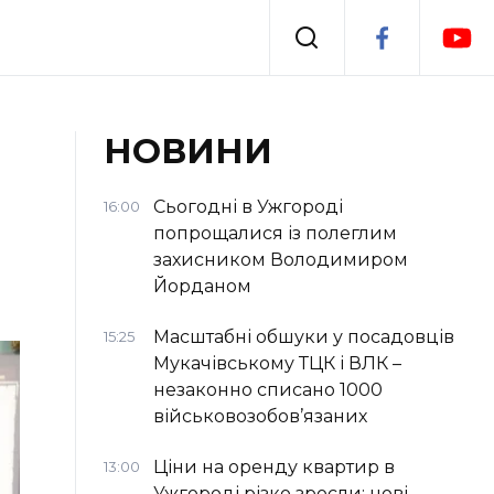
Події
НОВИНИ
я
Втрачений Ужгород
Сьогодні в Ужгороді
16:00
попрощалися із полеглим
захисником Володимиром
Йорданом
Масштабні обшуки у посадовців
15:25
Мукачівському ТЦК і ВЛК –
незаконно списано 1000
військовозобов’язаних
Ціни на оренду квартир в
13:00
Ужгороді різко зросли: нові