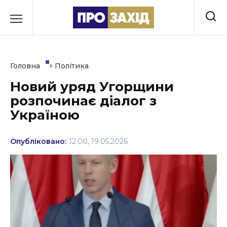
Перейти
до
РУБРИКИ
вмісту
Економіка
»
Головна
Політика
Здоров’я
Новий уряд Угорщини
розпочинає діалог з
Культура
Україною
Освіта
Опубліковано:
12:00, 19.05.2026
Події
Політика
Соціум
Спорт