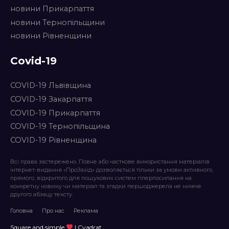
новини Прикарпаття
новини Тернопільщини
новини Рівненщини
Covid-19
COVID-19 Львівщина
COVID-19 Закарпаття
COVID-19 Прикарпаття
COVID-19 Тернопільщина
COVID-19 Рівненщина
Всі права застережено. Повне або часткове використання матеріалів
інтернет-видання «ПроЗахід» дозволяється тільки за умови активного,
прямого, відкритого для пошукових систем гіперпосилання на
конкретну новину чи матеріал та згадки першоджерела не нижче
другого абзацу тексту.
Головна
Про нас
Реклама
Square and simple
| Cvadrat