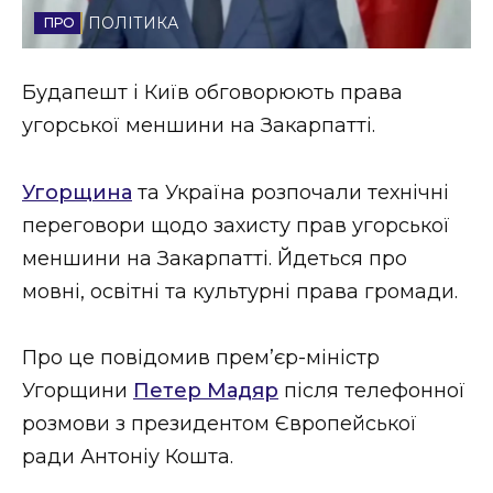
ПОЛІТИКА
Стиль життя
Втрачений Ужгород
Будапешт і Київ обговорюють права
угорської меншини на Закарпатті.
Втрачений Ужгород (відеоверсія)
Угорщина
та Україна розпочали технічні
переговори щодо захисту прав угорської
ЗАКАРПАТСЬКІ НОВИНИ
меншини на Закарпатті. Йдеться про
мовні, освітні та культурні права громади.
НОВИНИ ЗАХІДНОЇ УКРАЇНИ
Про це повідомив прем’єр-міністр
Угорщини
Петер Мадяр
після телефонної
ФОТО
розмови з президентом Європейської
ради Антоніу Кошта.