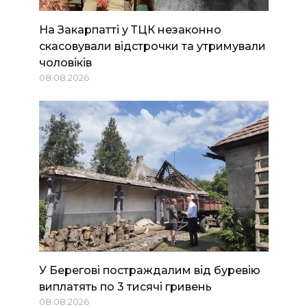
На Закарпатті у ТЦК незаконно
скасовували відстрочки та утримували
чоловіків
08.08.2026
У Берегові постраждалим від буревію
виплатять по 3 тисячі гривень
08.08.2026