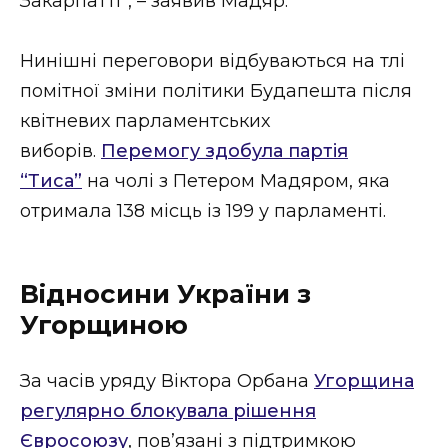
Закарпатті”, – заявив Мадяр.
Нинішні переговори відбуваються на тлі
помітної зміни політики Будапешта після
квітневих парламентських
виборів.
Перемогу здобула партія
“Тиса”
на чолі з Петером Мадяром, яка
отримала 138 місць із 199 у парламенті.
Відносини України з
Угорщиною
За часів уряду Віктора Орбана
Угорщина
регулярно блокувала рішення
Євросоюзу
, пов’язані з підтримкою