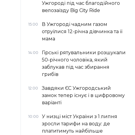
Ужгороді під час благодійного
велозаїзду Big Сity Ride
В Ужгороді чадним газом
15:00
отруїлися 12-річна дівчинка та її
мама
Гірські рятувальники розшукали
14:00
50-річного чоловіка, який
заблукав під час збирання
грибів
Завдяки ЄС Ужгородський
12:00
замок тепер існує і в цифровому
варіанті
У низці міст України з 1 липня
10:00
зросли тарифи на воду: де
платитимуть найбільше