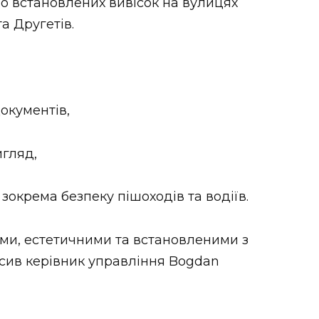
о встановлених вивісок на вулицях
а Другетів.
документів,
игляд,
зокрема безпеку пішоходів та водіїв.
ими, естетичними та встановленими з
сив керівник управління Bogdan