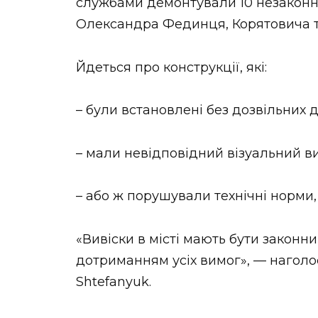
службами демонтували 10 незаконн
Олександра Фединця, Корятовича т
Йдеться про конструкції, які:
– були встановлені без дозвільних 
– мали невідповідний візуальний в
– або ж порушували технічні норми, 
«Вивіски в місті мають бути законн
дотриманням усіх вимог», — наголо
Shtefanyuk.