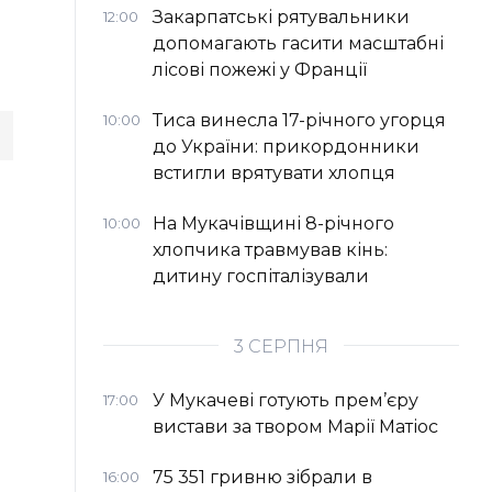
Закарпатські рятувальники
12:00
допомагають гасити масштабні
лісові пожежі у Франції
Тиса винесла 17-річного угорця
10:00
до України: прикордонники
встигли врятувати хлопця
На Мукачівщині 8-річного
10:00
хлопчика травмував кінь:
дитину госпіталізували
3 СЕРПНЯ
У Мукачеві готують прем’єру
17:00
вистави за твором Марії Матіос
75 351 гривню зібрали в
16:00