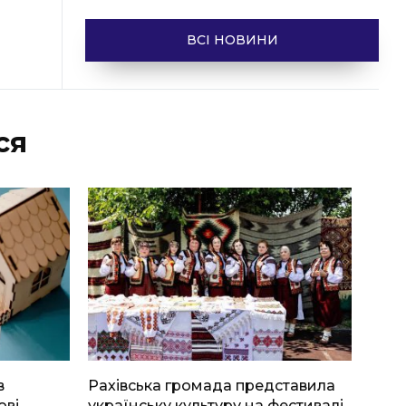
ВСІ НОВИНИ
ся
в
Рахівська громада представила
ові
українську культуру на фестивалі