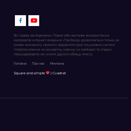
Всі права застережено. Повне або часткове використання
матеріалів інтернет-видання «ПроЗахід» дозволяється тільки за
умови активного, прямого, відкритого для пошукових систем
гіперпосилання на конкретну новину чи матеріал та згадки
першоджерела не нижче другого абзацу тексту.
Головна
Про нас
Реклама
Square and simple
| Cvadrat