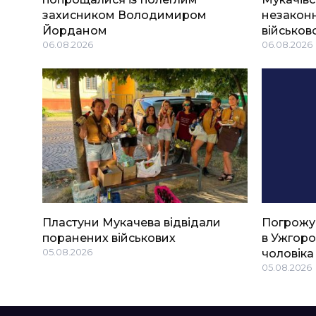
захисником Володимиром
незаконн
Йорданом
військов
06.08.2026
06.08.2026
Пластуни Мукачева відвідали
Погрожу
поранених військових
в Ужгоро
05.08.2026
чоловіка
05.08.2026