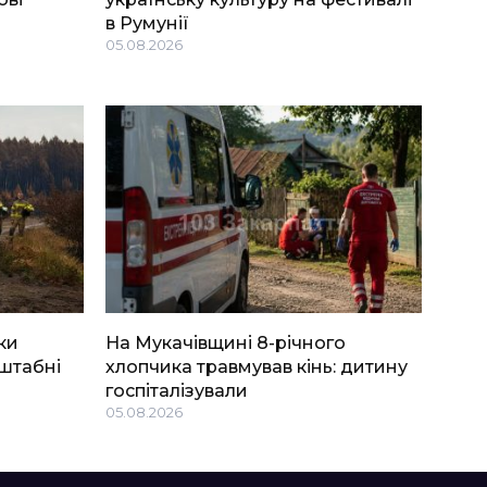
в Румунії
05.08.2026
ки
На Мукачівщині 8-річного
штабні
хлопчика травмував кінь: дитину
госпіталізували
05.08.2026