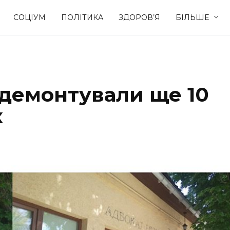
СОЦІУМ
ПОЛІТИКА
ЗДОРОВ’Я
БІЛЬШЕ
Культура
Освіта
 демонтували ще 10
Спорт
Стиль житт
к