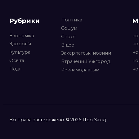
Рубрики
М
Політика
Соціум
Економіка
но
Спорт
Здоров’я
но
Відео
Культура
но
Закарпатські новини
Освіта
но
Втрачений Ужгород
Події
но
Рекламодавцям
Всі права застережено © 2026 Про Захід