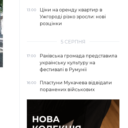
Ціни на оренду квартир в
13:00
Ужгороді різко зросли: нові
розцінки
5 СЕРПНЯ
Рахівська громада представила
17:00
українську культуру на
фестивалі в Румунії
Пластуни Мукачева відвідали
16:00
поранених військових