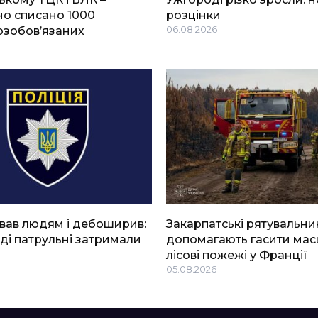
о списано 1000
розцінки
озобов’язаних
06.08.2026
вав людям і дебоширив:
Закарпатські рятувальни
ді патрульні затримали
допомагають гасити мас
лісові пожежі у Франції
05.08.2026