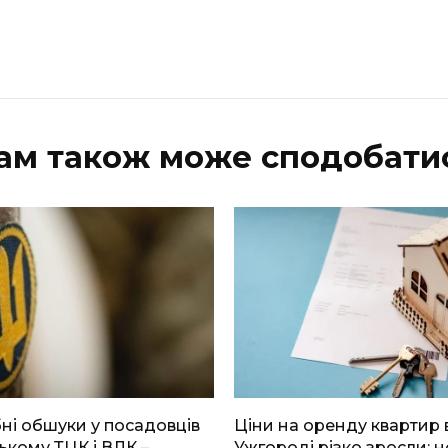
ам також може сподобати
і обшуки у посадовців
Ціни на оренду квартир 
ькому ТЦК і ВЛК –
Ужгороді різко зросли: н