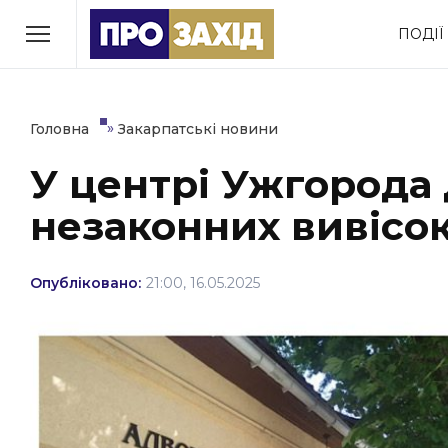
Перейти
ПОДІЇ
до
РУБРИКИ
вмісту
Економіка
Здоров’я
»
Головна
Закарпатські новини
У центрі Ужгорода
Політика
Соціум
незаконних вивісо
Втрачений Ужгород
(відеоверсія)
Опубліковано:
21:00, 16.05.2025
ЗАКАРПАТСЬКІ НОВИНИ