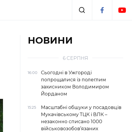
Події
НОВИНИ
я
Втрачений Ужгород
6 СЕРПНЯ
Сьогодні в Ужгороді
16:00
попрощалися із полеглим
захисником Володимиром
Йорданом
Масштабні обшуки у посадовців
15:25
Мукачівському ТЦК і ВЛК –
незаконно списано 1000
військовозобов’язаних