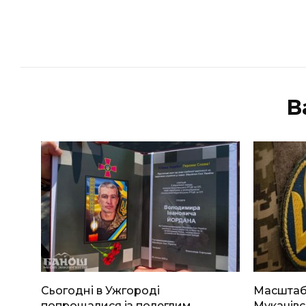
В
Сьогодні в Ужгороді
Масштабн
попрощалися із полеглим
Мукачівс