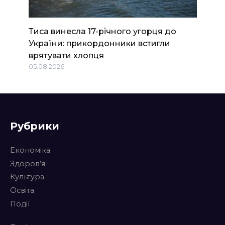
Тиса винесла 17-річного угорця до
України: прикордонники встигли
врятувати хлопця
05.08.2026
Рубрики
Економіка
Здоров’я
Культура
Освіта
Події