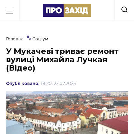
Перейти
до
РУБРИКИ
вмісту
Економіка
»
Головна
Соціум
Здоров’я
У Мукачеві триває ремонт
вулиці Михайла Лучкая
Культура
(Відео)
Освіта
Опубліковано:
18:20, 22.07.2025
Події
Політика
Соціум
Спорт