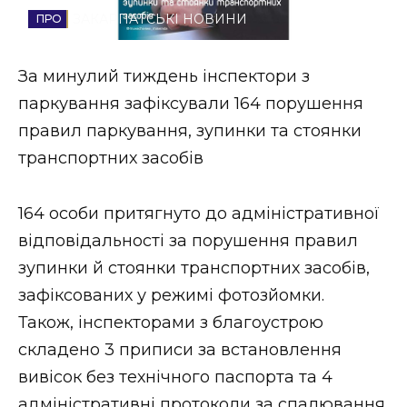
ЗАКАРПАТСЬКІ НОВИНИ
Стиль життя
Втрачений Ужгород
За минулий тиждень інспектори з
паркування зафіксували 164 порушення
Втрачений Ужгород (відеоверсія)
правил паркування, зупинки та стоянки
транспортних засобів
ЗАКАРПАТСЬКІ НОВИНИ
164 особи притягнуто до адміністративної
відповідальності за порушення правил
зупинки й стоянки транспортних засобів,
НОВИНИ ЗАХІДНОЇ УКРАЇНИ
зафіксованих у режимі фотозйомки.
Також, інспекторами з благоустрою
ФОТО
складено 3 приписи за встановлення
вивісок без технічного паспорта та 4
адміністративні протоколи за спалювання