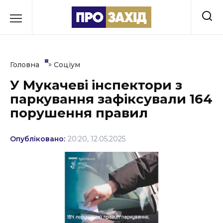
Перейти
до
РУБРИКИ
вмісту
Економіка
»
Головна
Соціум
Здоров’я
У Мукачеві інспектори з
паркування зафіксували 164
Культура
порушення правил
Освіта
Опубліковано:
20:20, 12.05.2025
Події
Політика
Соціум
Спорт