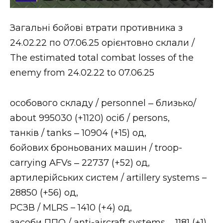
Стиль життя
Загальні бойові втрати противника з
Втрачений Ужгород
24.02.22 по 07.06.25 орієнтовно склали /
Втрачений Ужгород (відеоверсія)
The estimated total combat losses of the
enemy from 24.02.22 to 07.06.25
особового складу / personnel ‒ близько/
ЗАКАРПАТСЬКІ НОВИНИ
about 995030 (+1120) осіб / persons,
танків / tanks ‒ 10904 (+15) од,
НОВИНИ ЗАХІДНОЇ УКРАЇНИ
бойових броньованих машин / troop-
carrying AFVs ‒ 22737 (+52) од,
артилерійських систем / artillery systems –
ФОТО
28850 (+56) од,
РСЗВ / MLRS – 1410 (+4) од,
засоби ППО / anti-aircraft systems ‒ 1181 (+1)