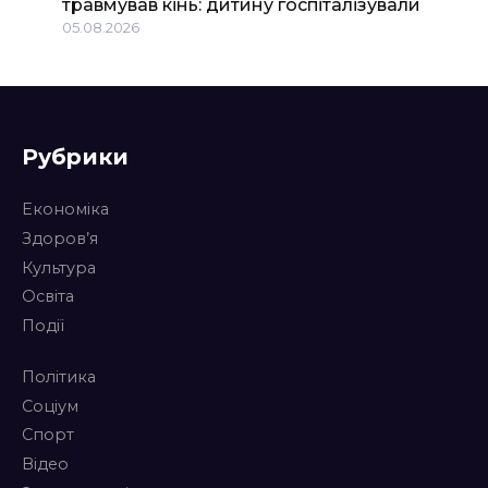
травмував кінь: дитину госпіталізували
05.08.2026
Рубрики
Економіка
Здоров’я
Культура
Освіта
Події
Політика
Соціум
Спорт
Відео