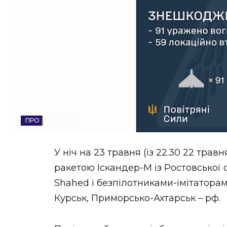
НОВИНИ ЗАХІДНОЇ УКРАЇНИ
ФОТО
ВІДЕО
СОЦІУМ
У ніч на 23 травня (із 22.30 22 тра
ракетою Іскандер-М із Ростовської 
Shahed і безпілотниками-імітаторами
Курськ, Приморсько-Ахтарськ – рф.