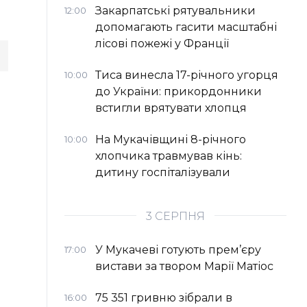
Закарпатські рятувальники
12:00
допомагають гасити масштабні
лісові пожежі у Франції
Тиса винесла 17-річного угорця
10:00
до України: прикордонники
встигли врятувати хлопця
На Мукачівщині 8-річного
10:00
хлопчика травмував кінь:
дитину госпіталізували
3 СЕРПНЯ
У Мукачеві готують прем’єру
17:00
вистави за твором Марії Матіос
75 351 гривню зібрали в
16:00