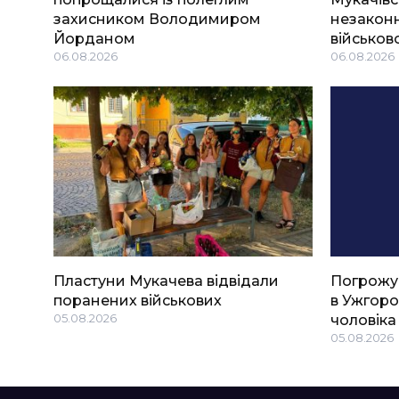
захисником Володимиром
незаконн
Йорданом
військов
06.08.2026
06.08.2026
Пластуни Мукачева відвідали
Погрожу
поранених військових
в Ужгоро
05.08.2026
чоловіка
05.08.2026