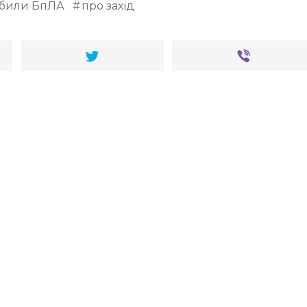
збили БпЛА
про захід