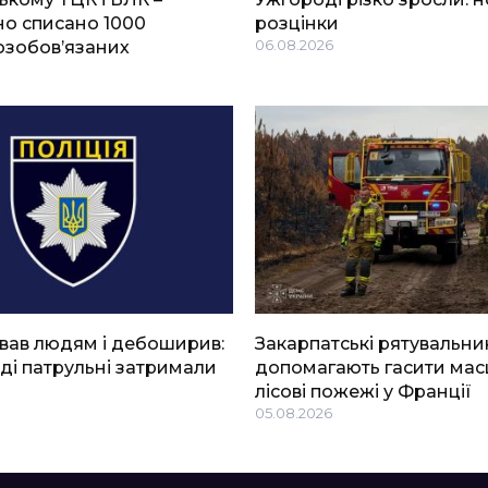
о списано 1000
розцінки
озобов’язаних
06.08.2026
вав людям і дебоширив:
Закарпатські рятувальни
ді патрульні затримали
допомагають гасити мас
лісові пожежі у Франції
05.08.2026