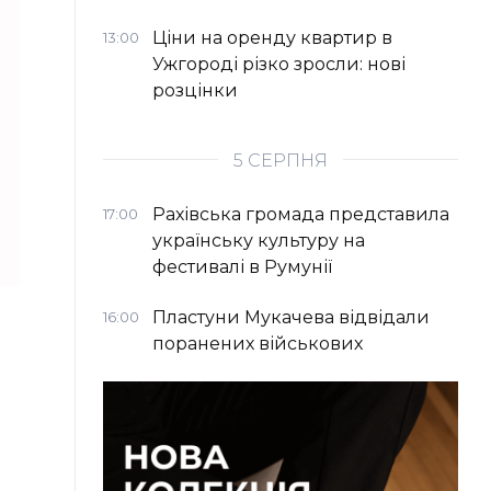
Ціни на оренду квартир в
13:00
Ужгороді різко зросли: нові
розцінки
5 СЕРПНЯ
Рахівська громада представила
17:00
українську культуру на
фестивалі в Румунії
Пластуни Мукачева відвідали
16:00
поранених військових