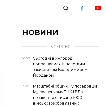
Події
НОВИНИ
я
Втрачений Ужгород
6 СЕРПНЯ
Сьогодні в Ужгороді
16:00
попрощалися із полеглим
захисником Володимиром
Йорданом
Масштабні обшуки у посадовців
15:25
Мукачівському ТЦК і ВЛК –
незаконно списано 1000
військовозобов’язаних