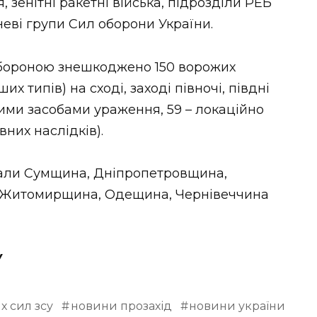
 зенітні ракетні війська, підрозділи РЕБ
неві групи Сил оборони України.
обороною знешкоджено 150 ворожих
х типів) на сході, заході півночі, півдні
евими засобами ураження, 59 – локаційно
них наслідків).
дали Сумщина, Дніпропетровщина,
, Житомирщина, Одещина, Чернівеччина
У
х сил зсу
новини прозахід
новини україни