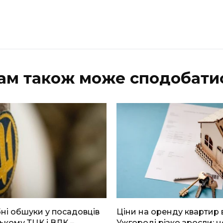
ам також може сподобати
і обшуки у посадовців
Ціни на оренду квартир 
ькому ТЦК і ВЛК –
Ужгороді різко зросли: н