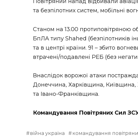
Повітряний напад відбивали авіація,
та безпілотних систем, мобільні вог
Станом на 13.00 протиповітряною 
БпЛА типу Shahed (безпілотників інши
та в центрі країни. 91 – збито вогн
втрачені/подавлені РЕБ (без негатив
Внаслідок ворожої атаки постраж
Донеччина, Харківщина, Київщина
та Івано-Франківщина.
Командування Повітряних Сил ЗС
війна україна
командування повітряни