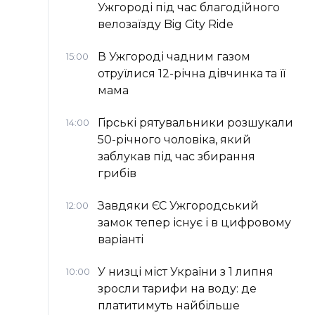
Ужгороді під час благодійного
велозаїзду Big Сity Ride
В Ужгороді чадним газом
15:00
отруїлися 12-річна дівчинка та її
мама
Гірські рятувальники розшукали
14:00
50-річного чоловіка, який
заблукав під час збирання
грибів
Завдяки ЄС Ужгородський
12:00
замок тепер існує і в цифровому
варіанті
У низці міст України з 1 липня
10:00
зросли тарифи на воду: де
платитимуть найбільше