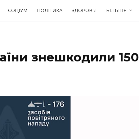
СОЦІУМ
ПОЛІТИКА
ЗДОРОВ’Я
БІЛЬШЕ
Культура
Освіта
раїни знешкодили 150
Спорт
Стиль житт