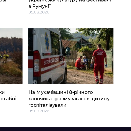
в Румунії
05.08.2026
ки
На Мукачівщині 8-річного
штабні
хлопчика травмував кінь: дитину
госпіталізували
05.08.2026