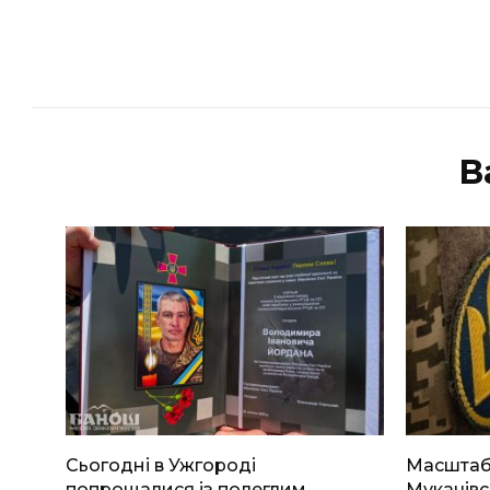
В
Сьогодні в Ужгороді
Масштабн
попрощалися із полеглим
Мукачівс