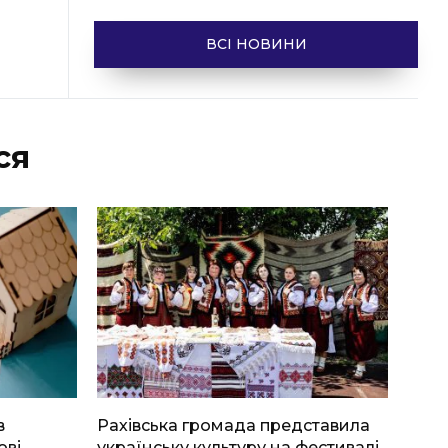
ВСІ НОВИНИ
ся
в
Рахівська громада представила
ові
українську культуру на фестивалі