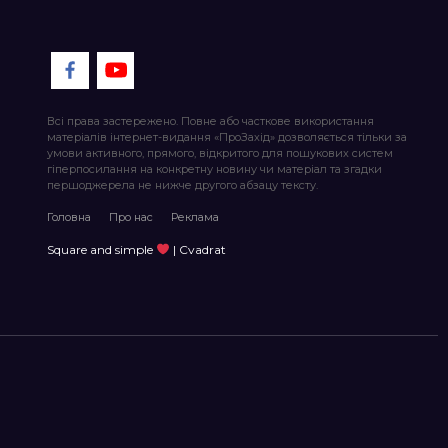
Всі права застережено. Повне або часткове використання
матеріалів інтернет-видання «ПроЗахід» дозволяється тільки за
умови активного, прямого, відкритого для пошукових систем
гіперпосилання на конкретну новину чи матеріал та згадки
першоджерела не нижче другого абзацу тексту.
Головна
Про нас
Реклама
Square and simple
| Cvadrat