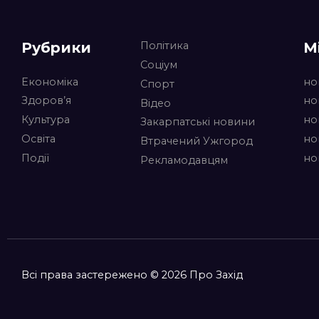
Рубрики
М
Політика
Соціум
Економіка
но
Спорт
Здоров’я
но
Відео
Культура
но
Закарпатські новини
Освіта
но
Втрачений Ужгород
Події
но
Рекламодавцям
Всі права застережено © 2026 Про Захід