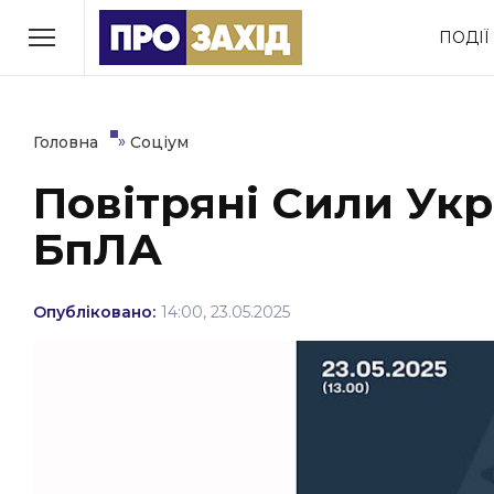
Перейти
ПОДІЇ
до
РУБРИКИ
вмісту
Економіка
Здоров’я
»
Головна
Соціум
Повітряні Сили Ук
Політика
Соціум
БпЛА
Втрачений Ужгород
(відеоверсія)
Опубліковано:
14:00, 23.05.2025
ЗАКАРПАТСЬКІ НОВИНИ