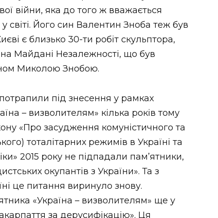
ової війни, яка до того ж вважається
 світі. Його син Валентин Зноба теж був
єві є близько 30-ти робіт скульптора,
на Майдані Незалежності, що був
сином Миколою Знобою.
 потрапили під знесення у рамках
аїна – визволителям» кілька років тому
закону «Про засудження комуністичного та
кого) тоталітарних режимів в Україні та
ки» 2015 року не підпадали пам’ятники,
истських окупантів з України». Та з
їні це питання виринуло знову.
ятника «Україна – визволителям» ще у
Закарпаття за дерусифікацію». Ця