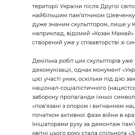
території України після Другої світ
найбільшим пам’ятником Шевченку у
дуже знаним скульптором, лише у Ки
наприклад, відомий «Козак Мамай» 
створений уже у співавторстві зі 
Декілька робіт цих скульпторів уже
декомунізації, однак монумент «Укр
цієї участі уник, оскільки під дію 
націонал-соціалістичного (нацистсь
заборону пропаганди їхньої символі
«пов’язані з опором і вигнанням нац
початком активної фази війни в кра
Ініціаторами руху за демонтаж пам’
квітні цього року стала спільнота «