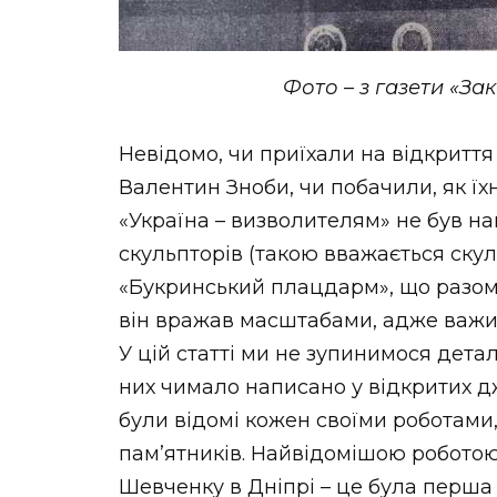
Фото – з газети «За
Невідомо, чи приїхали на відкриття
Валентин Зноби, чи побачили, як їх
«Україна – визволителям» не був н
скульпторів (такою вважається ску
«Букринський плацдарм», що разом 
він вражав масштабами, адже важив 
У цій статті ми не зупинимося детал
них чимало написано у відкритих д
були відомі кожен своїми роботами,
пам’ятників. Найвідомішою роботою
Шевченку в Дніпрі – це була перша