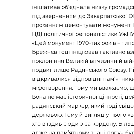
ініціатива об’єднала низку громадс
під зверненням до Закарпатської ОВ
проханням демонтувати монумент. Г
НДІ політичної регіоналістики УжНУ
«Цей монумент 1970-тих років – тип
Брежнєв тоді ініціював і активно вз
поклоніння Великій вітчизняній вій
подвиг лише Радянського Союзу. П
відкривалися відповідні пам’ятник
міфотворення. Тому ми вважаємо, що
Вона не має історичної цінності, ц
радянський маркер, який тоді свід
державою. Тому й вигляд у нього «в
хто в’їздив сюди з-за кордону. Біль
адже на пам’ятному знаці поруч бу