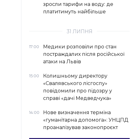
зросли тарифи на воду: де
платитимуть найбільше
31 ЛИПНЯ
Медики розповіли про стан
17:00
постраждалих після російської
атаки на Львів
Колишньому директору
15:00
«Свалявського лісгоспу»
повідомили про підозру у
справі «дачі Медведчука»
Нове визначення терміна
14:00
«гуманітарна допомога»: УНЦПД
проаналізував законопроєкт