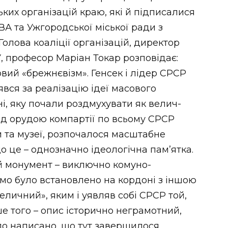
ьких організацій краю, які й підписалися
А та Ужгородської міської ради з
олова коаліції організацій, директор
, професор Маріан Токар розповідає:
овий «брежнєвізм». Генсек і лідер СРСР
явся за реалізацію ідеї масового
ні, яку почали роздмухувати як велич-
ід орудою компартії по всьому СРСР
и та музеї, розпочалося масштабне
 це – однозначно ідеологічна пам’ятка.
ей монумент – виключно комуно-
омо було встановлено на кордоні з іншою
еличний», яким і уявляв собі СРСР той,
ше того – опис історично неграмотний,
ло написано, що тут завершилося