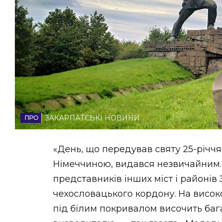
НОВИНИ ЗАХІДНОЇ УКРАЇНИ
ФОТО
ВІДЕО
ЗАКАРПАТСЬКІ НОВИНИ
«День, що передував святу 25-річ
Німеччиною, видався незвичайним. П
представників інших міст і районі
чехословацького кордону. На високо
під білим покривалом височить ба