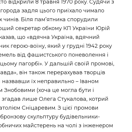
о відкрили 8 травня 1970 року. Судячи з
Ужгорода задля цього приїхало чимало
х чинів. Біля пам’ятника спорудили
перший секретар обкому КП України Юрій
сказав, що «вдячна Україна, вдячний
ник герою-воїну, який у грудні 1942 року
емель від фашистського поневолення і
цьому пагорбі». У дальшій своїй промові,
авда», він також перерахував творців
і назвавши їх неправильно – Іваном
 Знобовими (хоча це могла бути і
в згадав лише Олега Стукалова, котрий
атолієм Сніцаревим. З цієї промови
 бронзову скульптуру будівельники-
обничих майстерень на чолі з інженером