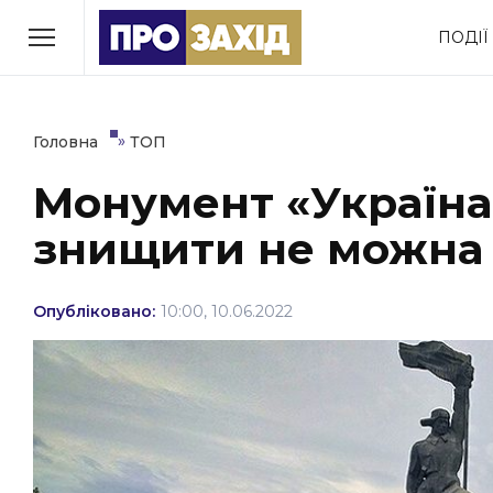
Перейти
ПОДІЇ
до
РУБРИКИ
вмісту
Економіка
Здоров’я
»
Головна
ТОП
Монумент «Україна
Політика
Соціум
знищити не можна 
Втрачений Ужгород
(відеоверсія)
Опубліковано:
10:00, 10.06.2022
ЗАКАРПАТСЬКІ НОВИНИ