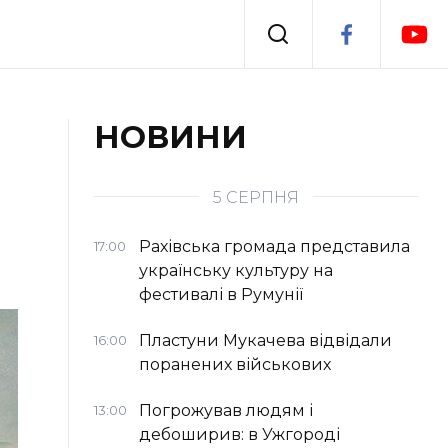
Події
НОВИНИ
я
Втрачений Ужгород
5 СЕРПНЯ
Рахівська громада представила
17:00
українську культуру на
фестивалі в Румунії
Пластуни Мукачева відвідали
16:00
поранених військових
Погрожував людям і
13:00
дебоширив: в Ужгороді