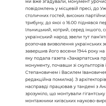
ми вже згадували, монумент урочист
повідомлень у місцевій пресі, до 
столичних гостей, високих партійни
трибуну, до якої о 16.00 піднявся 
Ільницький, котрий, серед іншого, 
український народ звели тут пам’ят
розпочав визволення українських з
завершив його восени 1944 року на 
яку подала газета «Закарпатська пр
монументу, почавши зі скульпторів 
Степановичем і Василем Івановичем
редакційна помилка). З архітекторі
насправді працював у тандемі з Ан
зрозуміло, що монтували гігантську
монтажники київських науково-вир