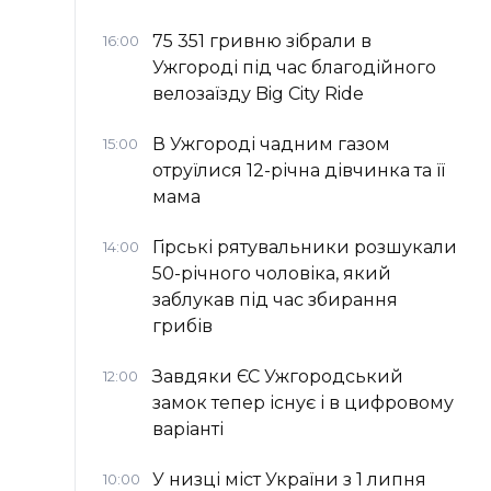
75 351 гривню зібрали в
16:00
Ужгороді під час благодійного
велозаїзду Big Сity Ride
В Ужгороді чадним газом
15:00
отруїлися 12-річна дівчинка та її
мама
Гірські рятувальники розшукали
14:00
50-річного чоловіка, який
заблукав під час збирання
грибів
Завдяки ЄС Ужгородський
12:00
замок тепер існує і в цифровому
варіанті
У низці міст України з 1 липня
10:00