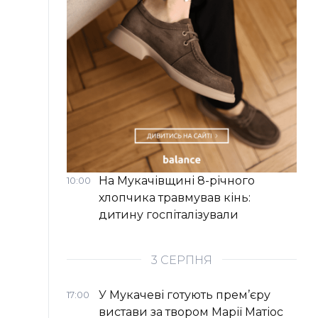
На Мукачівщині 8-річного
10:00
хлопчика травмував кінь:
дитину госпіталізували
3 СЕРПНЯ
У Мукачеві готують прем’єру
17:00
вистави за твором Марії Матіос