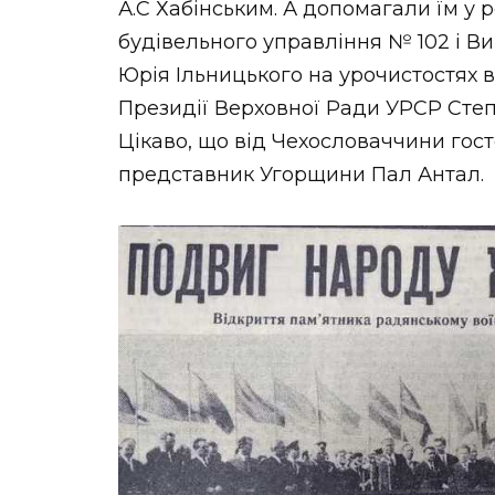
А.С Хабінським. А допомагали їм у
будівельного управління № 102 і Ви
Юрія Ільницького на урочистостях 
Президії Верховної Ради УРСР Степ
Цікаво, що від Чехословаччини госте
представник Угорщини Пал Антал.