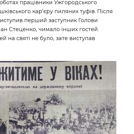
 роботах працівники Ужгородського
шківського кар’єру пиляних туфів. Після
виступив перший заступник Голови
ан Стеценко, чимало інших гостей.
й на святі не було, зате виступав