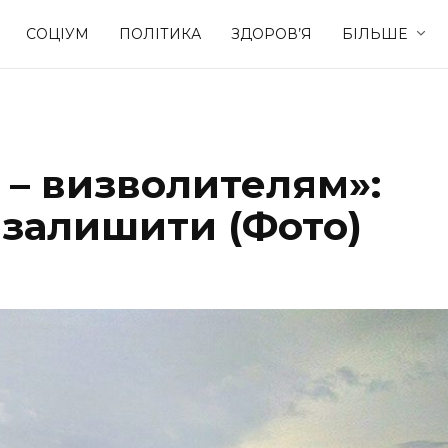
СОЦІУМ
ПОЛІТИКА
ЗДОРОВ’Я
БІЛЬШЕ
Культура
Освіта
 – визволителям»:
Спорт
Стиль житт
залишити (Фото)