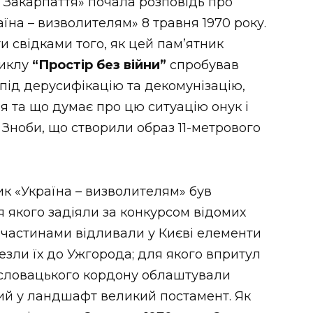
ь Закарпаття» почала розповідь про
їна – визволителям» 8 травня 1970 року.
и свідками того, як цей пам’ятник
циклу
“Простір без війни”
спробував
під дерусифікацію та декомунізацію,
 та що думає про цю ситуацію онук і
 Зноби, що створили образ 11-метрового
ик «Україна – визволителям» був
 якого задіяли за конкурсом відомих
го частинами відливали у Києві елементи
езли їх до Ужгорода; для якого впритул
ословацького кордону облаштували
ий у ландшафт великий постамент. Як