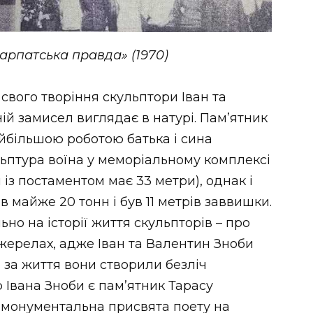
карпатська правда» (1970)
 свого творіння скульптори Іван та
ній замисел виглядає в натурі. Пам’ятник
айбільшою роботою батька і сина
льптура воїна у меморіальному комплексі
із постаментом має 33 метри), однак і
майже 20 тонн і був 11 метрів заввишки.
ьно на історії життя скульпторів – про
жерелах, адже Іван та Валентин Зноби
 за життя вони створили безліч
 Івана Зноби є пам’ятник Тарасу
 монументальна присвята поету на