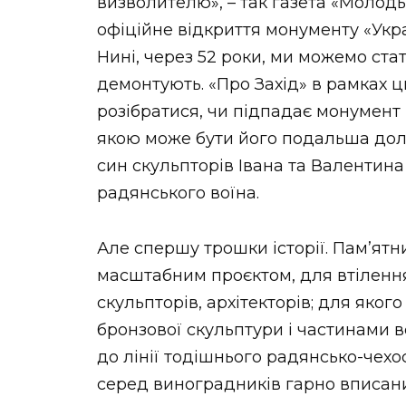
визволителю», – так газета «Молод
офіційне відкриття монументу «Укра
Нині, через 52 роки, ми можемо стат
демонтують. «Про Захід» в рамках 
розібратися, чи підпадає монумент 
якою може бути його подальша доля
син скульпторів Івана та Валентина
радянського воїна.
Але спершу трошки історії. Пам’ятн
масштабним проєктом, для втілення
скульпторів, архітекторів; для яко
бронзової скульптури і частинами в
до лінії тодішнього радянсько-чех
серед виноградників гарно вписан