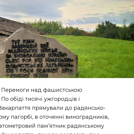
чя Перемоги над фашистською
о обіді тисячі ужгородців і
в Закарпаття прямували до радянсько-
му пагорбі, в оточенні виноградників,
гатометровий пам’ятник радянському