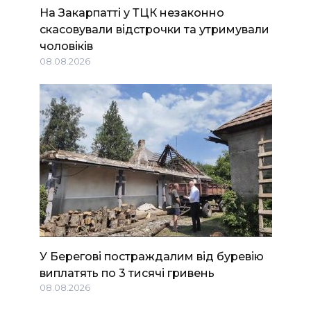
На Закарпатті у ТЦК незаконно
скасовували відстрочки та утримували
чоловіків
08.08.2026
У Берегові постраждалим від буревію
виплатять по 3 тисячі гривень
08.08.2026