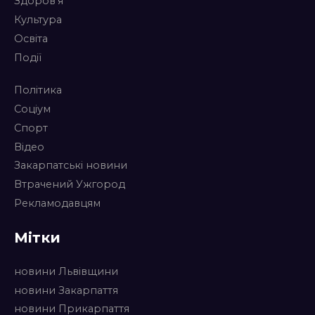
Здоров’я
Культура
Освіта
Події
Політика
Соціум
Спорт
Відео
Закарпатські новини
Втрачений Ужгород
Рекламодавцям
Мітки
новини Львівщини
новини Закарпаття
новини Прикарпаття