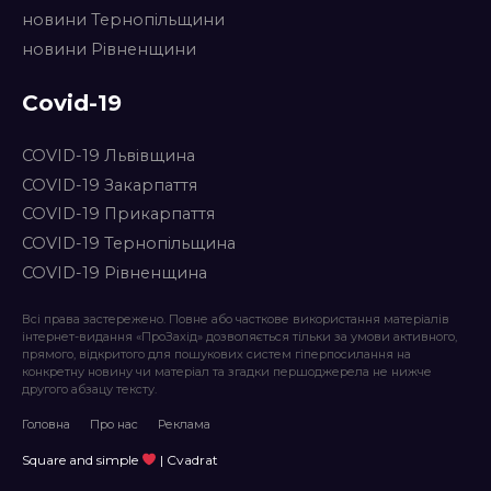
новини Тернопільщини
новини Рівненщини
Covid-19
COVID-19 Львівщина
COVID-19 Закарпаття
COVID-19 Прикарпаття
COVID-19 Тернопільщина
COVID-19 Рівненщина
Всі права застережено. Повне або часткове використання матеріалів
інтернет-видання «ПроЗахід» дозволяється тільки за умови активного,
прямого, відкритого для пошукових систем гіперпосилання на
конкретну новину чи матеріал та згадки першоджерела не нижче
другого абзацу тексту.
Головна
Про нас
Реклама
Square and simple
| Cvadrat