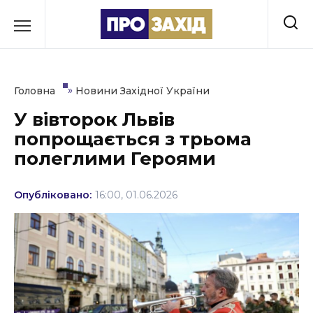
Перейти
до
РУБРИКИ
вмісту
Економіка
»
Головна
Новини Західної України
Здоров’я
У вівторок Львів
попрощається з трьома
Культура
полеглими Героями
Освіта
Опубліковано:
16:00, 01.06.2026
Події
Політика
Соціум
Спорт