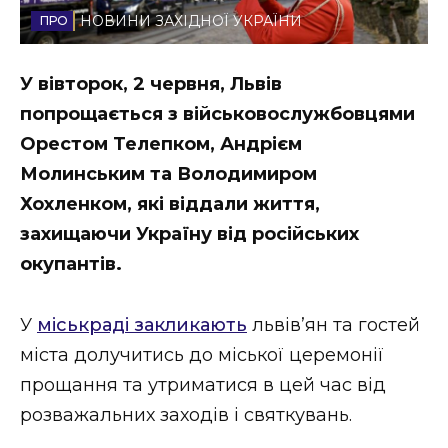
НОВИНИ ЗАХІДНОЇ УКРАЇНИ
Стиль життя
Втрачений Ужгород
У вівторок, 2 червня, Львів
попрощається з військовослужбовцями
Втрачений Ужгород (відеоверсія)
Орестом Телепком, Андрієм
Молинським та Володимиром
Хохленком, які віддали життя,
ЗАКАРПАТСЬКІ НОВИНИ
захищаючи Україну від російських
окупантів.
НОВИНИ ЗАХІДНОЇ УКРАЇНИ
У
міськраді закликають
львів’ян та гостей
міста долучитись до міської церемонії
ФОТО
прощання та утриматися в цей час від
розважальних заходів і святкувань.