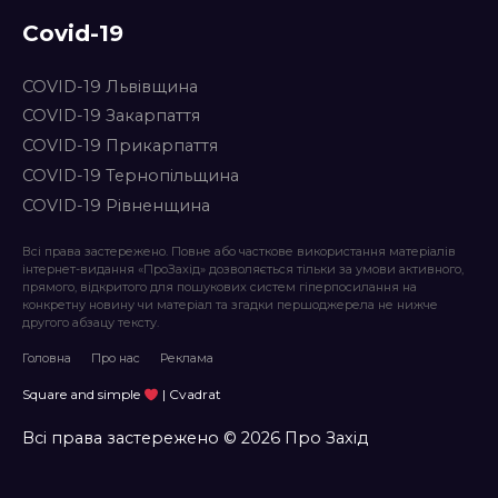
Covid-19
COVID-19 Львівщина
COVID-19 Закарпаття
COVID-19 Прикарпаття
COVID-19 Тернопільщина
COVID-19 Рівненщина
Всі права застережено. Повне або часткове використання матеріалів
інтернет-видання «ПроЗахід» дозволяється тільки за умови активного,
прямого, відкритого для пошукових систем гіперпосилання на
конкретну новину чи матеріал та згадки першоджерела не нижче
другого абзацу тексту.
Головна
Про нас
Реклама
Square and simple
| Cvadrat
Всі права застережено © 2026 Про Захід