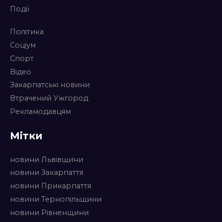
Події
Політика
Соціум
Спорт
Відео
Закарпатські новини
Втрачений Ужгород
Рекламодавцям
Мітки
новини Львівщини
новини Закарпаття
новини Прикарпаття
новини Тернопільщини
новини Рівненщини