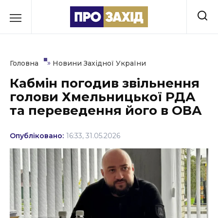
Перейти
до
РУБРИКИ
вмісту
Економіка
»
Головна
Новини Західної України
Здоров’я
Кабмін погодив звільнення
голови Хмельницької РДА
Культура
та переведення його в ОВА
Освіта
Опубліковано:
16:33, 31.05.2026
Події
Політика
Соціум
Спорт