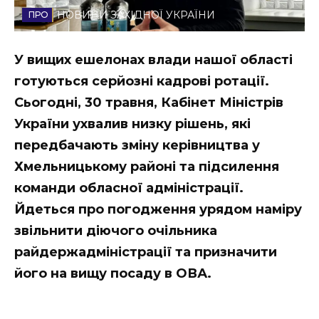
НОВИНИ ЗАХІДНОЇ УКРАЇНИ
Стиль життя
Втрачений Ужгород
У вищих ешелонах влади нашої області
готуються серйозні кадрові ротації.
Втрачений Ужгород (відеоверсія)
Сьогодні, 30 травня, Кабінет Міністрів
України ухвалив низку рішень, які
передбачають зміну керівництва у
ЗАКАРПАТСЬКІ НОВИНИ
Хмельницькому районі та підсилення
команди обласної адміністрації.
Йдеться про погодження урядом наміру
НОВИНИ ЗАХІДНОЇ УКРАЇНИ
звільнити діючого очільника
райдержадміністрації та призначити
ФОТО
його на вищу посаду в ОВА.