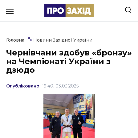
Перейти
до
РУБРИКИ
вмісту
Економіка
»
Головна
Новини Західної України
Здоров’я
Чернівчани здобув «бронзу»
на Чемпіонаті України з
Культура
дзюдо
Освіта
Опубліковано:
19:40, 03.03.2025
Події
Політика
Соціум
Спорт