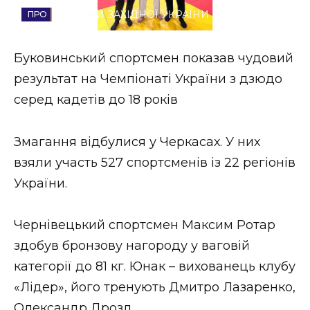
НОВИНИ ЗАХІДНОЇ УКРАЇНИ
Стиль життя
Втрачений Ужгород
Буковинський спортсмен показав чудовий
результат на Чемпіонаті України з дзюдо
Втрачений Ужгород (відеоверсія)
серед кадетів до 18 років
Змагання відбулися у Черкасах. У них
ЗАКАРПАТСЬКІ НОВИНИ
взяли участь 527 спортсменів із 22 регіонів
України.
НОВИНИ ЗАХІДНОЇ УКРАЇНИ
Чернівецький спортсмен Максим Ротар
здобув бронзову нагороду у ваговій
ФОТО
категорії до 81 кг. Юнак – вихованець клубу
«Лідер», його тренують Дмитро Лазаренко,
Олександр Дрозд.