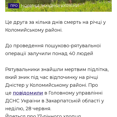
НОВИНИ ЗАХІДНОЇ УКРАЇНИ
Стиль життя
Втрачений Ужгород
Це друга за кілька днів смерть на річці у
Коломийському районі.
Втрачений Ужгород (відеоверсія)
До проведення пошуково-рятувальної
операції залучили понад 40 людей
ЗАКАРПАТСЬКІ НОВИНИ
Рятувальники знайшли мертвим підлітка,
який зник під час відпочинку на річці
НОВИНИ ЗАХІДНОЇ УКРАЇНИ
Дністер у Коломийському районі. Про
це
повідомили
в Головному управлінні
ФОТО
ДСНС України в Закарпатській області у
неділю, 28 червня.
Йдеться про 17-річного хлопця,