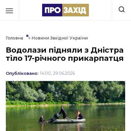
Перейти
до
РУБРИКИ
вмісту
Економіка
»
Головна
Новини Західної України
Здоров’я
Водолази підняли з Дністра
тіло 17-річного прикарпатця
Культура
Освіта
Опубліковано:
14:00, 29.06.2026
Події
Політика
Соціум
Спорт