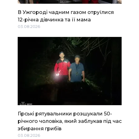
В Ужгороді чадним газом отруїлися
12-річна дівчинка та її мама
03.08.2026
Гірські рятувальники розшукали 50-
річного чоловіка, який заблукав під час
збирання грибів
03.08.2026