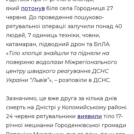
ВІДЕО
який
потонув
біля села Городниця 27
червня. До проведення пошуково-
рятувальної операції залучили понад 40
людей, 7 одиниць техніки, човни,
катамаран, підводний дрон та БпЛА.
«Тіло хлопця знайшли та підняли на
поверхню водолази Міжрегіонального
центру швидкого реагування ДСНС
України “Львів”»
, – розповіли в ДСНС.
Зазначимо, це вже друга за кілька днів
смерть на Дністрі у Коломийському районі.
24 червня рятувальники
виявили
тіло 17-
річної мешканки Городенківської громади