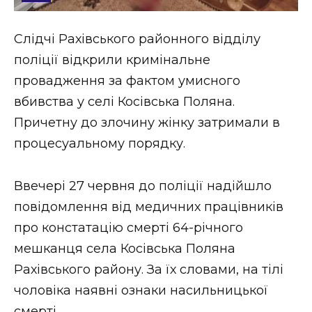
Стиль життя
Слідчі Рахівського районного відділу
Втрачений Ужгород
поліції відкрили кримінальне
Втрачений Ужгород (відеоверсія)
провадження за фактом умисного
вбивства у селі Косівська Поляна.
Причетну до злочину жінку затримали в
процесуальному порядку.
ЗАКАРПАТСЬКІ НОВИНИ
Ввечері 27 червня до поліції надійшло
НОВИНИ ЗАХІДНОЇ УКРАЇНИ
повідомлення від медичних працівників
про констатацію смерті 64-річного
мешканця села Косівська Поляна
ФОТО
Рахівського району. За їх словами, на тілі
чоловіка наявні ознаки насильницької
смерті.