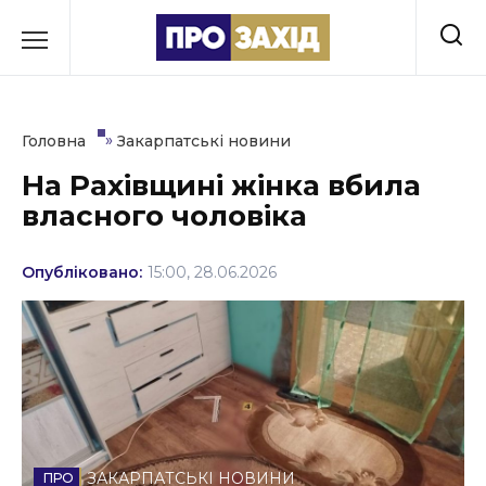
Перейти
до
РУБРИКИ
вмісту
Економіка
»
Головна
Закарпатські новини
Здоров’я
На Рахівщині жінка вбила
власного чоловіка
Культура
Освіта
Опубліковано:
15:00, 28.06.2026
Події
Політика
Соціум
Спорт
ЗАКАРПАТСЬКІ НОВИНИ