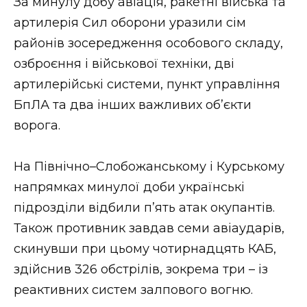
За минулу добу авіація, ракетні війська та
артилерія Сил оборони уразили сім
районів зосередження особового складу,
озброєння і військової техніки, дві
артилерійські системи, пункт управління
БпЛА та два інших важливих об’єкти
ворога.
На Північно–Слобожанському і Курському
напрямках минулої доби українські
підрозділи відбили п’ять атак окупантів.
Також противник завдав семи авіаударів,
скинувши при цьому чотирнадцять КАБ,
здійснив 326 обстрілів, зокрема три – із
реактивних систем залпового вогню.