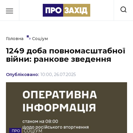
Перейти
до
РУБРИКИ
вмісту
Економіка
»
Головна
Соціум
Здоров’я
1249 доба повномасштабної
війни: ранкове зведення
Культура
Освіта
Опубліковано:
10:00, 26.07.2025
Події
Політика
Соціум
Спорт
СОЦІУМ