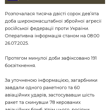
Стиль життя
Розпочалася тисяча двісті сорок девʼята
Втрачений Ужгород
доба широкомасштабної збройної агресії
Втрачений Ужгород (відеоверсія)
російської федерації проти України.
Оперативна інформація станом на 08:00
26.07.2025.
ЗАКАРПАТСЬКІ НОВИНИ
Протягом минулої доби зафіксовано 191
боєзіткнення.
НОВИНИ ЗАХІДНОЇ УКРАЇНИ
За уточненою інформацією, загарбники
завдали одного ракетного та 60
ФОТО
авіаційних ударів, застосувавши шість
ракет та скинувши 78 керованих
авіаційних бомб. Крім цього, росіяни