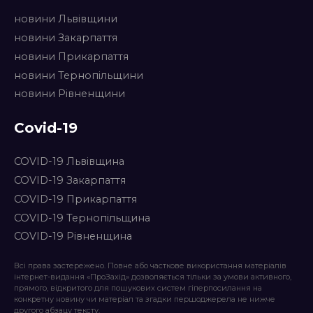
новини Львівщини
новини Закарпаття
новини Прикарпаття
новини Тернопільщини
новини Рівненщини
Covid-19
COVID-19 Львівщина
COVID-19 Закарпаття
COVID-19 Прикарпаття
COVID-19 Тернопільщина
COVID-19 Рівненщина
Всі права застережено. Повне або часткове використання матеріалів
інтернет-видання «ПроЗахід» дозволяється тільки за умови активного,
прямого, відкритого для пошукових систем гіперпосилання на
конкретну новину чи матеріал та згадки першоджерела не нижче
другого абзацу тексту.