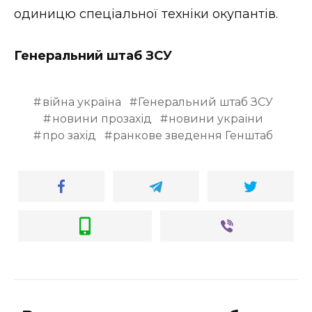
одиницю спеціальної техніки окупантів.
Генеральний штаб ЗСУ
війна україна
Генеральний штаб ЗСУ
новини прозахід
новини україни
про захід
ранкове зведення Генштаб