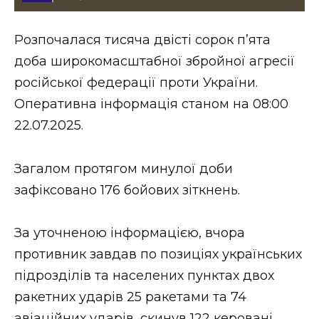
Стиль життя
Розпочалася тисяча двісті сорок пʼята
Втрачений Ужгород
доба широкомасштабної збройної агресії
Втрачений Ужгород (відеоверсія)
російської федерації проти України.
Оперативна інформація станом на 08:00
22.07.2025.
ЗАКАРПАТСЬКІ НОВИНИ
Загалом протягом минулої доби
зафіксовано 176 бойових зіткнень.
НОВИНИ ЗАХІДНОЇ УКРАЇНИ
За уточненою інформацією, вчора
противник завдав по позиціях українських
ФОТО
підрозділів та населених пунктах двох
ракетних ударів 25 ракетами та 74
авіаційних ударів, скинув 122 керовані