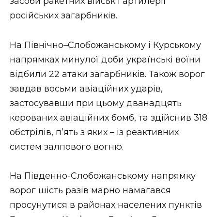
засоби ракетних військ і артилерії
російських загарбників.
На Північно–Слобожанському і Курському
напрямках минулої доби українські воїни
відбили 22 атаки загарбників. Також ворог
завдав восьми авіаційних ударів,
застосувавши при цьому дванадцять
керованих авіаційних бомб, та здійснив 318
обстрілів, п’ять з яких – із реактивних
систем залпового вогню.
На Південно-Слобожанському напрямку
ворог шість разів марно намагався
просунутися в районах населених пунктів