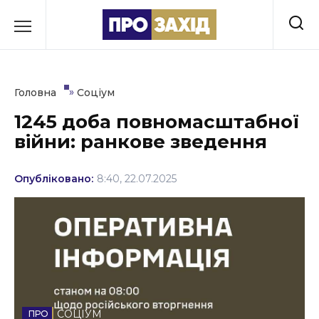
Перейти
до
РУБРИКИ
вмісту
Економіка
»
Головна
Соціум
Здоров’я
1245 доба повномасштабної
війни: ранкове зведення
Культура
Освіта
Опубліковано:
8:40, 22.07.2025
Події
Політика
Соціум
Спорт
СОЦІУМ