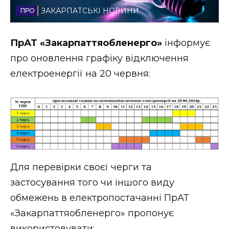
ЗАКАРПАТСЬКІ НОВИНИ
Стиль життя
Втрачений Ужгород
ПрАТ «Закарпаттяобленерго»
інформує
про оновлення графіку відключення
Втрачений Ужгород (відеоверсія)
електроенергії на 20 червня:
ЗАКАРПАТСЬКІ НОВИНИ
НОВИНИ ЗАХІДНОЇ УКРАЇНИ
Для перевірки своєї черги та
застосування того чи іншого виду
ФОТО
обмежень в електропостачанні ПрАТ
«Закарпаттяобленерго» пропонує
використовувати: