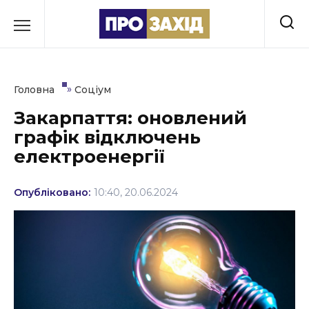
Перейти
до
РУБРИКИ
вмісту
Економіка
»
Головна
Соціум
Здоров’я
Закарпаття: оновлений
графік відключень
Культура
електроенергії
Освіта
Опубліковано:
10:40, 20.06.2024
Події
Політика
Соціум
Спорт