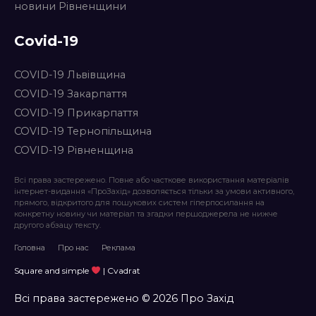
новини Рівненщини
Covid-19
COVID-19 Львівщина
COVID-19 Закарпаття
COVID-19 Прикарпаття
COVID-19 Тернопільщина
COVID-19 Рівненщина
Всі права застережено. Повне або часткове використання матеріалів
інтернет-видання «ПроЗахід» дозволяється тільки за умови активного,
прямого, відкритого для пошукових систем гіперпосилання на
конкретну новину чи матеріал та згадки першоджерела не нижче
другого абзацу тексту.
Головна
Про нас
Реклама
Square and simple
| Cvadrat
Всі права застережено © 2026 Про Захід