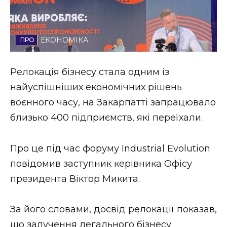
Стиль життя
Втрачений Ужгород
ЕКОНОМІКА
Втрачений Ужгород (відеоверсія)
Релокація бізнесу стала одним із
найуспішніших економічних рішень
воєнного часу, на Закарпатті запрацювало
ЗАКАРПАТСЬКІ НОВИНИ
близько 400 підприємств, які переїхали.
Про це під час форуму Industrial Evolution
НОВИНИ ЗАХІДНОЇ УКРАЇНИ
повідомив заступник керівника Офісу
президента Віктор Микита.
ФОТО
За його словами, досвід релокації показав,
що залучення легального бізнесу