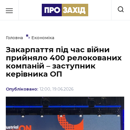
Перейти
до
РУБРИКИ
вмісту
Економіка
»
Головна
Економіка
Здоров’я
Закарпаття під час війни
прийняло 400 релокованих
Культура
компаній – заступник
Освіта
керівника ОП
Події
Опубліковано:
12:00, 19.06.2026
Політика
Соціум
Спорт