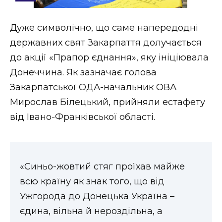
Стиль життя
Дуже символічно, що саме напередодні
Втрачений Ужгород
державних свят Закарпаття долучається
Втрачений Ужгород (відеоверсія)
до акції «Прапор єднання», яку ініціювала
Донеччина. Як зазначає голова
Закарпатської ОДА-начальник ОВА
Мирослав Білецький, прийняли естафету
ЗАКАРПАТСЬКІ НОВИНИ
від Івано-Франківської області.
НОВИНИ ЗАХІДНОЇ УКРАЇНИ
«Синьо-жовтий стяг проїхав майже
всю країну як знак того, що від
ФОТО
Ужгорода до Донецька Україна –
єдина, вільна й нероздільна, а