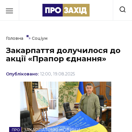
Перейти
до
РУБРИКИ
вмісту
Економіка
»
Головна
Соціум
Здоров’я
Закарпаття долучилося до
акції «Прапор єднання»
Культура
Освіта
Опубліковано:
12:00, 19.08.2025
Події
Політика
Соціум
Спорт
ЗАКАРПАТСЬКІ НОВИНИ