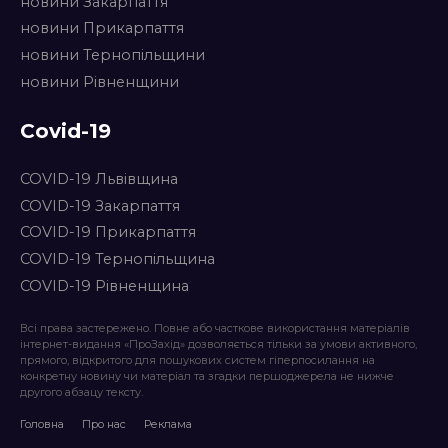
новини Закарпаття
новини Прикарпаття
новини Тернопільщини
новини Рівненщини
Covid-19
COVID-19 Львівщина
COVID-19 Закарпаття
COVID-19 Прикарпаття
COVID-19 Тернопільщина
COVID-19 Рівненщина
Всі права застережено. Повне або часткове використання матеріалів
інтернет-видання «ПроЗахід» дозволяється тільки за умови активного,
прямого, відкритого для пошукових систем гіперпосилання на
конкретну новину чи матеріал та згадки першоджерела не нижче
другого абзацу тексту.
Головна
Про нас
Реклама