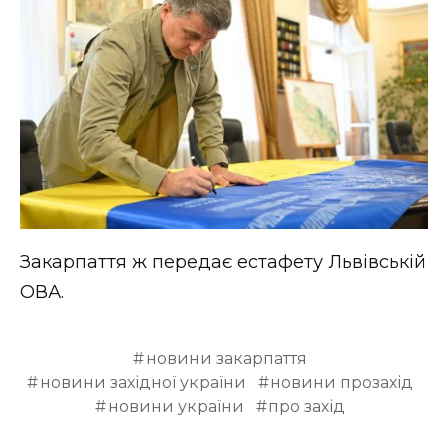
Закарпаття ж передає естафету Львівській
ОВА.
новини закарпаття
новини західної україни
новини прозахід
новини україни
про захід