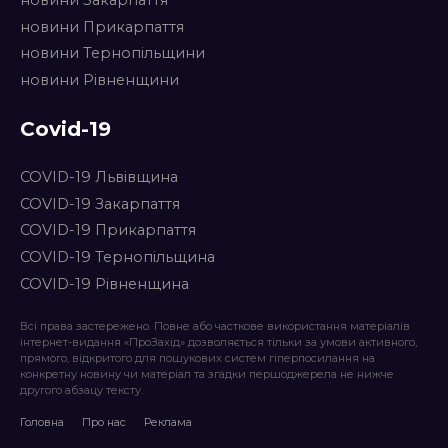
новини Прикарпаття
новини Тернопільщини
новини Рівненщини
Covid-19
COVID-19 Львівщина
COVID-19 Закарпаття
COVID-19 Прикарпаття
COVID-19 Тернопільщина
COVID-19 Рівненщина
Всі права застережено. Повне або часткове використання матеріалів
інтернет-видання «ПроЗахід» дозволяється тільки за умови активного,
прямого, відкритого для пошукових систем гіперпосилання на
конкретну новину чи матеріал та згадки першоджерела не нижче
другого абзацу тексту.
Головна
Про нас
Реклама