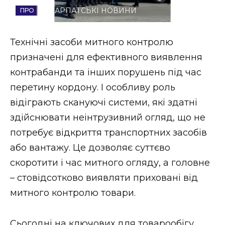
ЗАКАРПАТСЬКІ НОВИНИ
Стиль життя
Втрачений Ужгород
Технічні засоби митного контролю
призначені для ефективного виявлення
Втрачений Ужгород (відеоверсія)
контрабанди та інших порушень під час
перетину кордону. І особливу роль
відіграють скануючі системи, які здатні
ЗАКАРПАТСЬКІ НОВИНИ
здійснювати неінтрузивний огляд, що не
потребує відкриття транспортних засобів
або вантажу. Це дозволяє суттєво
НОВИНИ ЗАХІДНОЇ УКРАЇНИ
скоротити і час митного огляду, а головне
– стовідсотково виявляти приховані від
ФОТО
митного контролю товари.
Сьогодні на ключових для товарообігу