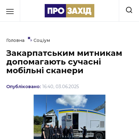
Перейти
до
РУБРИКИ
вмісту
Економіка
»
Головна
Соціум
Здоров’я
Закарпатським митникам
допомагають сучасні
Культура
мобільні сканери
Освіта
Опубліковано:
16:40, 03.06.2025
Події
Політика
Соціум
Спорт