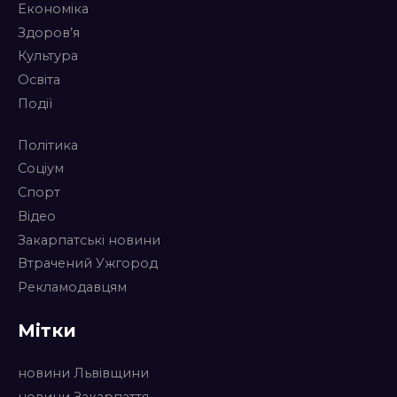
Економіка
Здоров’я
Культура
Освіта
Події
Політика
Соціум
Спорт
Відео
Закарпатські новини
Втрачений Ужгород
Рекламодавцям
Мітки
новини Львівщини
новини Закарпаття