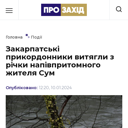
Перейти
до
РУБРИКИ
вмісту
Економіка
»
Головна
Події
Здоров’я
Закарпатські
прикордонники витягли з
Культура
річки напівпритомного
Освіта
жителя Сум
Події
Опубліковано:
12:20, 10.01.2024
Політика
Соціум
Спорт