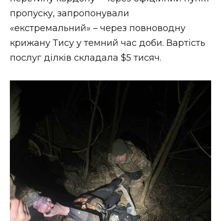
пропуску, запропонували
«екстремальний» – через повноводну
крижану Тису у темний час доби. Вартість
послуг ділків складала $5 тисяч.