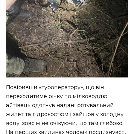
Повіривши «туроператору», що він
переходитиме річку по мілководдю,
айтівець одягнув надані рятувальний
жилет та гідрокостюм і зайшов у холодну
воду, зовсім не очікуючи, що там глибоко.
На перших хвилинах чоловік послизнувся,