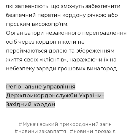
які запевняють, що зможуть забезпечити
безпечний перетин кордону річкою або
гірським високогір’ям.
Організатори незаконного переправлення
осіб через кордон ніколи не
переймаються долею та збереженням
життя своїх «клієнтів», наражаючи їх на
небезпеку заради грошових винагород.
Регіональне управління
Держприкордонслужби України-
Західний кордон
Мукачівський прикордонний загін
новини закарпаття
новини прозахід