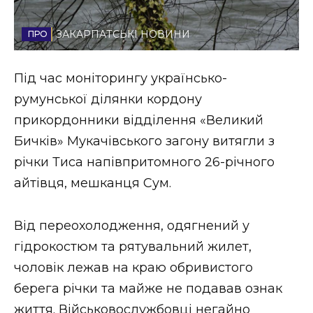
Стиль життя
ЗАКАРПАТСЬКІ НОВИНИ
Втрачений Ужгород
Під час моніторингу українсько-
Втрачений Ужгород (відеоверсія)
румунської ділянки кордону
прикордонники відділення «Великий
Бичків» Мукачівського загону витягли з
ЗАКАРПАТСЬКІ НОВИНИ
річки Тиса напівпритомного 26-річного
айтівця, мешканця Сум.
НОВИНИ ЗАХІДНОЇ УКРАЇНИ
Від переохолодження, одягнений у
гідрокостюм та рятувальний жилет,
ФОТО
чоловік лежав на краю обривистого
берега річки та майже не подавав ознак
життя. Військовослужбовці негайно