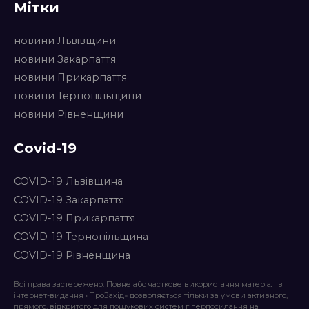
Мітки
новини Львівщини
новини Закарпаття
новини Прикарпаття
новини Тернопільщини
новини Рівненщини
Covid-19
COVID-19 Львівщина
COVID-19 Закарпаття
COVID-19 Прикарпаття
COVID-19 Тернопільщина
COVID-19 Рівненщина
Всі права застережено. Повне або часткове використання матеріалів
інтернет-видання «ПроЗахід» дозволяється тільки за умови активного,
прямого, відкритого для пошукових систем гіперпосилання на