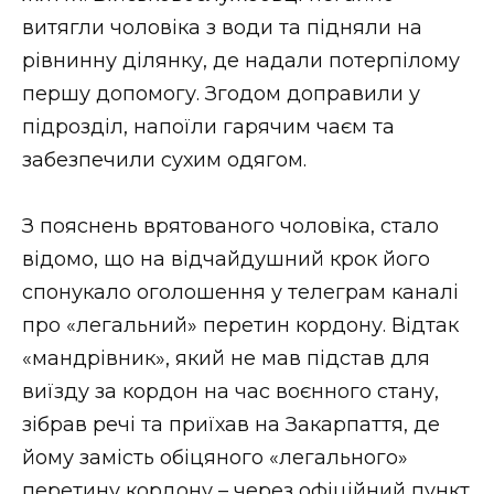
ВІДЕО
витягли чоловіка з води та підняли на
рівнинну ділянку, де надали потерпілому
першу допомогу. Згодом доправили у
підрозділ, напоїли гарячим чаєм та
забезпечили сухим одягом.
З пояснень врятованого чоловіка, стало
відомо, що на відчайдушний крок його
спонукало оголошення у телеграм каналі
про «легальний» перетин кордону. Відтак
«мандрівник», який не мав підстав для
виїзду за кордон на час воєнного стану,
зібрав речі та приїхав на Закарпаття, де
йому замість обіцяного «легального»
перетину кордону – через офіційний пункт