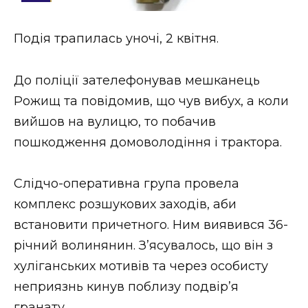
Стиль життя
Подія трапилась уночі, 2 квітня.
Втрачений Ужгород
Втрачений Ужгород (відеоверсія)
До поліції зателефонував мешканець
Рожищ та повідомив, що чув вибух, а коли
вийшов на вулицю, то побачив
пошкодження домоволодіння і трактора.
ЗАКАРПАТСЬКІ НОВИНИ
Слідчо-оперативна група провела
НОВИНИ ЗАХІДНОЇ УКРАЇНИ
комплекс розшукових заходів, аби
встановити причетного. Ним виявився 36-
річний волинянин. З’ясувалось, що він з
ФОТО
хуліганських мотивів та через особисту
неприязнь кинув поблизу подвір’я
гранату.