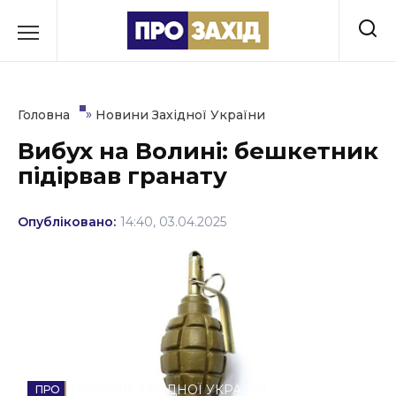
Перейти
до
РУБРИКИ
вмісту
Економіка
»
Головна
Новини Західної України
Здоров’я
Вибух на Волині: бешкетник
підірвав гранату
Культура
Освіта
Опубліковано:
14:40, 03.04.2025
Події
Політика
Соціум
Спорт
НОВИНИ ЗАХІДНОЇ УКРАЇНИ