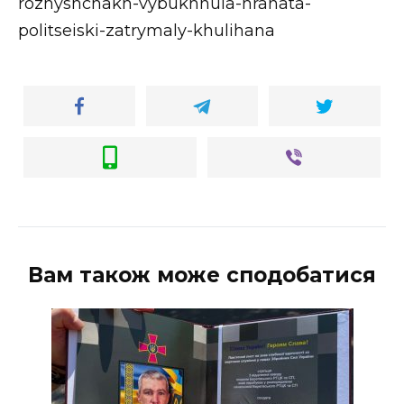
rozhyshchakh-vybukhnula-hranata-
politseiski-zatrymaly-khulihana
Вам також може сподобатися