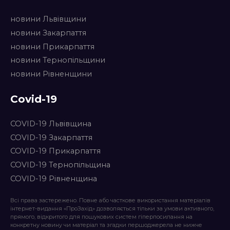
новини Львівщини
новини Закарпаття
новини Прикарпаття
новини Тернопільщини
новини Рівненщини
Covid-19
COVID-19 Львівщина
COVID-19 Закарпаття
COVID-19 Прикарпаття
COVID-19 Тернопільщина
COVID-19 Рівненщина
Всі права застережено. Повне або часткове використання матеріалів
інтернет-видання «ПроЗахід» дозволяється тільки за умови активного,
прямого, відкритого для пошукових систем гіперпосилання на
конкретну новину чи матеріал та згадки першоджерела не нижче