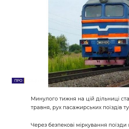
НОВИНИ ЗАХІДНОЇ УКРАЇНИ
ФОТО
ВІДЕО
СОЦІУМ
Минулого тижня на цій дільниці ста
травня, рух пасажирських поїздів т
Через безпекові міркування поїзди