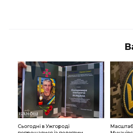
В
Сьогодні в Ужгороді
Масштабн
попрощалися із полеглим
Мукачівс