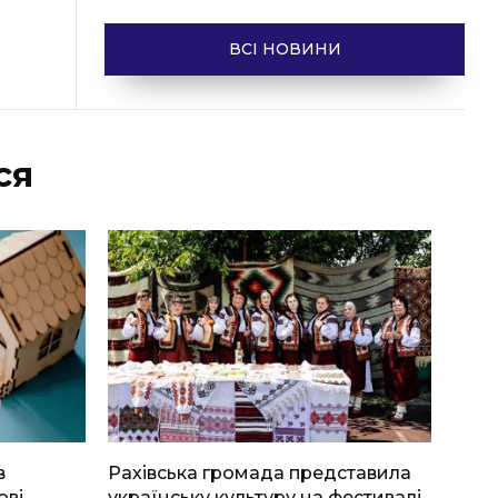
ВСІ НОВИНИ
ся
в
Рахівська громада представила
ові
українську культуру на фестивалі