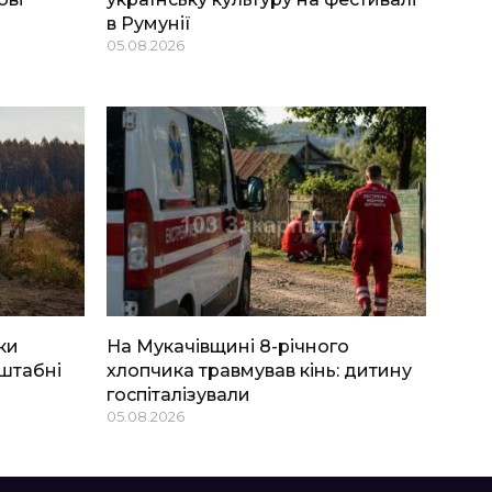
в Румунії
05.08.2026
ки
На Мукачівщині 8-річного
штабні
хлопчика травмував кінь: дитину
госпіталізували
05.08.2026