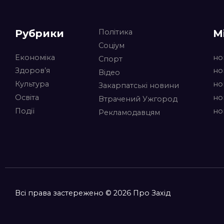
Рубрики
М
Політика
Соціум
Економіка
но
Спорт
Здоров’я
но
Відео
Культура
но
Закарпатські новини
Освіта
но
Втрачений Ужгород
Події
но
Рекламодавцям
Всі права застережено © 2026 Про Захід