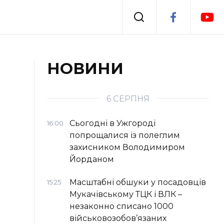
Події
НОВИНИ
я
Втрачений Ужгород
6 СЕРПНЯ
Сьогодні в Ужгороді
16:00
попрощалися із полеглим
захисником Володимиром
Йорданом
Масштабні обшуки у посадовців
15:25
Мукачівському ТЦК і ВЛК –
незаконно списано 1000
військовозобов’язаних