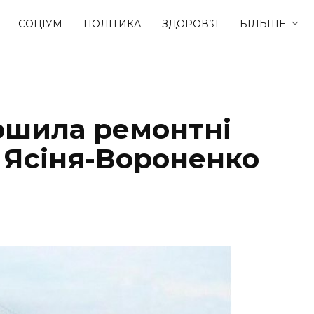
СОЦІУМ
ПОЛІТИКА
ЗДОРОВ’Я
БІЛЬШЕ
Культура
Освіта
ршила ремонтні
Спорт
Стиль житт
 Ясіня-Вороненко