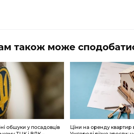
ам також може сподобати
і обшуки у посадовців
Ціни на оренду квартир 
ькому ТЦК і ВЛК –
Ужгороді різко зросли: н