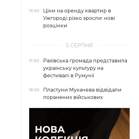
Ціни на оренду квартир в
13:00
Ужгороді різко зросли: нові
розцінки
5 СЕРПНЯ
Рахівська громада представила
17:00
українську культуру на
фестивалі в Румунії
Пластуни Мукачева відвідали
16:00
поранених військових