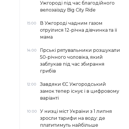
Ужгороді під час благодійного
велозаїзду Big Сity Ride
В Ужгороді чадним газом
15:00
отруїлися 12-річна дівчинка та її
мама
Гірські рятувальники розшукали
14:00
50-річного чоловіка, який
заблукав під час збирання
грибів
Завдяки ЄС Ужгородський
12:00
замок тепер існує і в цифровому
варіанті
У низці міст України з 1 липня
10:00
зросли тарифи на воду: де
платитимуть найбільше