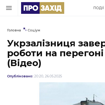
Перейти
ПОДІЇ
до
РУБРИКИ
вмісту
Економіка
Здоров’я
»
Головна
Соціум
Укрзалізниця заве
Політика
Соціум
роботи на перегоні
Втрачений Ужгород
(відеоверсія)
(Відео)
Опубліковано:
20:20, 26.05.2025
ЗАКАРПАТСЬКІ НОВИНИ