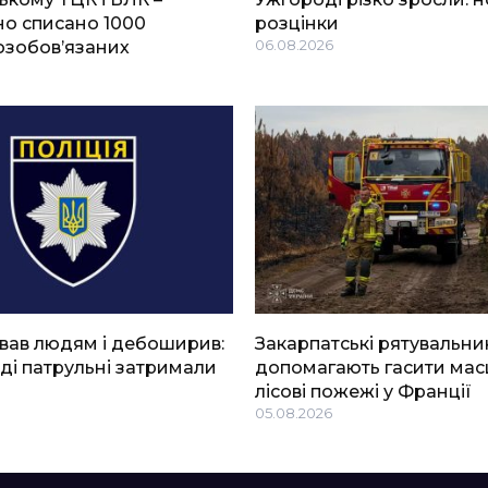
о списано 1000
розцінки
озобов’язаних
06.08.2026
вав людям і дебоширив:
Закарпатські рятувальни
ді патрульні затримали
допомагають гасити мас
лісові пожежі у Франції
05.08.2026