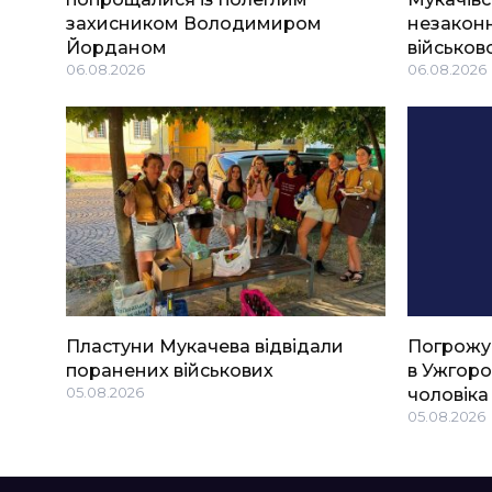
захисником Володимиром
незаконн
Йорданом
військов
06.08.2026
06.08.2026
Пластуни Мукачева відвідали
Погрожу
поранених військових
в Ужгоро
05.08.2026
чоловіка
05.08.2026