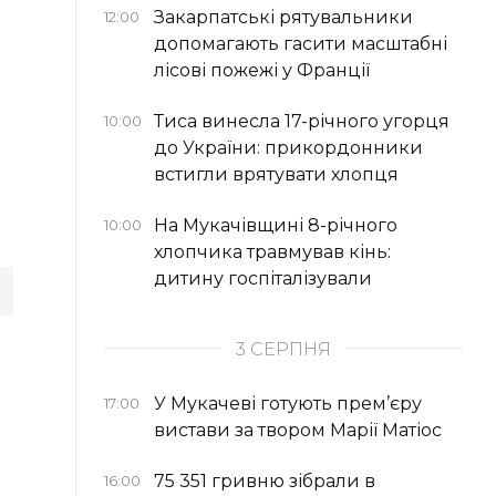
Закарпатські рятувальники
12:00
допомагають гасити масштабні
лісові пожежі у Франції
Тиса винесла 17-річного угорця
10:00
до України: прикордонники
встигли врятувати хлопця
На Мукачівщині 8-річного
10:00
хлопчика травмував кінь:
дитину госпіталізували
3 СЕРПНЯ
У Мукачеві готують прем’єру
17:00
вистави за твором Марії Матіос
75 351 гривню зібрали в
16:00