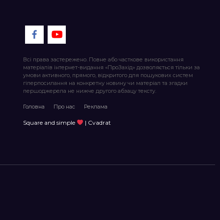
Всі права застережено. Повне або часткове використання
матеріалів інтернет-видання «ПроЗахід» дозволяється тільки за
умови активного, прямого, відкритого для пошукових систем
гіперпосилання на конкретну новину чи матеріал та згадки
першоджерела не нижче другого абзацу тексту.
Головна
Про нас
Реклама
Square and simple
| Cvadrat