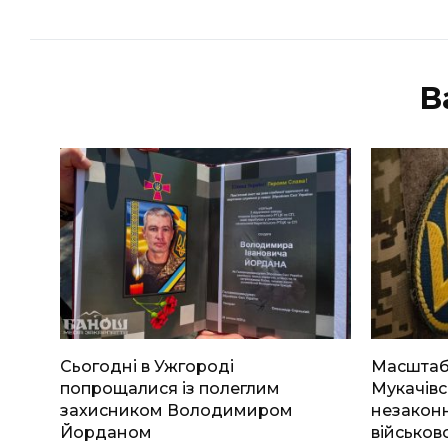
В
Сьогодні в Ужгороді
Масштабн
попрощалися із полеглим
Мукачівс
захисником Володимиром
незаконн
Йорданом
військов