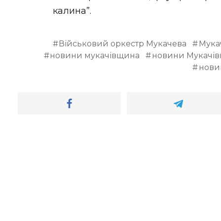
калина”.
Військовий оркестр Мукачева
Мука
новини мукачівщина
новини Мукачі
нови