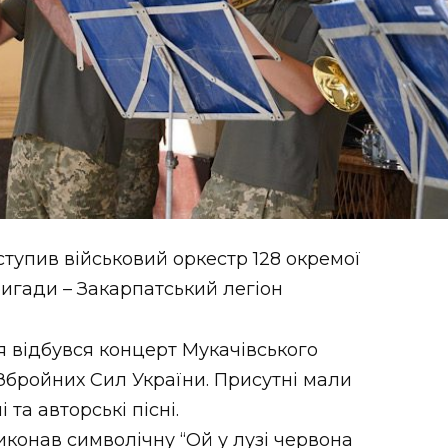
тупив військовий оркестр 128 окремої
ригади – Закарпатський легіон
я відбувся концерт Мукачівського
 Збройних Сил України. Присутні мали
та авторські пісні.
конав символічну “Ой у лузі червона