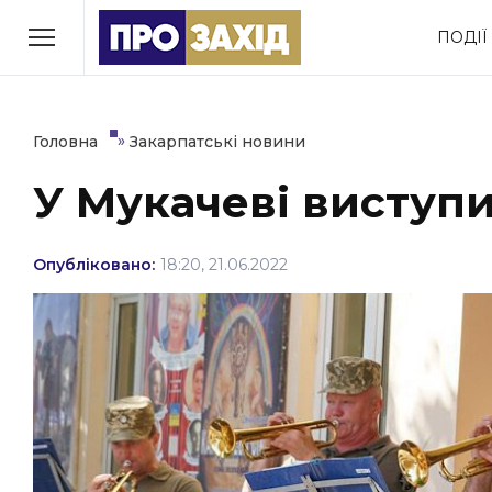
Перейти
ПОДІЇ
до
РУБРИКИ
вмісту
Економіка
Здоров’я
»
Головна
Закарпатські новини
У Мукачеві виступ
Політика
Соціум
Втрачений Ужгород
Опубліковано:
18:20, 21.06.2022
(відеоверсія)
ЗАКАРПАТСЬКІ НОВИНИ