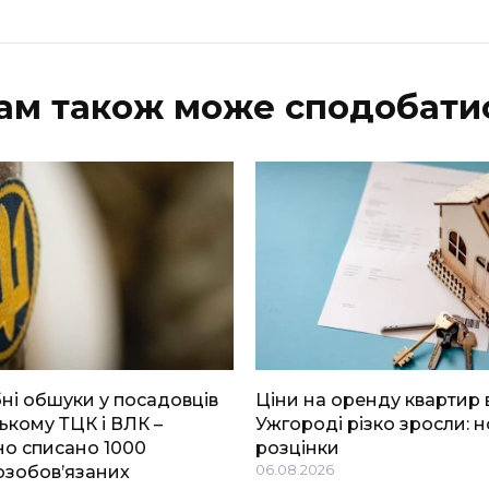
ам також може сподобати
і обшуки у посадовців
Ціни на оренду квартир 
ькому ТЦК і ВЛК –
Ужгороді різко зросли: н
о списано 1000
розцінки
озобов’язаних
06.08.2026