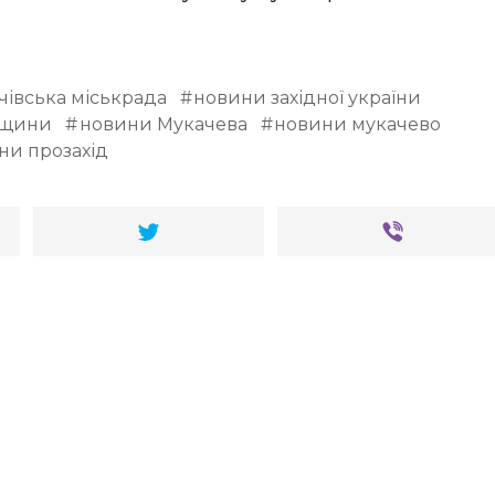
чівська міськрада
новини західної україни
вщини
новини Мукачева
новини мукачево
ни прозахід