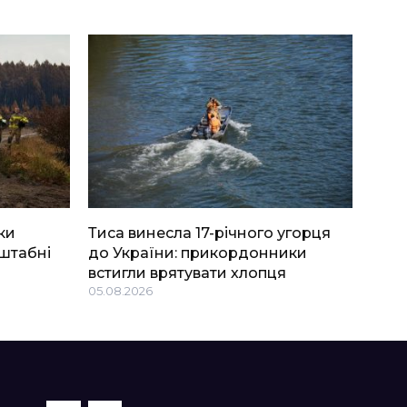
ки
Тиса винесла 17-річного угорця
штабні
до України: прикордонники
встигли врятувати хлопця
05.08.2026