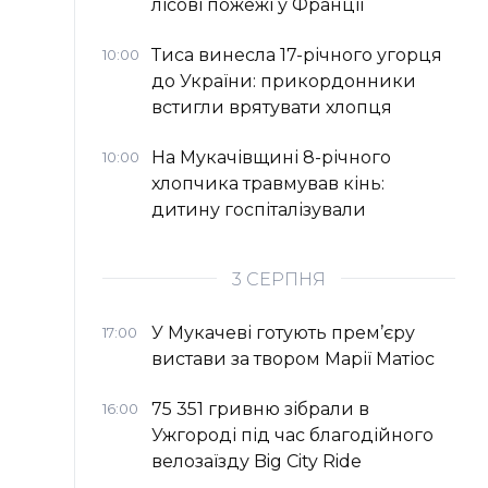
лісові пожежі у Франції
Тиса винесла 17-річного угорця
10:00
до України: прикордонники
встигли врятувати хлопця
На Мукачівщині 8-річного
10:00
хлопчика травмував кінь:
дитину госпіталізували
3 СЕРПНЯ
У Мукачеві готують прем’єру
17:00
вистави за твором Марії Матіос
75 351 гривню зібрали в
16:00
Ужгороді під час благодійного
велозаїзду Big Сity Ride