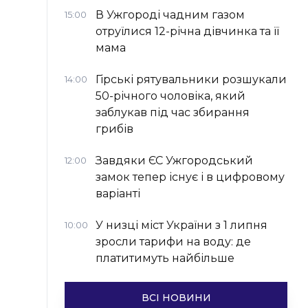
В Ужгороді чадним газом
15:00
отруїлися 12-річна дівчинка та її
мама
Гірські рятувальники розшукали
14:00
50-річного чоловіка, який
заблукав під час збирання
грибів
Завдяки ЄС Ужгородський
12:00
замок тепер існує і в цифровому
варіанті
У низці міст України з 1 липня
10:00
зросли тарифи на воду: де
платитимуть найбільше
ВСІ НОВИНИ