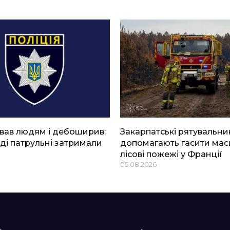
вав людям і дебоширив:
Закарпатські рятувальни
ді патрульні затримали
допомагають гасити мас
лісові пожежі у Франції
05.08.2026