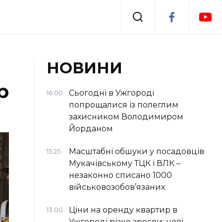
Події
НОВИНИ
р
я
Втрачений Ужгород
Сьогодні в Ужгороді
16:00
попрощалися із полеглим
захисником Володимиром
Йорданом
Масштабні обшуки у посадовців
15:25
Мукачівському ТЦК і ВЛК –
незаконно списано 1000
військовозобов’язаних
Ціни на оренду квартир в
13:00
Ужгороді різко зросли: нові