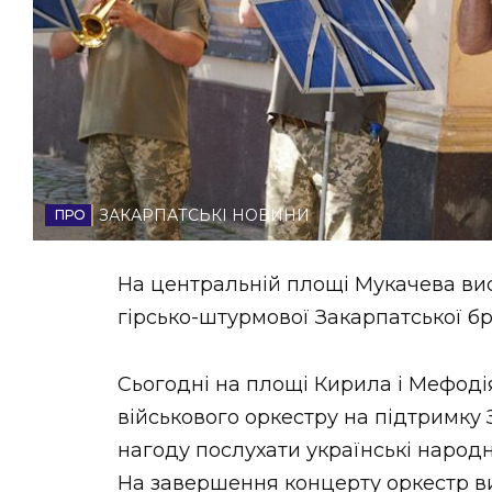
НОВИНИ ЗАХІДНОЇ УКРАЇНИ
ФОТО
ЗАКАРПАТСЬКІ НОВИНИ
ВІДЕО
На центральній площі Мукачева вис
гірсько-штурмової Закарпатської б
Сьогодні на площі Кирила і Мефоді
військового оркестру на підтримку
нагоду послухати українські народні 
На завершення концерту оркестр ви