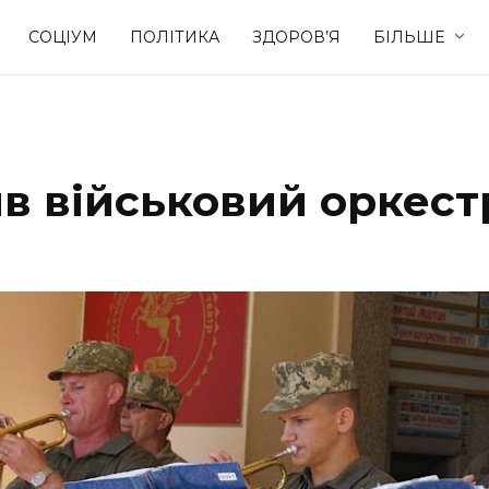
СОЦІУМ
ПОЛІТИКА
ЗДОРОВ’Я
БІЛЬШЕ
Культура
Освіта
ив військовий оркест
Спорт
Стиль житт