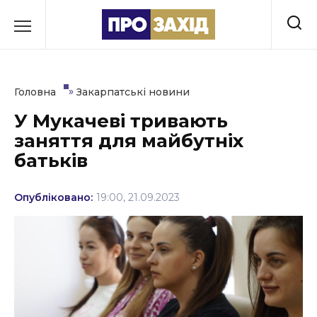
Перейти
до
РУБРИКИ
вмісту
Економіка
»
Головна
Закарпатські новини
Здоров’я
У Мукачеві тривають
заняття для майбутніх
Культура
батьків
Освіта
Опубліковано:
19:00, 21.09.2023
Події
Політика
Соціум
Спорт