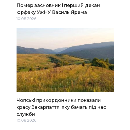
Помер засновник і перший декан
юрфаку УжНУ Василь Ярема
10.08.2026
Чопські прикордонники показали
красу Закарпаття, яку бачать під час
служби
10.08.2026