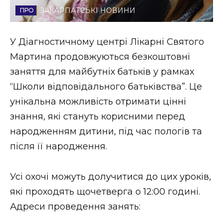
ЗАКАРПАТСЬКІ НОВИНИ
Стиль життя
Втрачений Ужгород
У Діагностичному центрі Лікарні Святого
Мартина продовжуються безкоштовні
Втрачений Ужгород (відеоверсія)
заняття для майбутніх батьків у рамках
“Школи відповідального батьківства”. Це
унікальна можливість отримати цінні
ЗАКАРПАТСЬКІ НОВИНИ
знання, які стануть корисними перед
народженням дитини, під час пологів та
після її народження.
НОВИНИ ЗАХІДНОЇ УКРАЇНИ
Усі охочі можуть долучитися до цих уроків,
ФОТО
які проходять щочетверга о 12:00 годині.
Адреси проведення занять: