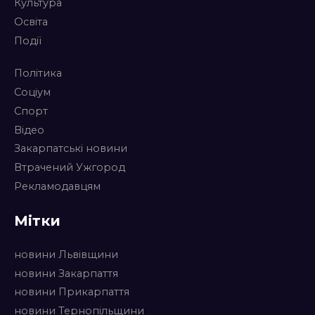
Культура
Освіта
Події
Політика
Соціум
Спорт
Відео
Закарпатські новини
Втрачений Ужгород
Рекламодавцям
Мітки
новини Львівщини
новини Закарпаття
новини Прикарпаття
новини Тернопільщини