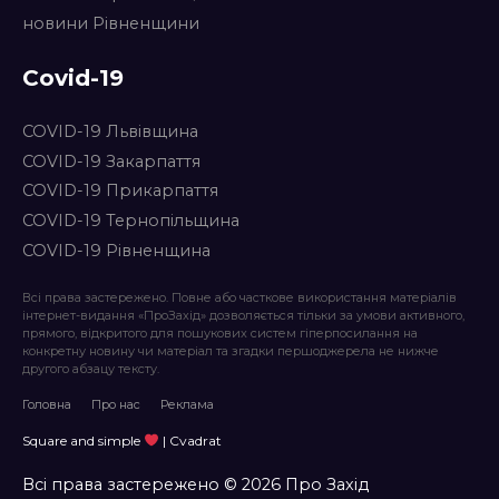
новини Рівненщини
Covid-19
COVID-19 Львівщина
COVID-19 Закарпаття
COVID-19 Прикарпаття
COVID-19 Тернопільщина
COVID-19 Рівненщина
Всі права застережено. Повне або часткове використання матеріалів
інтернет-видання «ПроЗахід» дозволяється тільки за умови активного,
прямого, відкритого для пошукових систем гіперпосилання на
конкретну новину чи матеріал та згадки першоджерела не нижче
другого абзацу тексту.
Головна
Про нас
Реклама
Square and simple
| Cvadrat
Всі права застережено © 2026 Про Захід