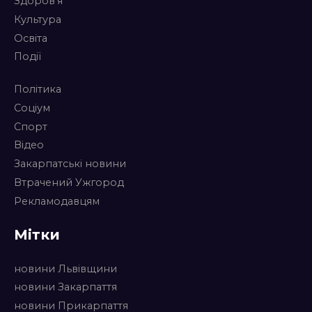
Здоров’я
Культура
Освіта
Події
Політика
Соціум
Спорт
Відео
Закарпатські новини
Втрачений Ужгород
Рекламодавцям
Мітки
новини Львівщини
новини Закарпаття
новини Прикарпаття