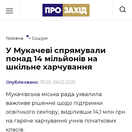
Перейти
до
РУБРИКИ
вмісту
Економіка
»
Головна
Соціум
Здоров’я
У Мукачеві спрямували
понад 14 мільйонів на
Культура
шкільне харчування
Освіта
Опубліковано:
18:20, 06.02.2025
Події
Мукачівська міська рада ухвалила
Політика
важливе рішення щодо підтримки
освітнього сектору, виділивши 14,1 млн грн
Соціум
на гаряче харчування учнів початкових
Спорт
класів.