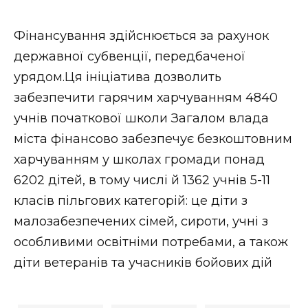
Стиль життя
Фінансування здійснюється за рахунок
Втрачений Ужгород
державної субвенції, передбаченої
урядом.Ця ініціатива дозволить
Втрачений Ужгород (відеоверсія)
забезпечити гарячим харчуванням 4840
учнів початкової школи Загалом влада
міста фінансово забезпечує безкоштовним
ЗАКАРПАТСЬКІ НОВИНИ
харчуванням у школах громади понад
6202 дітей, в тому числі й 1362 учнів 5-11
класів пільгових категорій: це діти з
НОВИНИ ЗАХІДНОЇ УКРАЇНИ
малозабезпечених сімей, сироти, учні з
особливими освітніми потребами, а також
ФОТО
діти ветеранів та учасників бойових дій