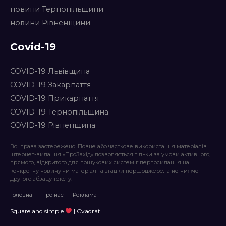
новини Тернопільщини
новини Рівненщини
Covid-19
COVID-19 Львівщина
COVID-19 Закарпаття
COVID-19 Прикарпаття
COVID-19 Тернопільщина
COVID-19 Рівненщина
Всі права застережено. Повне або часткове використання матеріалів
інтернет-видання «ПроЗахід» дозволяється тільки за умови активного,
прямого, відкритого для пошукових систем гіперпосилання на
конкретну новину чи матеріал та згадки першоджерела не нижче
другого абзацу тексту.
Головна
Про нас
Реклама
Square and simple
| Cvadrat