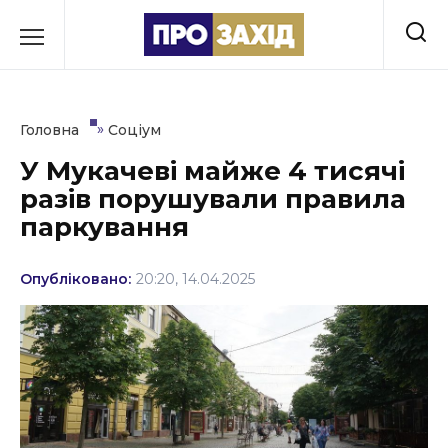
Перейти
до
РУБРИКИ
вмісту
Економіка
»
Головна
Соціум
Здоров’я
У Мукачеві майже 4 тисячі
разів порушували правила
Культура
паркування
Освіта
Опубліковано:
20:20, 14.04.2025
Події
Політика
Соціум
Спорт