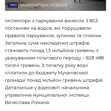
ЗАКАРПАТСЬКІ НОВИНИ
Стиль життя
Втрачений Ужгород
Інспектори з паркування винесли 3 803
постанови на водіїв, які порушували
Втрачений Ужгород (відеоверсія)
правила паркування, зупинки та стоянки.
Загальна сума накладених штрафів
становить понад 1,3 мільйона гривень, з
ЗАКАРПАТСЬКІ НОВИНИ
урахуванням пільгового періоду – 828 488
тисячі гривень. З початку року водії
сплатили до бюджету Мукачівської
НОВИНИ ЗАХІДНОЇ УКРАЇНИ
громади понад мільйон гривень штрафів.
Детальніше у відеозвіті начальника
ФОТО
управління муніципальної інспекції
Вячеслава Романа.