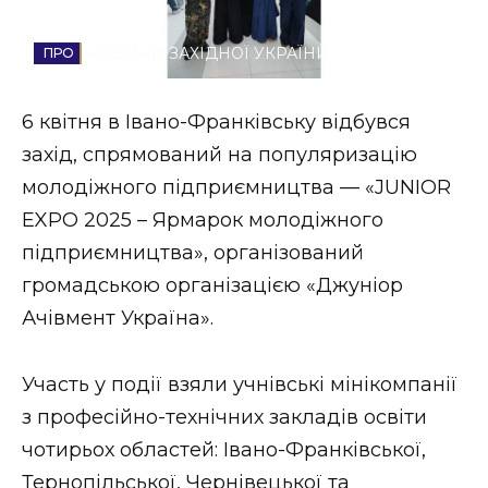
Стиль життя
НОВИНИ ЗАХІДНОЇ УКРАЇНИ
Втрачений Ужгород
6 квітня в Івано-Франківську відбувся
Втрачений Ужгород (відеоверсія)
захід, спрямований на популяризацію
молодіжного підприємництва — «JUNIOR
EXPO 2025 – Ярмарок молодіжного
ЗАКАРПАТСЬКІ НОВИНИ
підприємництва», організований
громадською організацією «Джуніор
Ачівмент Україна».
НОВИНИ ЗАХІДНОЇ УКРАЇНИ
Участь у події взяли учнівські мінікомпанії
ФОТО
з професійно-технічних закладів освіти
чотирьох областей: Івано-Франківської,
Тернопільської, Чернівецької та