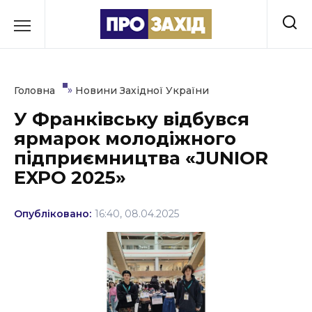
Перейти
до
РУБРИКИ
вмісту
Економіка
»
Головна
Новини Західної України
Здоров’я
У Франківську відбувся
ярмарок молодіжного
Культура
підприємництва «JUNIOR
Освіта
EXPO 2025»
Події
Опубліковано:
16:40, 08.04.2025
Політика
Соціум
Спорт