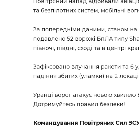
Повітряний напад відбивали авіація,
та безпілотних систем, мобільні вог
За попередніми даними, станом на 
подавлено 52 ворожі БпЛА типу Shah
півночі, півдні, сході та в центрі кра
Зафіксовано влучання ракети та 6 у
падіння збитих (уламки) на 2 локаці
Уранці ворог атакує новою хвилею Б
Дотримуйтесь правил безпеки!
Командування Повітряних Сил ЗС