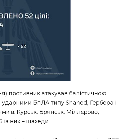
ресня) противник атакував балістичною
а ударними БпЛА типу Shahed, Гербера і
мків: Курськ, Брянськ, Міллєрово,
 із них – шахеди.