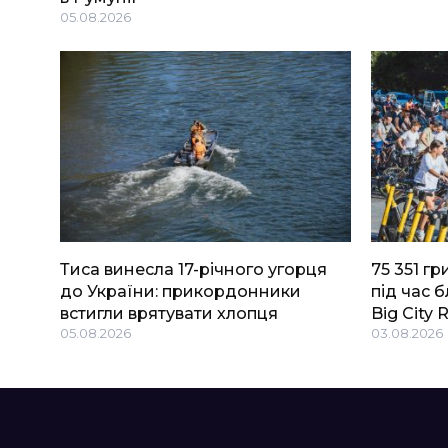
05.08.2026
Тиса винесла 17-річного угорця
75 351 г
до України: прикордонники
під час 
встигли врятувати хлопця
Big Сity 
05.08.2026
03.08.2026