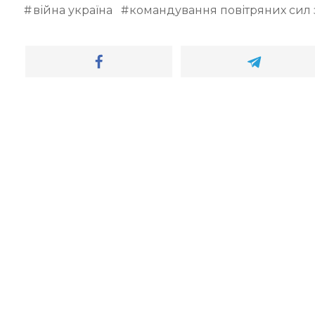
війна україна
командування повітряних сил 