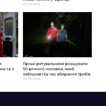
05.08.2026
м
Гірські рятувальники розшукали
ка та її
50-річного чоловіка, який
заблукав під час збирання грибів
03.08.2026