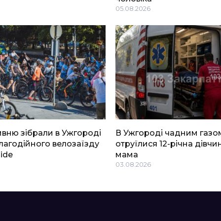
05.08.2026
ривню зібрали в Ужгороді
В Ужгороді чадним газо
благодійного велозаїзду
отруїлися 12-річна дівчин
Ride
мама
03.08.2026