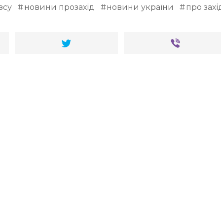
зсу
новини прозахід
новини україни
про захі