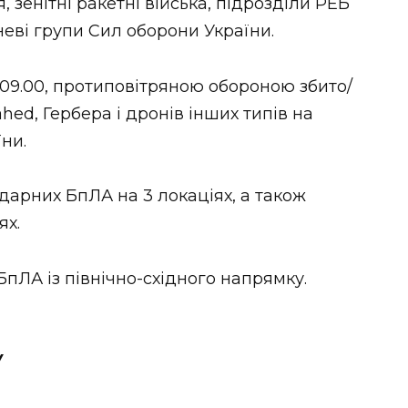
 зенітні ракетні війська, підрозділи РЕБ
неві групи Сил оборони України.
09.00, протиповітряною обороною збито/
ed, Гербера і дронів інших типів на
їни.
дарних БпЛА на 3 локаціях, а також
ях.
пЛА із північно-східного напрямку.
У