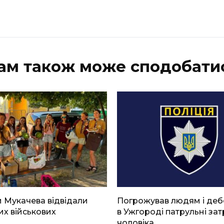
ам також може сподобати
 Мукачева відвідали
Погрожував людям і де
х військових
в Ужгороді патрульні за
чоловіка