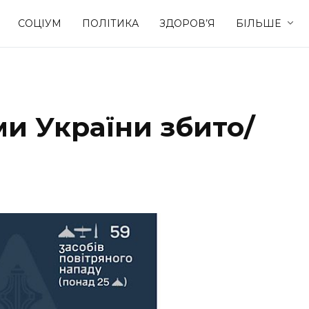
СОЦІУМ
ПОЛІТИКА
ЗДОРОВ’Я
БІЛЬШЕ
Культура
Освіта
и України збито/
Спорт
Стиль житт