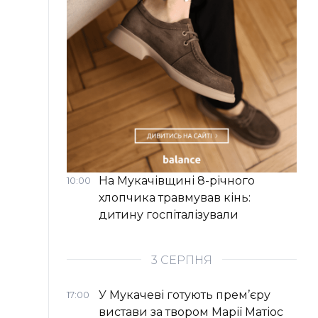
На Мукачівщині 8-річного
10:00
хлопчика травмував кінь:
дитину госпіталізували
3 СЕРПНЯ
У Мукачеві готують прем’єру
17:00
вистави за твором Марії Матіос