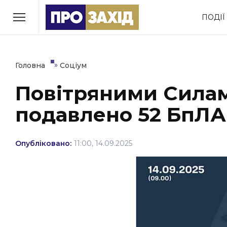
Перейти
ПОДІЇ
до
РУБРИКИ
вмісту
Економіка
Здоров’я
»
Головна
Соціум
Повітряними Силам
Політика
Соціум
подавлено 52 БпЛА
Втрачений Ужгород
(відеоверсія)
Опубліковано:
11:00, 14.09.2025
ЗАКАРПАТСЬКІ НОВИНИ