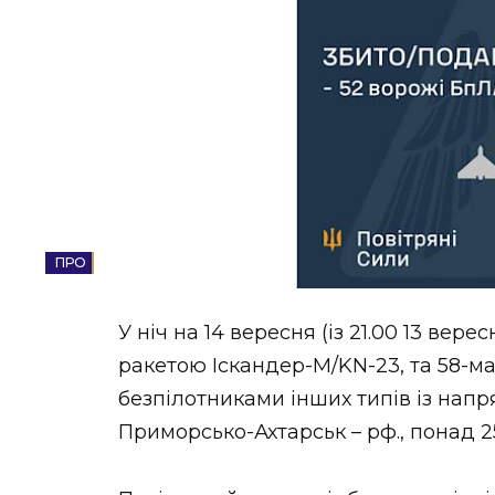
НОВИНИ ЗАХІДНОЇ УКРАЇНИ
ФОТО
ВІДЕО
СОЦІУМ
У ніч на 14 вересня (із 21.00 13 ве
ракетою Іскандер-М/KN-23, та 58-м
безпілотниками інших типів із напря
Приморсько-Ахтарськ – рф., понад 25