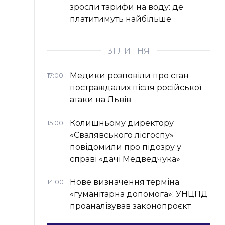
зросли тарифи на воду: де
платитимуть найбільше
31 ЛИПНЯ
Медики розповіли про стан
17:00
постраждалих після російської
атаки на Львів
Колишньому директору
15:00
«Свалявського лісгоспу»
повідомили про підозру у
справі «дачі Медведчука»
Нове визначення терміна
14:00
«гуманітарна допомога»: УНЦПД
проаналізував законопроєкт