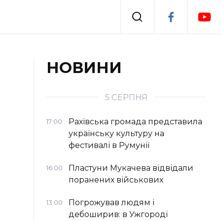
Події
НОВИНИ
я
Втрачений Ужгород
5 СЕРПНЯ
Рахівська громада представила
17:00
українську культуру на
фестивалі в Румунії
Пластуни Мукачева відвідали
16:00
поранених військових
Погрожував людям і
13:00
дебоширив: в Ужгороді