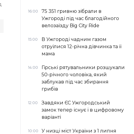
д
75 351 гривню зібрали в
16:00
Ужгороді під час благодійного
велозаїзду Big Сity Ride
В Ужгороді чадним газом
15:00
отруїлися 12-річна дівчинка та її
мама
Гірські рятувальники розшукали
14:00
50-річного чоловіка, який
заблукав під час збирання
грибів
Завдяки ЄС Ужгородський
12:00
замок тепер існує і в цифровому
варіанті
У низці міст України з 1 липня
10:00