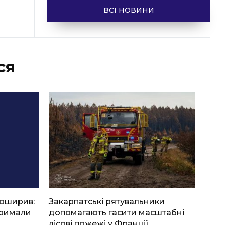
ВСІ НОВИНИ
ся
боширив:
Закарпатські рятувальники
тримали
допомагають гасити масштабні
лісові пожежі у Франції