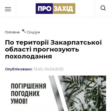
Перейти
до
РУБРИКИ
вмісту
Економіка
»
Головна
Соціум
Здоров’я
По території Закарпатської
області прогнозують
Культура
похолодання
Освіта
Опубліковано:
13:40, 04.04.2025
Події
Політика
Соціум
Спорт