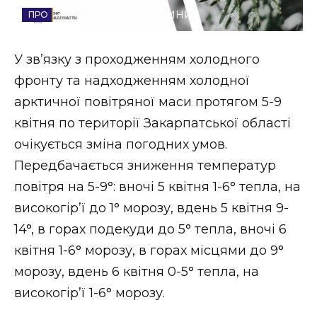
ЗАКАРПАТСЬКІ НОВИНИ
Стиль життя
Втрачений Ужгород
У зв’язку з проходженням холодного
фронту та надходженням холодної
Втрачений Ужгород (відеоверсія)
арктичної повітряної маси протягом 5-9
квітня по території Закарпатської області
очікується зміна погодних умов.
ЗАКАРПАТСЬКІ НОВИНИ
Передбачається зниження температур
повітря на 5-9°: вночі 5 квітня 1-6° тепла, на
високогір’ї до 1° морозу, вдень 5 квітня 9-
НОВИНИ ЗАХІДНОЇ УКРАЇНИ
14°, в горах подекуди до 5° тепла, вночі 6
квітня 1-6° морозу, в горах місцями до 9°
ФОТО
морозу, вдень 6 квітня 0-5° тепла, на
високогір’ї 1-6° морозу.