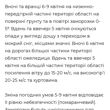
ВІДЕО
Вночі та вранці 6-9 квітня на низинно-
передгірній частині території області на
поверхні ґрунту та в повітрі заморозки 0-
5°. Вдень та ввечері 5 квітня очікуються
опади у вигляді дощу з переходом в
мокрий сніг, місцями значні. Вночі 6 квітня
на дорогах більшої частини території
області ожеледиця. Вдень та ввечері 5
квітня на більшій частині території області
посилення вітру до 15-20 м/с, на високогір’ї
20-25 м/с та хуртовина.
Зміна погодних умов 5-9 квітня відповідає
ІІ рівню небезпечності (помаранчевий).
Заморозки будуть шкодочинними для