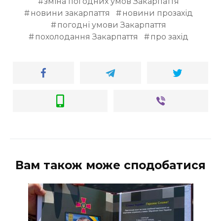
зміна погодних умов Закарпаття
новини закарпаття
новини прозахід
погодні умови Закарпаття
похолодання Закарпаття
про захід
Вам також може сподобатися