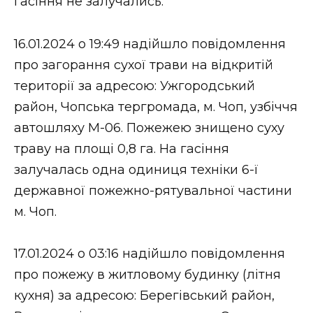
гасіння не залучались.
16.01.2024 о 19:49 надійшло повідомлення
про загорання сухої трави на відкритій
території за адресою: Ужгородський
район, Чопська тергромада, м. Чоп, узбіччя
автошляху М-06. Пожежею знищено суху
траву на площі 0,8 га. На гасіння
залучалась одна одиниця техніки 6-ї
державної пожежно-рятувальної частини
м. Чоп.
17.01.2024 о 03:16 надійшло повідомлення
про пожежу в житловому будинку (літня
кухня) за адресою: Берегівський район,