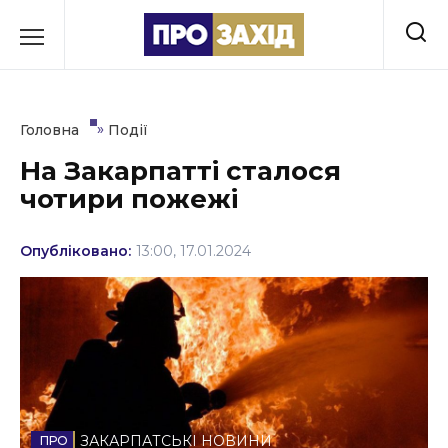
Перейти
до
РУБРИКИ
вмісту
Економіка
»
Головна
Події
Здоров’я
На Закарпатті сталося
чотири пожежі
Культура
Освіта
Опубліковано:
13:00, 17.01.2024
Події
Політика
Соціум
Спорт
ЗАКАРПАТСЬКІ НОВИНИ