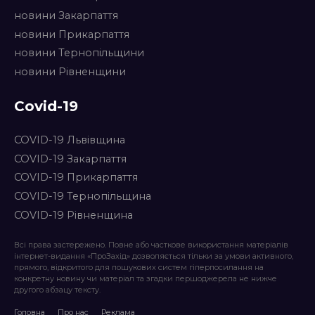
новини Закарпаття
новини Прикарпаття
новини Тернопільщини
новини Рівненщини
Covid-19
COVID-19 Львівщина
COVID-19 Закарпаття
COVID-19 Прикарпаття
COVID-19 Тернопільщина
COVID-19 Рівненщина
Всі права застережено. Повне або часткове використання матеріалів
інтернет-видання «ПроЗахід» дозволяється тільки за умови активного,
прямого, відкритого для пошукових систем гіперпосилання на
конкретну новину чи матеріал та згадки першоджерела не нижче
другого абзацу тексту.
Головна
Про нас
Реклама