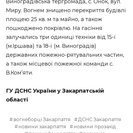
Виноградівська тергромада, с. Онок, вул.
Миру. Вогнем знищено перекриття будівлі
площею 25 кв. м та майно, а також
пошкоджено покрівлю. На гасіння
залучались три одиниці техніки від 15-ї
(м.Іршава) та 18-ї (м. Виноградів)
державних пожежно-рятувальних частин,
а також місцевої пожежної команди с.
В.Ком’яти.
ГУ ДСНС України у Закарпатській
області
вогнеборці Закарпаття
ДСНС Закарпаття
новини закарпаття
новини прозахід