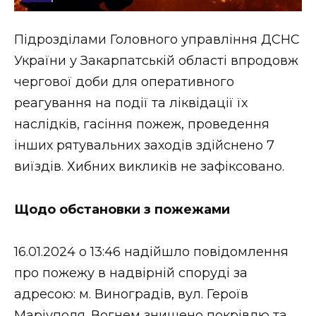
Стиль життя
Підрозділами Головного управління ДСНС
Втрачений Ужгород
України у Закарпатській області впродовж
Втрачений Ужгород (відеоверсія)
чергової доби для оперативного
реагування на події та ліквідації їх
наслідків, гасіння пожеж, проведення
інших рятувальних заходів здійснено 7
ЗАКАРПАТСЬКІ НОВИНИ
виїздів. Хибних викликів не зафіксовано.
НОВИНИ ЗАХІДНОЇ УКРАЇНИ
Щодо обстановки з пожежами
16.01.2024 о 13:46 надійшло повідомлення
ФОТО
про пожежу в надвірній споруді за
адресою: м. Виноградів, вул. Героїв
Маріуполя. Вогнем знищено покрівлю та