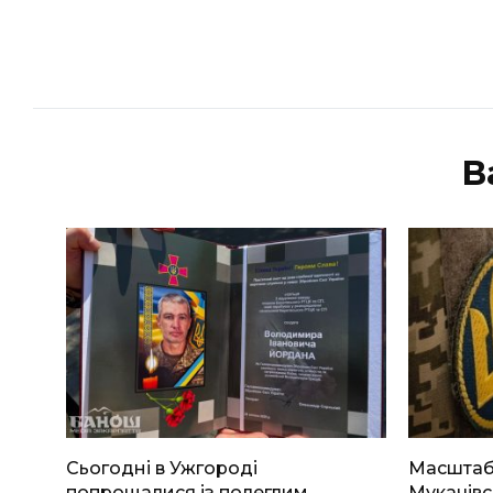
В
Сьогодні в Ужгороді
Масштабн
попрощалися із полеглим
Мукачівс