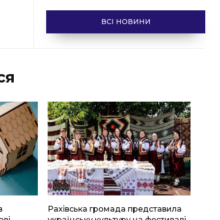
ВСІ НОВИНИ
ся
в
Рахівська громада представила
ові
українську культуру на фестивалі