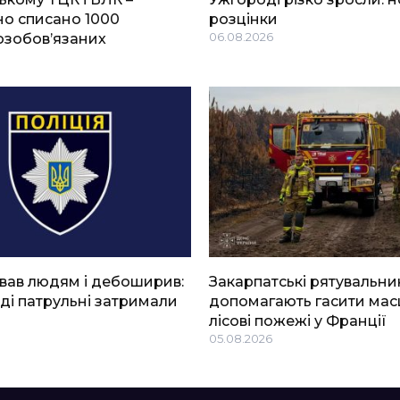
о списано 1000
розцінки
озобов’язаних
06.08.2026
вав людям і дебоширив:
Закарпатські рятувальни
ді патрульні затримали
допомагають гасити мас
лісові пожежі у Франції
05.08.2026