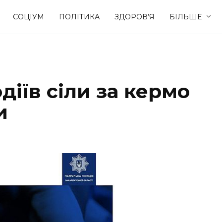
СОЦІУМ
ПОЛІТИКА
ЗДОРОВ’Я
БІЛЬШЕ
Культура
Освіта
одіїв сіли за кермо
Спорт
Стиль житт
и