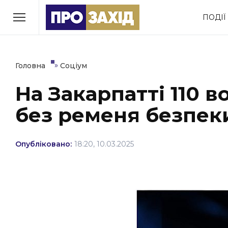
Перейти
ПОДІЇ
до
РУБРИКИ
вмісту
Економіка
Здоров’я
»
Головна
Соціум
На Закарпатті 110 в
Політика
Соціум
без ременя безпек
Втрачений Ужгород
(відеоверсія)
Опубліковано:
18:20, 10.03.2025
ЗАКАРПАТСЬКІ НОВИНИ