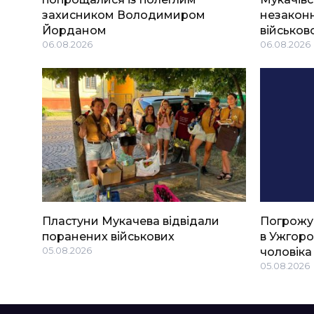
захисником Володимиром
незаконн
Йорданом
військов
06.08.2026
06.08.2026
Пластуни Мукачева відвідали
Погрожу
поранених військових
в Ужгоро
05.08.2026
чоловіка
05.08.2026