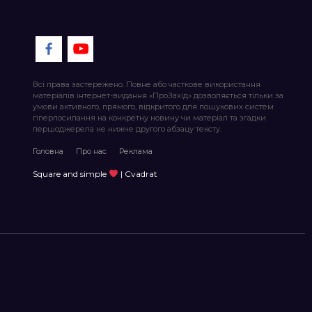
Всі права застережено. Повне або часткове використання
матеріалів інтернет-видання «ПроЗахід» дозволяється тільки за
умови активного, прямого, відкритого для пошукових систем
гіперпосилання на конкретну новину чи матеріал та згадки
першоджерела не нижче другого абзацу тексту.
Головна
Про нас
Реклама
Square and simple
| Cvadrat