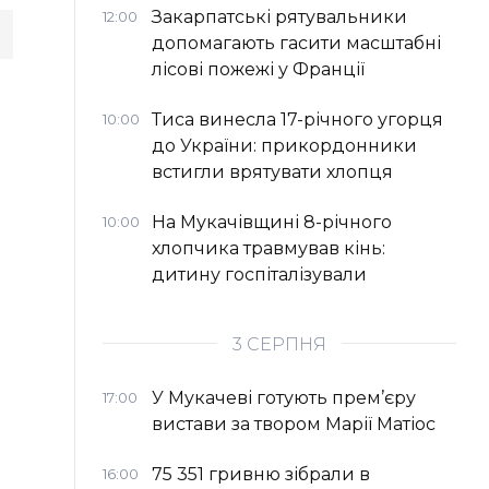
Закарпатські рятувальники
12:00
допомагають гасити масштабні
лісові пожежі у Франції
Тиса винесла 17-річного угорця
10:00
до України: прикордонники
встигли врятувати хлопця
На Мукачівщині 8-річного
10:00
хлопчика травмував кінь:
дитину госпіталізували
3 СЕРПНЯ
У Мукачеві готують прем’єру
17:00
вистави за твором Марії Матіос
75 351 гривню зібрали в
16:00