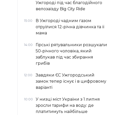
Ужгороді під час благодійного
велозаїзду Big Сity Ride
В Ужгороді чадним газом
15:00
отруїлися 12-річна дівчинка та її
мама
Гірські рятувальники розшукали
14:00
50-річного чоловіка, який
заблукав під час збирання
грибів
Завдяки ЄС Ужгородський
12:00
замок тепер існує і в цифровому
варіанті
У низці міст України з 1 липня
10:00
зросли тарифи на воду: де
платитимуть найбільше