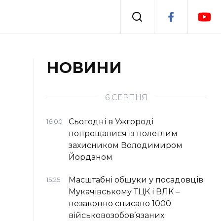
Події
НОВИНИ
я
Втрачений Ужгород
6 СЕРПНЯ
Сьогодні в Ужгороді
16:00
попрощалися із полеглим
захисником Володимиром
Йорданом
Масштабні обшуки у посадовців
15:25
Мукачівському ТЦК і ВЛК –
незаконно списано 1000
військовозобов’язаних