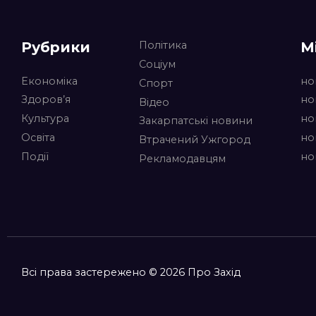
Рубрики
М
Політика
Соціум
Економіка
но
Спорт
Здоров’я
но
Відео
Культура
но
Закарпатські новини
Освіта
но
Втрачений Ужгород
Події
но
Рекламодавцям
Всі права застережено © 2026 Про Захід