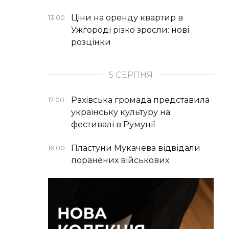
Ціни на оренду квартир в
13:00
Ужгороді різко зросли: нові
розцінки
5 СЕРПНЯ
Рахівська громада представила
17:00
українську культуру на
фестивалі в Румунії
Пластуни Мукачева відвідали
16:00
поранених військових