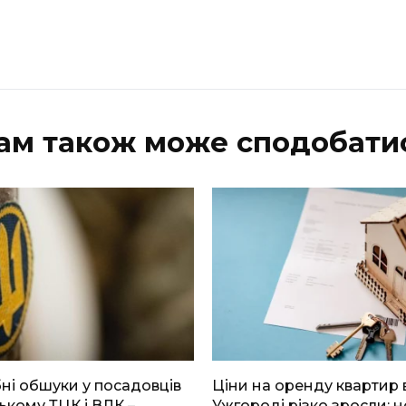
ам також може сподобати
і обшуки у посадовців
Ціни на оренду квартир 
ькому ТЦК і ВЛК –
Ужгороді різко зросли: н