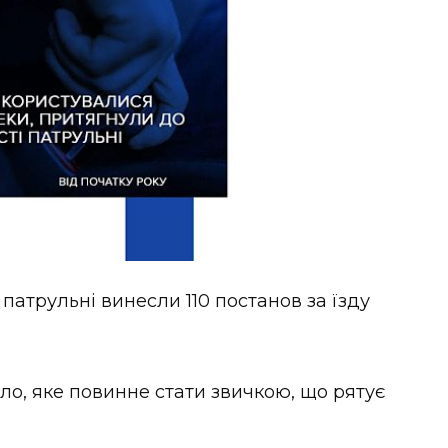
 патрульні винесли 110 постанов за їзду
о, яке повинне стати звичкою, що рятує