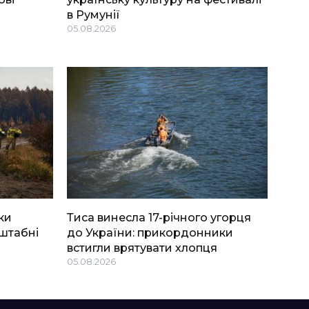
в Румунії
05.08.2026
ки
Тиса винесла 17-річного угорця
штабні
до України: прикордонники
встигли врятувати хлопця
05.08.2026