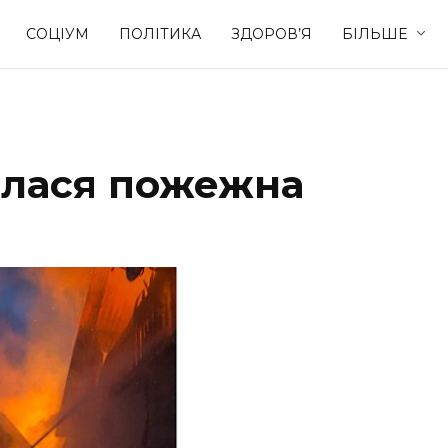
СОЦІУМ
ПОЛІТИКА
ЗДОРОВ’Я
БІЛЬШЕ
Культура
Освіта
алася пожежна
Спорт
Стиль житт