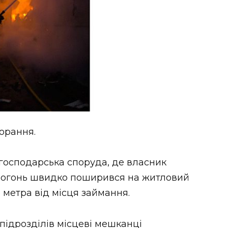
орання.
господарська споруда, де власник
. Вогонь швидко поширився на житловий
5 метра від місця займання.
ідрозділів місцеві мешканці