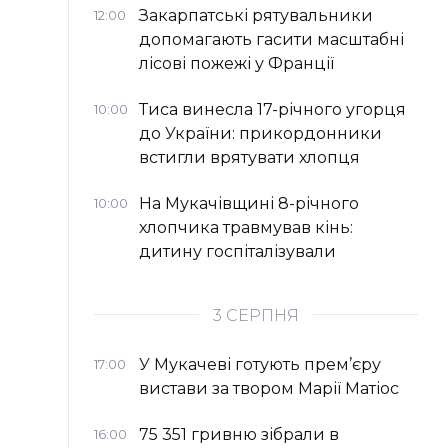
Закарпатські рятувальники
12:00
допомагають гасити масштабні
лісові пожежі у Франції
Тиса винесла 17-річного угорця
10:00
до України: прикордонники
встигли врятувати хлопця
На Мукачівщині 8-річного
10:00
хлопчика травмував кінь:
дитину госпіталізували
3 СЕРПНЯ
У Мукачеві готують прем’єру
17:00
вистави за твором Марії Матіос
75 351 гривню зібрали в
16:00