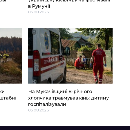
в Румунії
05.08.2026
ки
На Мукачівщині 8-річного
штабні
хлопчика травмував кінь: дитину
госпіталізували
05.08.2026