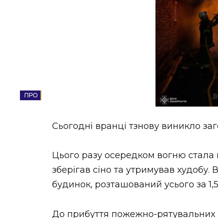
НОВИНИ ЗАХІДНОЇ УКРАЇНИ
ФОТО
ЗАКАРПАТСЬКІ НОВИНИ
ВІДЕО
Сьогодні вранці тзнову виникло заг
Цього разу осередком вогню стала 
зберігав сіно та утримував худобу
будинок, розташований усього за 1,
До прибуття пожежно-рятувальних п