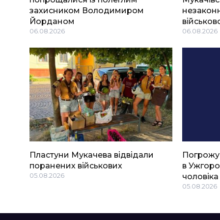
захисником Володимиром
незаконн
Йорданом
військов
06.08.2026
06.08.2026
Пластуни Мукачева відвідали
Погрожу
поранених військових
в Ужгоро
05.08.2026
чоловіка
05.08.2026