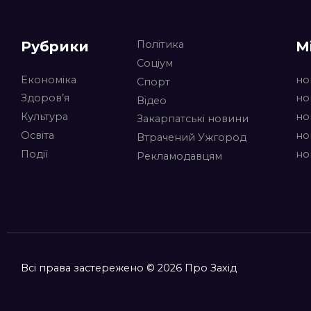
Рубрики
М
Політика
Соціум
Економіка
но
Спорт
Здоров’я
но
Відео
Культура
но
Закарпатські новини
Освіта
но
Втрачений Ужгород
Події
но
Рекламодавцям
Всі права застережено © 2026 Про Захід