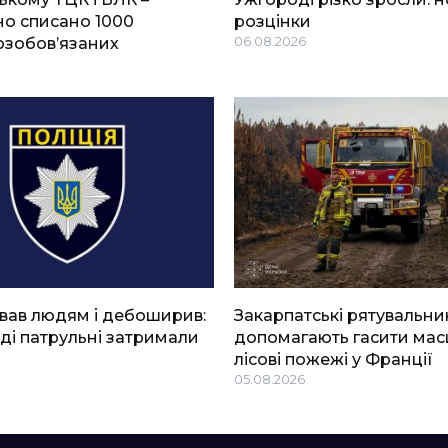
о списано 1000
розцінки
озобов’язаних
06.08.2026
вав людям і дебоширив:
Закарпатські рятувальни
ді патрульні затримали
допомагають гасити мас
лісові пожежі у Франції
05.08.2026