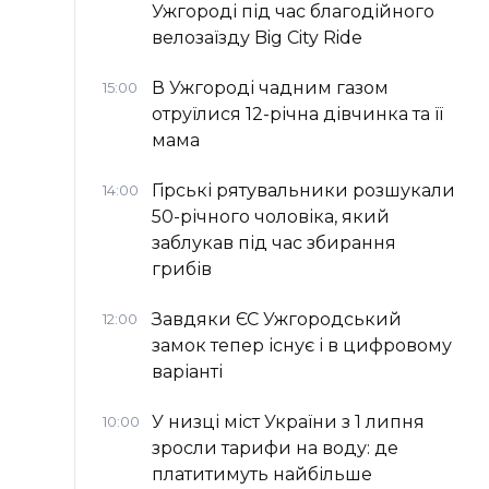
Ужгороді під час благодійного
велозаїзду Big Сity Ride
В Ужгороді чадним газом
15:00
отруїлися 12-річна дівчинка та її
мама
Гірські рятувальники розшукали
14:00
50-річного чоловіка, який
заблукав під час збирання
грибів
Завдяки ЄС Ужгородський
12:00
замок тепер існує і в цифровому
варіанті
У низці міст України з 1 липня
10:00
зросли тарифи на воду: де
платитимуть найбільше