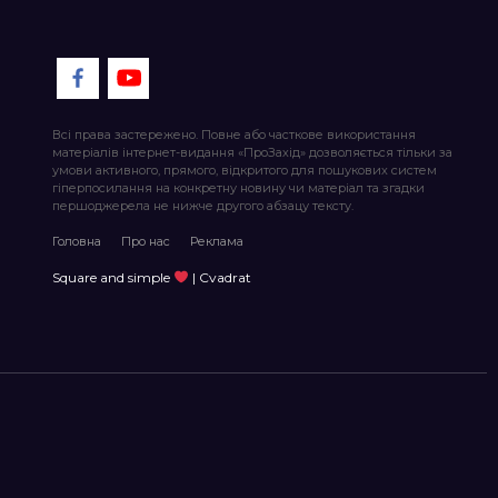
Всі права застережено. Повне або часткове використання
матеріалів інтернет-видання «ПроЗахід» дозволяється тільки за
умови активного, прямого, відкритого для пошукових систем
гіперпосилання на конкретну новину чи матеріал та згадки
першоджерела не нижче другого абзацу тексту.
Головна
Про нас
Реклама
Square and simple
| Cvadrat