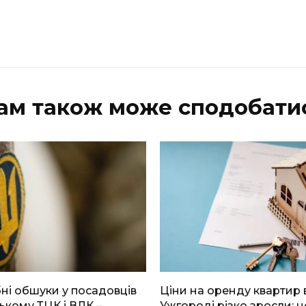
ам також може сподобати
і обшуки у посадовців
Ціни на оренду квартир 
ькому ТЦК і ВЛК –
Ужгороді різко зросли: н