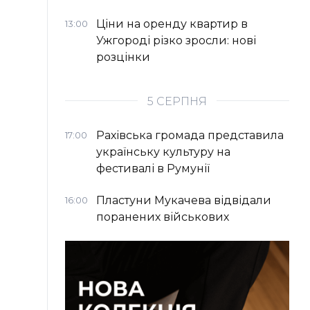
Ціни на оренду квартир в
13:00
Ужгороді різко зросли: нові
розцінки
5 СЕРПНЯ
Рахівська громада представила
17:00
українську культуру на
фестивалі в Румунії
Пластуни Мукачева відвідали
16:00
поранених військових