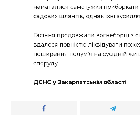
намагалися самотужки приборкати с
садових шлангів, однак їхні зусил
Гасіння продовжили вогнеборці з сі
вдалося повністю ліквідувати пожеж
поширення полум’я на сусідній жит
споруду.
ДСНС у Закарпатській області