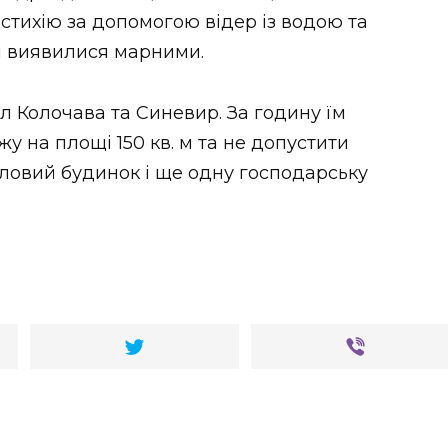
тихію за допомогою відер із водою та
ля виявилися марними.
л Колочава та Синевир. За годину їм
у на площі 150 кв. м та не допустити
ловий будинок і ще одну господарську