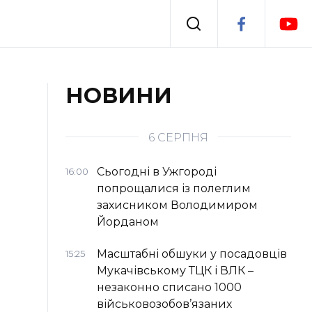
Події
НОВИНИ
я
Втрачений Ужгород
6 СЕРПНЯ
Сьогодні в Ужгороді
16:00
попрощалися із полеглим
захисником Володимиром
Йорданом
Масштабні обшуки у посадовців
15:25
Мукачівському ТЦК і ВЛК –
незаконно списано 1000
військовозобов’язаних