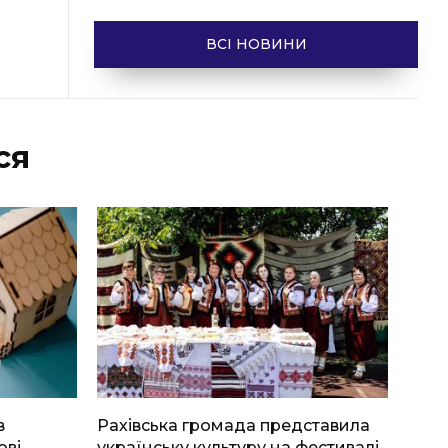
ВСІ НОВИНИ
ся
в
Рахівська громада представила
ові
українську культуру на фестивалі