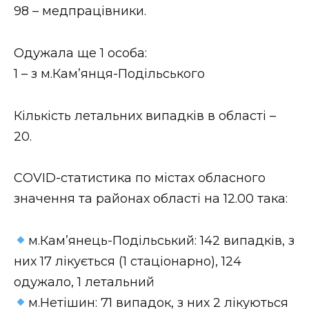
ВІДЕО
98 – медпрацівники.
Одужала ще 1 особа:
1 – з м.Кам’янця-Подільського
Кількість летальних випадків в області –
20.
СOVID-статистика по містах обласного
значення та районах області на 12.00 така:
м.Кам’янець-Подільський: 142 випадків, з
них 17 лікується (1 стаціонарно), 124
одужало, 1 летальний
м.Нетішин: 71 випадок, з них 2 лікуються