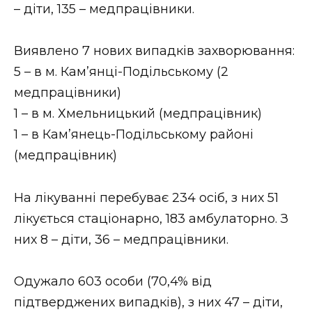
– діти, 135 – медпрацівники.
Стиль життя
Втрачений Ужгород
Виявлено 7 нових випадків захворювання:
5 – в м. Кам’янці-Подільському (2
Втрачений Ужгород (відеоверсія)
медпрацівники)
1 – в м. Хмельницький (медпрацівник)
1 – в Кам’янець-Подільському районі
ЗАКАРПАТСЬКІ НОВИНИ
(медпрацівник)
На лікуванні перебуває 234 осіб, з них 51
НОВИНИ ЗАХІДНОЇ УКРАЇНИ
лікується стаціонарно, 183 амбулаторно. З
них 8 – діти, 36 – медпрацівники.
ФОТО
Одужало 603 особи (70,4% від
підтверджених випадків), з них 47 – діти,