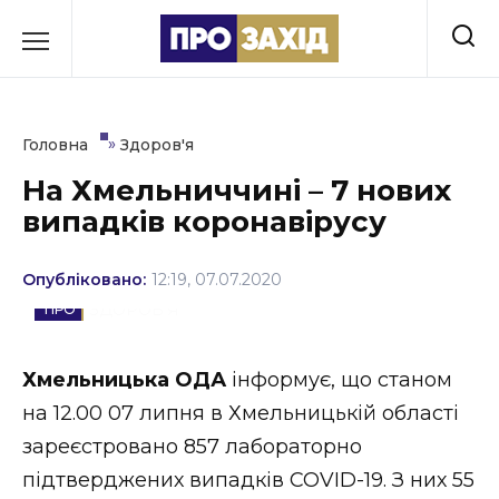
Перейти
до
РУБРИКИ
вмісту
Економіка
»
Головна
Здоров'я
Здоров’я
На Хмельниччині – 7 нових
випадків коронавірусу
Культура
Освіта
Опубліковано:
12:19, 07.07.2020
ЗДОРОВ'Я
Події
Політика
Хмельницька ОДА
інформує, що станом
на 12.00 07 липня в Хмельницькій області
Соціум
зареєстровано 857 лабораторно
Спорт
підтверджених випадків COVID-19. З них 55