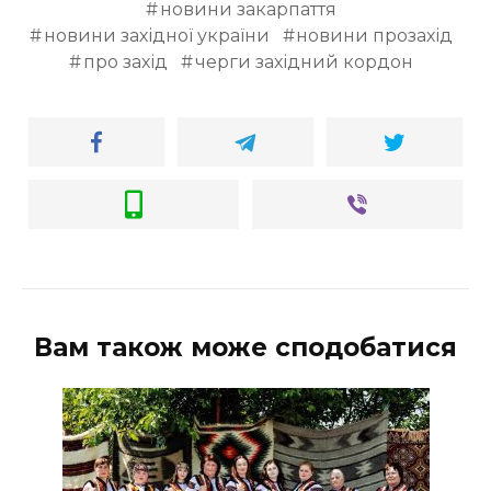
новини закарпаття
новини західної україни
новини прозахід
про захід
черги західний кордон
Вам також може сподобатися