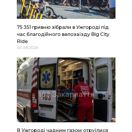
75 351 гривню зібрали в Ужгороді під
час благодійного велозаїзду Big Сity
Ride
03.08.2026
В Ужгороді чадним газом отруїлися