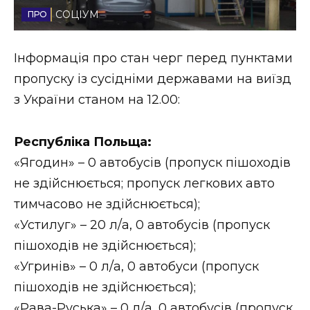
СОЦІУМ
Стиль життя
Втрачений Ужгород
Інформація про стан черг перед пунктами
пропуску із сусідніми державами на виїзд
Втрачений Ужгород (відеоверсія)
з України станом на 12.00:
Республіка Польща:
ЗАКАРПАТСЬКІ НОВИНИ
«Ягодин» – 0 автобусів (пропуск пішоходів
не здійснюється; пропуск легкових авто
тимчасово не здійснюється);
НОВИНИ ЗАХІДНОЇ УКРАЇНИ
«Устилуг» – 20 л/а, 0 автобусів (пропуск
пішоходів не здійснюється);
ФОТО
«Угринів» – 0 л/а, 0 автобуси (пропуск
пішоходів не здійснюється);
«Рава-Руська» – 0 л/а, 0 автобусів (пропуск