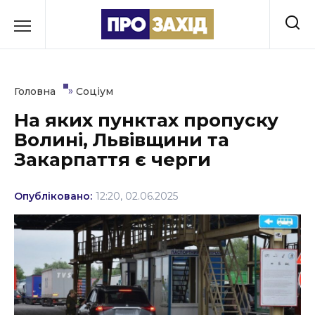
Перейти
до
РУБРИКИ
вмісту
Економіка
»
Головна
Соціум
Здоров’я
На яких пунктах пропуску
Волині, Львівщини та
Культура
Закарпаття є черги
Освіта
Опубліковано:
12:20, 02.06.2025
Події
Політика
Соціум
Спорт