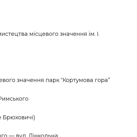
истецтва місцевого значення ім. І.
евого значення парк “Кортумова гора”
 Римського
е Брюховичі)
го — вул. Лінкольна