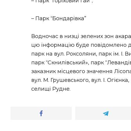
– Парк “Горіховий Гай”;
– Парк “Бондарівка”
Водночас в низці зелених зон акар
цю інформацію буде повідомлено до
парк на вул. Роксоляни, парк ім. І. 
парк “Скнилівський», парк “Леванді
заказник місцевого значення Лісопа
вул. М. Грушевського, вул. І. Огієнка
селищі Рудне.