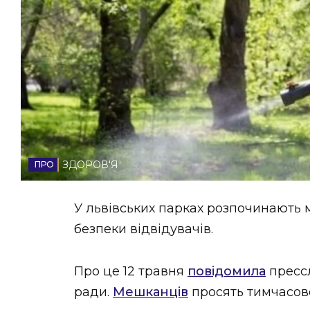
НОВИНИ ЗАХІДНОЇ УКРАЇНИ
ФОТО
ВІДЕО
ЗДОРОВ'Я
У львівських парках розпочинають 
безпеки відвідувачів.
Про це 12 травня
повідомила
прессл
ради.
Мешканців
просять тимчасово