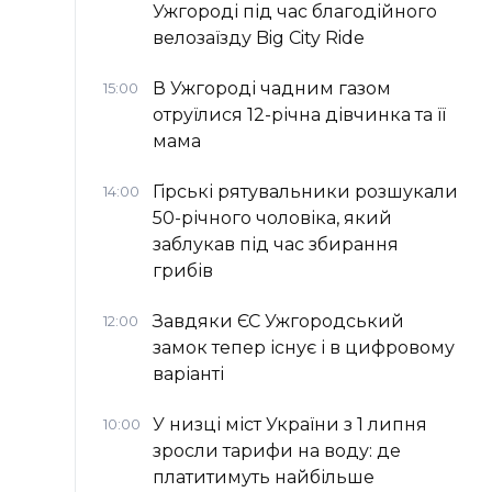
Ужгороді під час благодійного
велозаїзду Big Сity Ride
В Ужгороді чадним газом
15:00
отруїлися 12-річна дівчинка та її
мама
Гірські рятувальники розшукали
14:00
50-річного чоловіка, який
заблукав під час збирання
грибів
Завдяки ЄС Ужгородський
12:00
замок тепер існує і в цифровому
варіанті
У низці міст України з 1 липня
10:00
зросли тарифи на воду: де
платитимуть найбільше