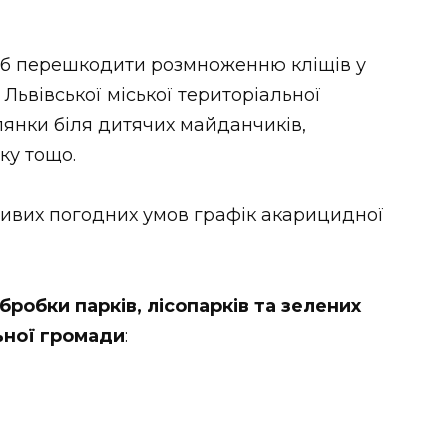
об перешкодити розмноженню кліщів у
 Львівської міської територіальної
лянки біля дитячих майданчиків,
ку тощо.
ливих погодних умов графік акарицидної
робки парків, лісопарків та зелених
льної громади
: