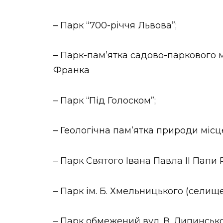
– Парк “700-річчя Львова”;
– Парк-пам’ятка садово-паркового м
Франка
– Парк “Під Голоском”;
– Геологічна пам’ятка природи місц
– Парк Святого Івана Павла ІІ Папи
– Парк ім. Б. Хмельницького (селищ
– Парк обмежений вул. В. Липинсько