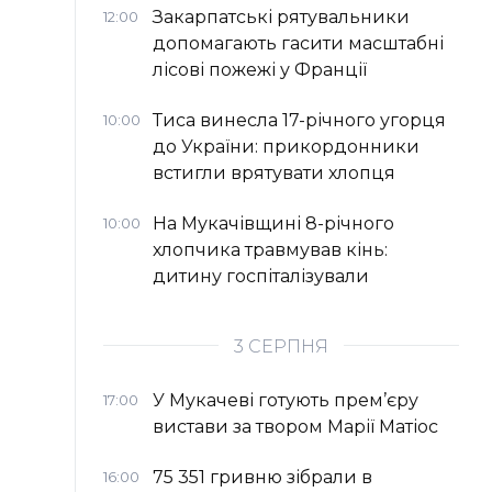
Закарпатські рятувальники
12:00
допомагають гасити масштабні
лісові пожежі у Франції
Тиса винесла 17-річного угорця
10:00
до України: прикордонники
встигли врятувати хлопця
На Мукачівщині 8-річного
10:00
хлопчика травмував кінь:
дитину госпіталізували
3 СЕРПНЯ
У Мукачеві готують прем’єру
17:00
вистави за твором Марії Матіос
75 351 гривню зібрали в
16:00