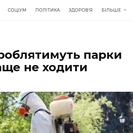
СОЦІУМ
ПОЛІТИКА
ЗДОРОВ’Я
БІЛЬШЕ
Культура
Освіта
броблятимуть парки
Спорт
Стиль житт
раще не ходити