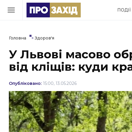
Перейти
ПОДІЇ
до
РУБРИКИ
вмісту
Економіка
Здоров’я
»
Головна
Здоров'я
У Львові масово о
Політика
Соціум
від кліщів: куди к
Втрачений Ужгород
(відеоверсія)
Опубліковано:
15:00, 13.05.2026
ЗАКАРПАТСЬКІ НОВИНИ