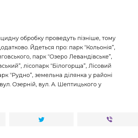
ацидну обробку проведуть пізніше, тому
датково. Йдеться про: парк “Кольонія”,
Виговського, парк “Озеро Левандівське”,
вський”, лісопарк “Білогорща”, Лісовий
рк “Рудно”, земельна ділянка у районі
, вул. Озерній, вул. А. Шептицького у