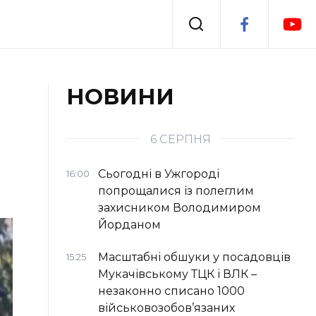
Події
НОВИНИ
я
Втрачений Ужгород
6 СЕРПНЯ
Сьогодні в Ужгороді
16:00
попрощалися із полеглим
захисником Володимиром
Йорданом
Масштабні обшуки у посадовців
15:25
Мукачівському ТЦК і ВЛК –
незаконно списано 1000
військовозобов’язаних