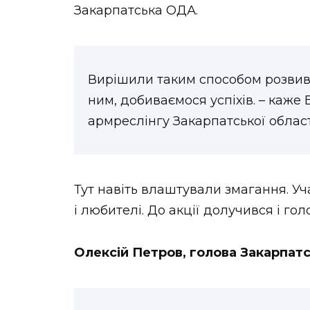
Закарпатська ОДА.
НОВИНИ ЗАХІДНОЇ УКРАЇНИ
Вирішили таким способом розвив
ФОТО
ним, добиваємося успіхів. – каже
армреслінгу Закарпатської област
ВІДЕО
Тут навіть влаштували змагання. Уч
і любителі. До акції долучився і го
Олексій Петров, голова Закарпат