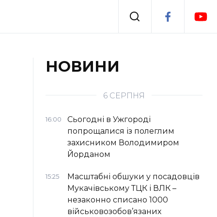
Події
НОВИНИ
я
Втрачений Ужгород
6 СЕРПНЯ
Сьогодні в Ужгороді
16:00
попрощалися із полеглим
захисником Володимиром
Йорданом
Масштабні обшуки у посадовців
15:25
Мукачівському ТЦК і ВЛК –
незаконно списано 1000
військовозобов’язаних