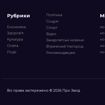
Рубрики
М
Політика
Соціум
Економіка
но
Спорт
Здоров’я
но
Відео
Культура
но
Закарпатські новини
Освіта
но
Втрачений Ужгород
Події
но
Рекламодавцям
Всі права застережено © 2026 Про Захід