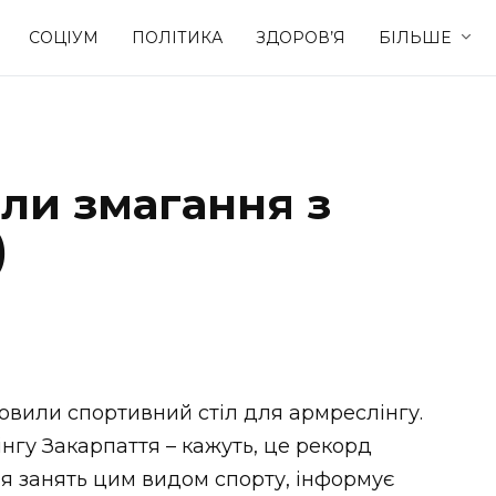
СОЦІУМ
ПОЛІТИКА
ЗДОРОВ’Я
БІЛЬШЕ
Культура
Освіта
ели змагання з
Спорт
Стиль житт
)
новили спортивний стіл для армреслінгу.
нгу Закарпаття – кажуть, це рекорд
ля занять цим видом спорту, інформує