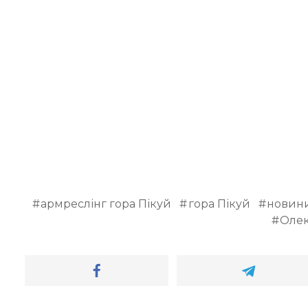
армреслінг гора Пікуй
гора Пікуй
новини
Олек