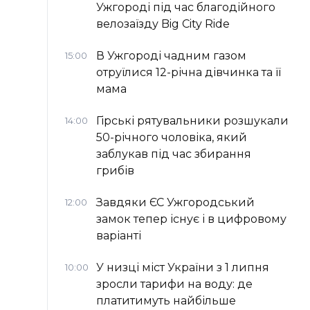
Ужгороді під час благодійного
велозаїзду Big Сity Ride
В Ужгороді чадним газом
15:00
отруїлися 12-річна дівчинка та її
мама
Гірські рятувальники розшукали
14:00
50-річного чоловіка, який
заблукав під час збирання
грибів
Завдяки ЄС Ужгородський
12:00
замок тепер існує і в цифровому
варіанті
У низці міст України з 1 липня
10:00
зросли тарифи на воду: де
платитимуть найбільше