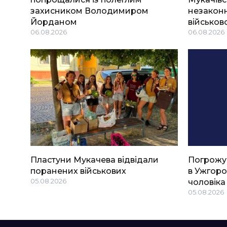
захисником Володимиром
незаконн
Йорданом
військов
06.08.2026
06.08.2026
Пластуни Мукачева відвідали
Погрожу
поранених військових
в Ужгоро
05.08.2026
чоловіка
05.08.2026