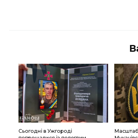
В
Сьогодні в Ужгороді
Масштабн
попрощалися із полеглим
Мукачівс