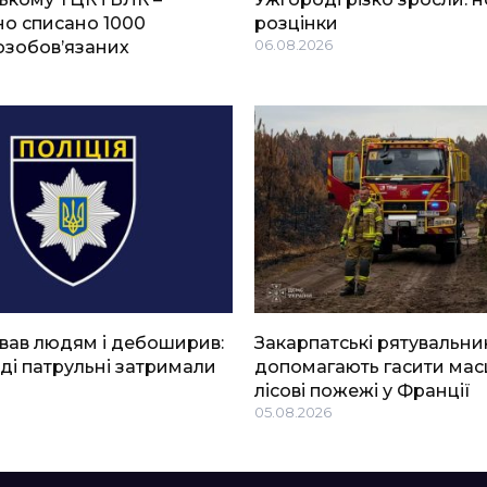
о списано 1000
розцінки
озобов’язаних
06.08.2026
вав людям і дебоширив:
Закарпатські рятувальни
ді патрульні затримали
допомагають гасити мас
лісові пожежі у Франції
05.08.2026