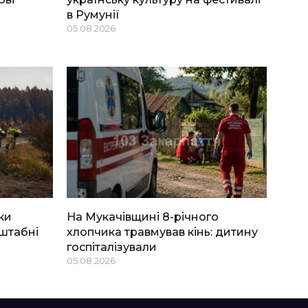
в Румунії
05.08.2026
ки
На Мукачівщині 8-річного
штабні
хлопчика травмував кінь: дитину
госпіталізували
05.08.2026