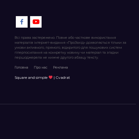
Всі права застережено. Повне або часткове використання
матеріалів інтернет-видання «ПроЗахід» дозволяється тільки за
умови активного, прямого, відкритого для пошукових систем
гіперпосилання на конкретну новину чи матеріал та згадки
першоджерела не нижче другого абзацу тексту.
Головна
Про нас
Реклама
Square and simple
| Cvadrat