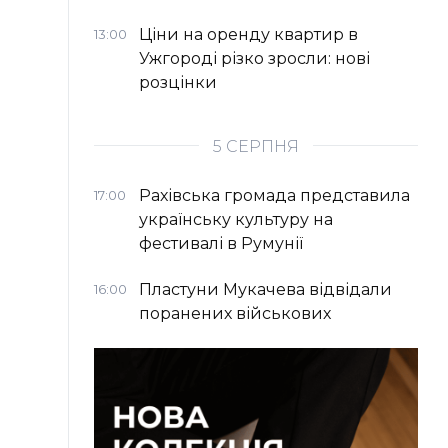
Ціни на оренду квартир в
13:00
Ужгороді різко зросли: нові
розцінки
5 СЕРПНЯ
Рахівська громада представила
17:00
українську культуру на
фестивалі в Румунії
Пластуни Мукачева відвідали
16:00
поранених військових