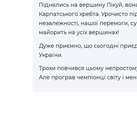
Піднялись на вершину Пікуй, вон
Карпатського хребта. Урочисто п
незалежності, нашої перемоги, сув
майорить на усіх вершинах!
Дуже приємно, що сьогодні приє
України.
Трохи повчився цьому непростому,
Але програв чемпіонці світу і мен