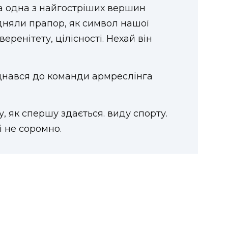
а одна з найгостріших вершин
ідняли прапор, як символ нашої
еренітету, цілісності. Нехай він
днався до команди армреслінга
 як спершу здається. виду спорту.
і не соромно.