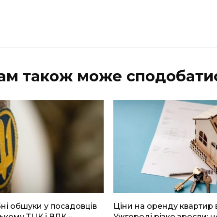
ам також може сподобати
і обшуки у посадовців
Ціни на оренду квартир 
ькому ТЦК і ВЛК –
Ужгороді різко зросли: н