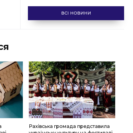
ВСІ НОВИНИ
ся
в
Рахівська громада представила
ові
українську культуру на фестивалі