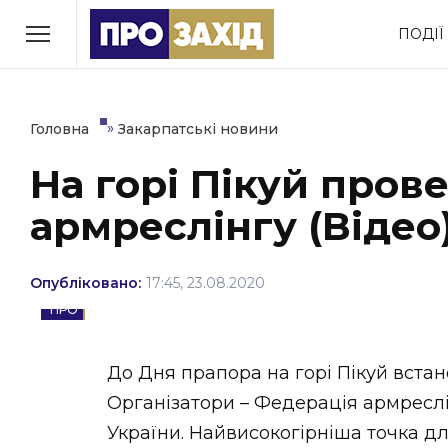
Перейти
ПОДІЇ
до
РУБРИКИ
вмісту
Економіка
Здоров’я
»
Головна
Закарпатські новини
На горі Пікуй пров
Політика
Соціум
армреслінгу (Відео
Втрачений Ужгород
(відеоверсія)
Опубліковано:
17:45, 23.08.2020
ЗАКАРПАТСЬКІ НОВИНИ
ЗАКАРПАТСЬКІ НОВИНИ
До Дня прапора на горі Пікуй вста
Організатори – Федерація армреслі
України. Найвисокогірніша точка д