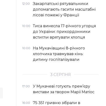
Закарпатські рятувальники
12:00
допомагають гасити масштабні
лісові пожежі у Франції
Тиса винесла 17-річного угорця
10:00
до України: прикордонники
встигли врятувати хлопця
На Мукачівщині 8-річного
10:00
хлопчика травмував кінь:
дитину госпіталізували
3 СЕРПНЯ
У Мукачеві готують прем’єру
17:00
вистави за твором Марії Матіос
75 351 гривню зібрали в
16:00