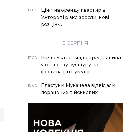
Ціни на оренду квартир в
13:00
Ужгороді різко зросли: нові
розцінки
5 СЕРПНЯ
Рахівська громада представила
17:00
українську культуру на
фестивалі в Румунії
Пластуни Мукачева відвідали
16:00
поранених військових