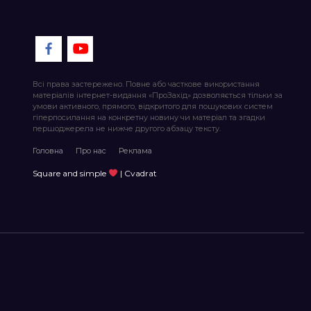
Всі права застережено. Повне або часткове використання
матеріалів інтернет-видання «ПроЗахід» дозволяється тільки за
умови активного, прямого, відкритого для пошукових систем
гіперпосилання на конкретну новину чи матеріал та згадки
першоджерела не нижче другого абзацу тексту.
Головна
Про нас
Реклама
Square and simple
| Cvadrat