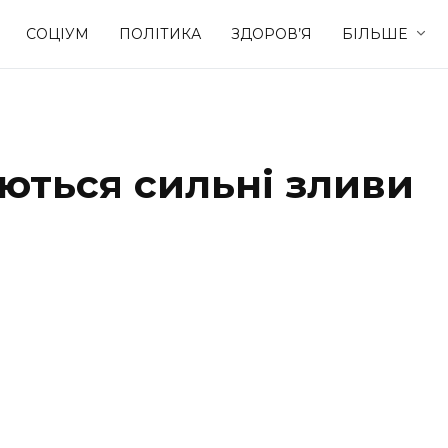
СОЦІУМ
ПОЛІТИКА
ЗДОРОВ’Я
БІЛЬШЕ
Культура
Освіта
уються сильні зливи
Спорт
Стиль житт