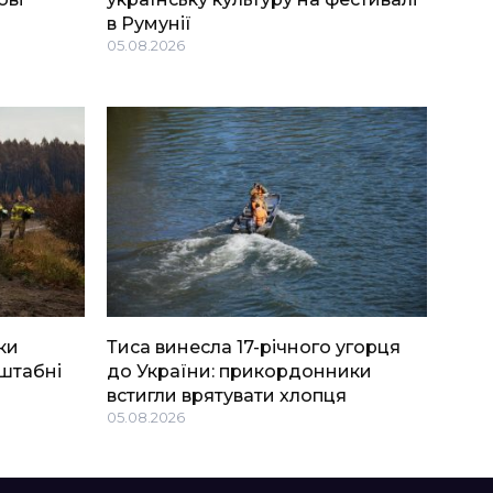
в Румунії
05.08.2026
ки
Тиса винесла 17-річного угорця
штабні
до України: прикордонники
встигли врятувати хлопця
05.08.2026