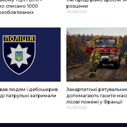
о списано 1000
розцінки
озобов’язаних
06.08.2026
вав людям і дебоширив:
Закарпатські рятувальни
ді патрульні затримали
допомагають гасити мас
лісові пожежі у Франції
05.08.2026