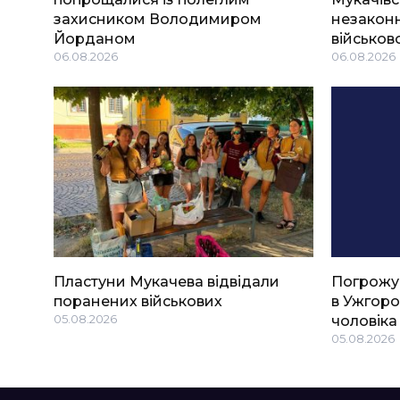
захисником Володимиром
незаконн
Йорданом
військов
06.08.2026
06.08.2026
Пластуни Мукачева відвідали
Погрожу
поранених військових
в Ужгоро
05.08.2026
чоловіка
05.08.2026