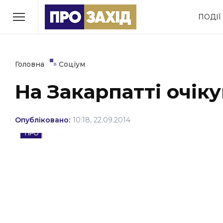
Перейти
ПОДІЇ
до
РУБРИКИ
вмісту
Економіка
Здоров’я
»
Головна
Соціум
На Закарпатті очік
Політика
Соціум
Втрачений Ужгород
Опубліковано:
10:18, 22.09.2014
(відеоверсія)
СОЦІУМ
ЗАКАРПАТСЬКІ НОВИНИ