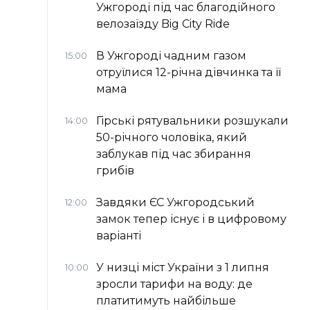
Ужгороді під час благодійного
велозаїзду Big Сity Ride
В Ужгороді чадним газом
15:00
отруїлися 12-річна дівчинка та її
мама
Гірські рятувальники розшукали
14:00
50-річного чоловіка, який
заблукав під час збирання
грибів
Завдяки ЄС Ужгородський
12:00
замок тепер існує і в цифровому
варіанті
У низці міст України з 1 липня
10:00
зросли тарифи на воду: де
платитимуть найбільше