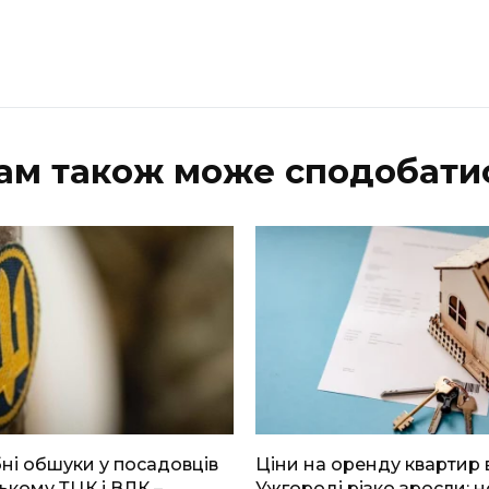
ам також може сподобати
і обшуки у посадовців
Ціни на оренду квартир 
ькому ТЦК і ВЛК –
Ужгороді різко зросли: н