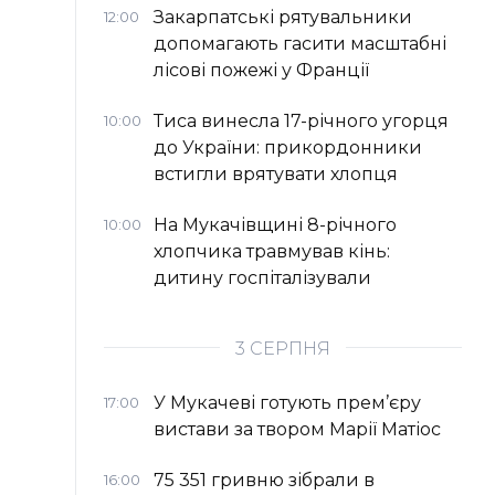
Закарпатські рятувальники
12:00
допомагають гасити масштабні
лісові пожежі у Франції
Тиса винесла 17-річного угорця
10:00
до України: прикордонники
встигли врятувати хлопця
На Мукачівщині 8-річного
10:00
хлопчика травмував кінь:
дитину госпіталізували
3 СЕРПНЯ
У Мукачеві готують прем’єру
17:00
вистави за твором Марії Матіос
75 351 гривню зібрали в
16:00