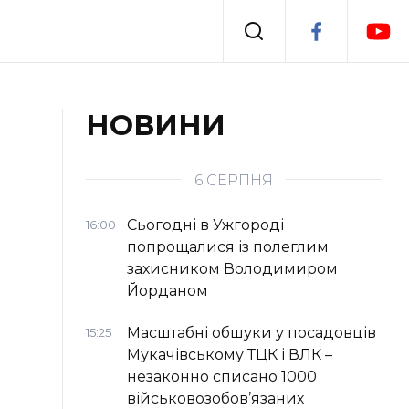
Події
НОВИНИ
я
Втрачений Ужгород
6 СЕРПНЯ
Сьогодні в Ужгороді
16:00
попрощалися із полеглим
захисником Володимиром
Йорданом
Масштабні обшуки у посадовців
15:25
Мукачівському ТЦК і ВЛК –
незаконно списано 1000
військовозобов’язаних