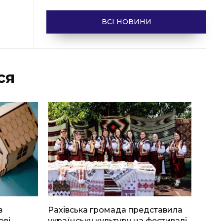
ВСІ НОВИНИ
ся
в
Рахівська громада представила
ові
українську культуру на фестивалі