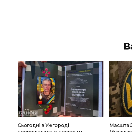
В
Сьогодні в Ужгороді
Масштабн
попрощалися із полеглим
Мукачівс