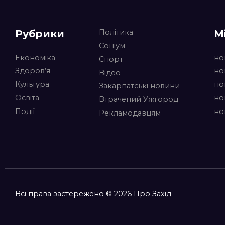
Рубрики
М
Політика
Соціум
Економіка
но
Спорт
Здоров’я
но
Відео
Культура
но
Закарпатські новини
Освіта
но
Втрачений Ужгород
Події
но
Рекламодавцям
Всі права застережено © 2026 Про Захід