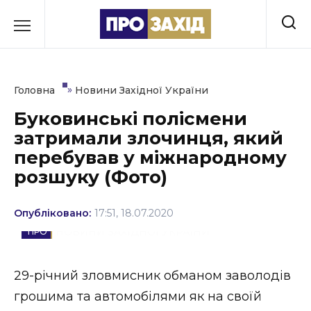
Перейти
до
РУБРИКИ
вмісту
Економіка
»
Головна
Новини Західної України
Здоров’я
Буковинські полісмени
затримали злочинця, який
Культура
перебував у міжнародному
Освіта
розшуку (Фото)
Події
Опубліковано:
17:51, 18.07.2020
Політика
НОВИНИ ЗАХІДНОЇ УКРАЇНИ
Соціум
29-річний зловмисник обманом заволодів
Спорт
грошима та автомобілями як на своїй