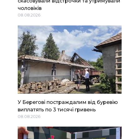
скасовували відстрочки та утримували
чоловіків
08.08.2026
У Берегові постраждалим від буревію
виплатять по 3 тисячі гривень
08.08.2026