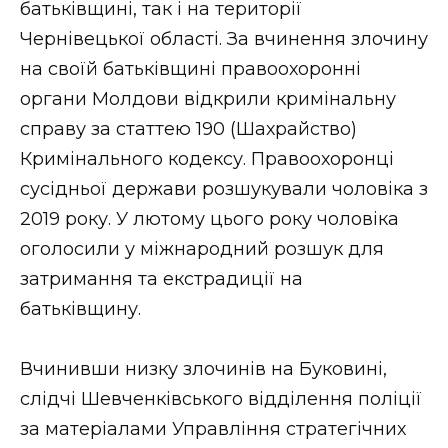
батьківщині, так і на території
Стиль життя
Чернівецької області. За вчинення злочину
на своїй батьківщині правоохоронні
Втрачений Ужгород
органи Молдови відкрили кримінальну
Втрачений Ужгород (відеоверсія)
справу за статтею 190 (Шахрайство)
Кримінального кодексу. Правоохоронці
сусідньої держави розшукували чоловіка з
ЗАКАРПАТСЬКІ НОВИНИ
2019 року. У лютому цього року чоловіка
оголосили у міжнародний розшук для
затримання та екстрадиції на
НОВИНИ ЗАХІДНОЇ УКРАЇНИ
батьківщину.
Вчинивши низку злочинів на Буковині,
ФОТО
слідчі Шевченківського відділення поліції
за матеріалами Управління стратегічних