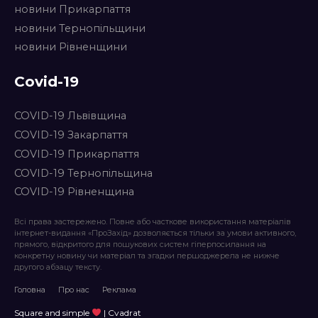
новини Прикарпаття
новини Тернопільщини
новини Рівненщини
Covid-19
COVID-19 Львівщина
COVID-19 Закарпаття
COVID-19 Прикарпаття
COVID-19 Тернопільщина
COVID-19 Рівненщина
Всі права застережено. Повне або часткове використання матеріалів
інтернет-видання «ПроЗахід» дозволяється тільки за умови активного,
прямого, відкритого для пошукових систем гіперпосилання на
конкретну новину чи матеріал та згадки першоджерела не нижче
другого абзацу тексту.
Головна
Про нас
Реклама
Square and simple
| Cvadrat