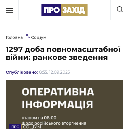
Перейти
до
РУБРИКИ
вмісту
Економіка
»
Головна
Соціум
Здоров’я
1297 доба повномасштабної
війни: ранкове зведення
Культура
Освіта
Опубліковано:
8:55, 12.09.2025
Події
Політика
Соціум
Спорт
СОЦІУМ