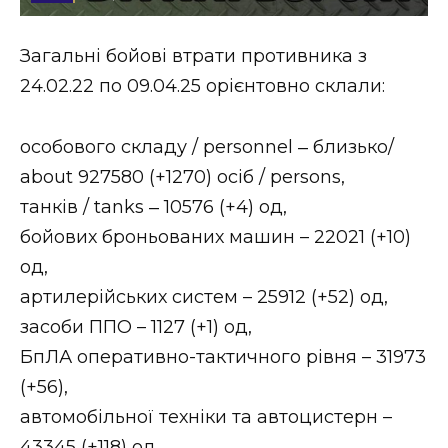
Стиль життя
Загальні бойові втрати противника з
Втрачений Ужгород
24.02.22 по 09.04.25 орієнтовно склали:
Втрачений Ужгород (відеоверсія)
особового складу / personnel ‒ близько/
about 927580 (+1270) осіб / persons,
танків / tanks ‒ 10576 (+4) од,
ЗАКАРПАТСЬКІ НОВИНИ
бойових броньованих машин – 22021 (+10)
од,
НОВИНИ ЗАХІДНОЇ УКРАЇНИ
артилерійських систем – 25912 (+52) од,
засоби ППО – 1127 (+1) од,
БпЛА оперативно-тактичного рівня – 31973
ФОТО
(+56),
автомобільної техніки та автоцистерн –
43345 (+118) од.