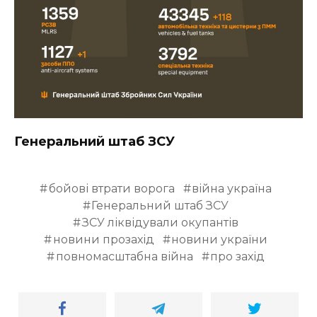
Генеральний штаб ЗСУ
бойові втрати ворога
війна україна
Генеральний штаб ЗСУ
ЗСУ ліквідували окупантів
новини прозахід
новини україни
повномасштабна війна
про захід