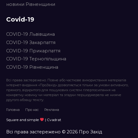
новини Рівненщини
Covid-19
COVID-19 Львівщина
COVID-19 Закарпаття
COVID-19 Прикарпаття
COVID-19 Тернопільщина
COVID-19 Рівненщина
Всі права застережено. Повне або часткове використання матеріалів
інтернет-видання «ПроЗахід» дозволяється тільки за умови активного,
прямого, відкритого для пошукових систем гіперпосилання на
конкретну новину чи матеріал та згадки першоджерела не нижче
другого абзацу тексту.
Головна
Про нас
Реклама
Square and simple
| Cvadrat
Всі права застережено © 2026 Про Захід