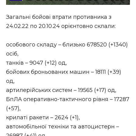
Стиль життя
Загальні бойові втрати противника з
Втрачений Ужгород
24.02.22 по 20.10.24 орієнтовно склали:
Втрачений Ужгород (відеоверсія)
особового складу – близько 678520 (+1340)
осіб,
танків – 9047 (+12) од,
ЗАКАРПАТСЬКІ НОВИНИ
бойових броньованих машин – 18111 (+39)
од,
НОВИНИ ЗАХІДНОЇ УКРАЇНИ
артилерійських систем – 19565 (+17) од,
БпЛА оперативно-тактичного рівня – 17287
(+57),
ФОТО
крилаті ракети – 2624 (+1),
автомобільної техніки та автоцистерн –
26987 (+41) од,