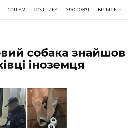
СОЦІУМ
ПОЛІТИКА
ЗДОРОВ’Я
БІЛЬШЕ
Культура
Освіта
овий собака знайшов
Спорт
Стиль житт
івці іноземця