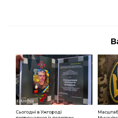
В
Сьогодні в Ужгороді
Масштабн
попрощалися із полеглим
Мукачівс