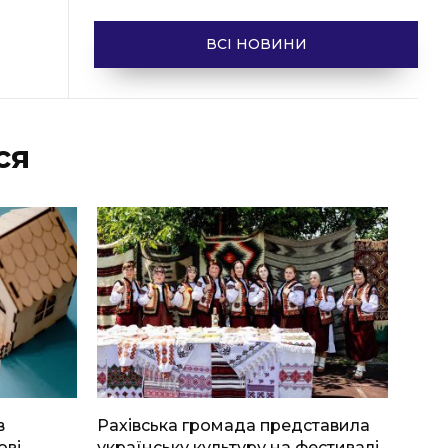
ВСІ НОВИНИ
ся
в
Рахівська громада представила
ові
українську культуру на фестивалі