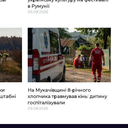
в Румунії
05.08.2026
ки
На Мукачівщині 8-річного
штабні
хлопчика травмував кінь: дитину
госпіталізували
05.08.2026