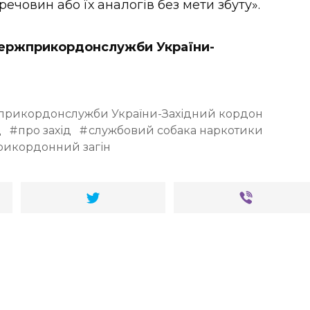
ечовин або їх аналогів без мети збуту».
 Держприкордонслужби України-
жприкордонслужби України-Західний кордон
д
про захід
службовий собака наркотики
рикордонний загін