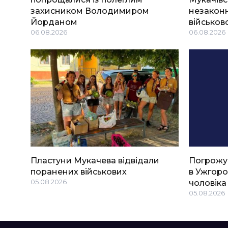
захисником Володимиром
незаконн
Йорданом
військов
06.08.2026
06.08.2026
Пластуни Мукачева відвідали
Погрожу
поранених військових
в Ужгоро
05.08.2026
чоловіка
05.08.2026