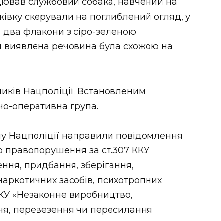
цював службовий собака, навчений на
івку скерували на поглиблений огляд, у
ли два флакони з сіро-зеленою
и виявлена речовина була схожою на
ників Нацполіції. Встановленим
чо-оперативна група.
лу Нацполіції направили повідомлення
о правопорушення за ст.307 ККУ
ння, придбання, зберігання,
наркотичних засобів, психотропних
 ККУ «Незаконне виробництво,
ня, перевезення чи пересилання