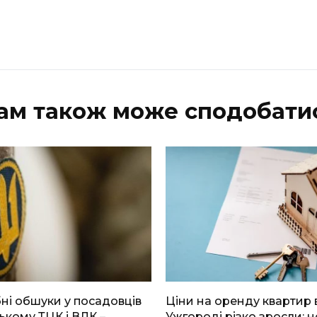
ам також може сподобати
і обшуки у посадовців
Ціни на оренду квартир 
ькому ТЦК і ВЛК –
Ужгороді різко зросли: н