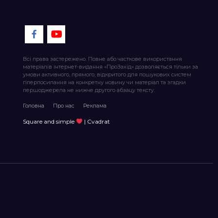
Всі права застережено. Повне або часткове використання
матеріалів інтернет-видання «ПроЗахід» дозволяється тільки за
умови активного, прямого, відкритого для пошукових систем
гіперпосилання на конкретну новину чи матеріал та згадки
першоджерела не нижче другого абзацу тексту.
Головна
Про нас
Реклама
Square and simple
| Cvadrat