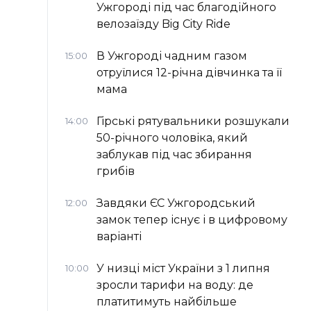
Ужгороді під час благодійного
велозаїзду Big Сity Ride
В Ужгороді чадним газом
15:00
отруїлися 12-річна дівчинка та її
мама
Гірські рятувальники розшукали
14:00
50-річного чоловіка, який
заблукав під час збирання
грибів
Завдяки ЄС Ужгородський
12:00
замок тепер існує і в цифровому
варіанті
У низці міст України з 1 липня
10:00
зросли тарифи на воду: де
платитимуть найбільше