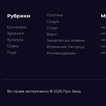
Рубрики
М
Політика
Соціум
Економіка
но
Спорт
Здоров’я
но
Відео
Культура
но
Закарпатські новини
Освіта
но
Втрачений Ужгород
Події
но
Рекламодавцям
Всі права застережено © 2026 Про Захід