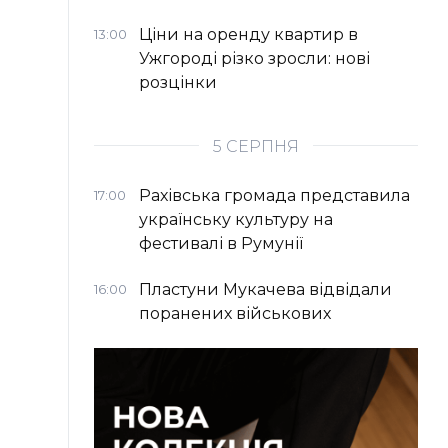
Ціни на оренду квартир в
13:00
Ужгороді різко зросли: нові
розцінки
5 СЕРПНЯ
Рахівська громада представила
17:00
українську культуру на
фестивалі в Румунії
Пластуни Мукачева відвідали
16:00
поранених військових