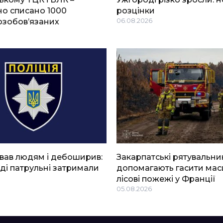
о списано 1000
розцінки
озобов’язаних
06.08.2026
вав людям і дебоширив:
Закарпатські рятувальни
ді патрульні затримали
допомагають гасити мас
лісові пожежі у Франції
05.08.2026