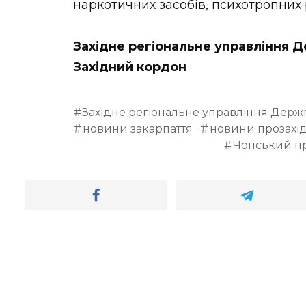
наркотичних засобів, психотропних р
Західне регіональне управління
Західний кордон
Західне регіональне управління Дер
новини закарпаття
новини прозахі
Чопський п