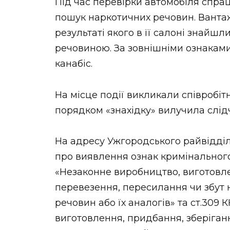
Під час перевірки автомобіля спра
пошук наркотичних речовин. Вантаж
результаті якого в її салоні знайш
речовиною. За зовнішніми ознакам
канабіс.
На місце події викликали співробіт
порядком «знахідку» вилучила слід
На адресу Ужгородського райвідді
про виявлення ознак кримінальног
«Незаконне виробництво, виготовле
перевезення, пересилання чи збут 
речовин або їх аналогів» та ст.309
виготовлення, придбання, зберіган