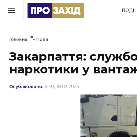
Перейти
ПОДІЇ
до
РУБРИКИ
вмісту
Економіка
Здоров’я
»
Головна
Події
Закарпаття: служб
Політика
Соціум
наркотики у вантаж
Втрачений Ужгород
(відеоверсія)
Опубліковано:
9:40, 18.03.2024
ЗАКАРПАТСЬКІ НОВИНИ