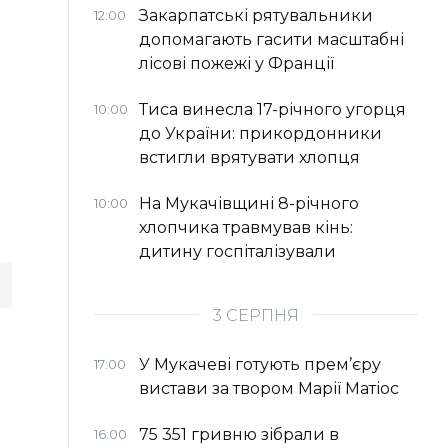
Закарпатські рятувальники
12:00
допомагають гасити масштабні
лісові пожежі у Франції
Тиса винесла 17-річного угорця
10:00
до України: прикордонники
встигли врятувати хлопця
На Мукачівщині 8-річного
10:00
хлопчика травмував кінь:
дитину госпіталізували
3 СЕРПНЯ
У Мукачеві готують прем’єру
17:00
вистави за твором Марії Матіос
75 351 гривню зібрали в
16:00