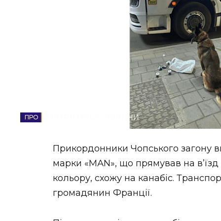
НОВИНИ ЗАХІДНОЇ УКРАЇНИ
ФОТО
ВІДЕО
ЗАКАРПАТСЬКІ НОВИНИ
Прикордонники Чопського загону в
марки «МАN», що прямував на в’їзд 
кольору, схожу на канабіс. Транспо
громадянин Франції.