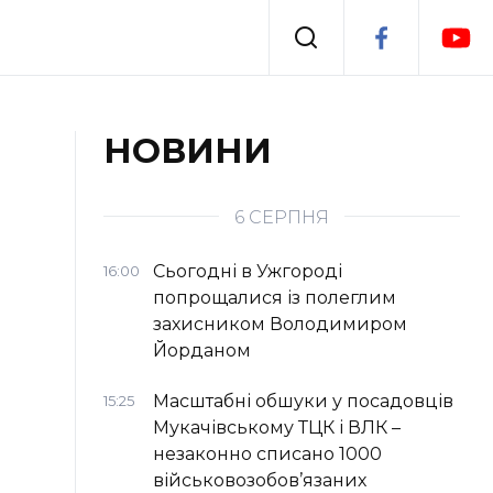
Події
НОВИНИ
я
Втрачений Ужгород
6 СЕРПНЯ
Сьогодні в Ужгороді
16:00
попрощалися із полеглим
захисником Володимиром
Йорданом
Масштабні обшуки у посадовців
15:25
Мукачівському ТЦК і ВЛК –
незаконно списано 1000
військовозобов’язаних