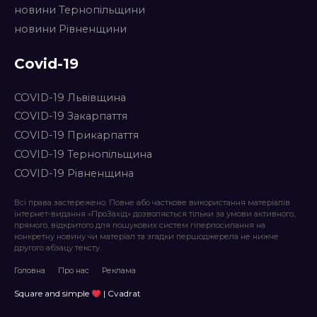
новини Тернопільщини
новини Рівненщини
Covid-19
COVID-19 Львівщина
COVID-19 Закарпаття
COVID-19 Прикарпаття
COVID-19 Тернопільщина
COVID-19 Рівненщина
Всі права застережено. Повне або часткове використання матеріалів
інтернет-видання «ПроЗахід» дозволяється тільки за умови активного,
прямого, відкритого для пошукових систем гіперпосилання на
конкретну новину чи матеріал та згадки першоджерела не нижче
другого абзацу тексту.
Головна
Про нас
Реклама
Square and simple
| Cvadrat