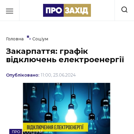
Перейти
до
РУБРИКИ
вмісту
Економіка
»
Головна
Соціум
Здоров’я
Закарпаття: графік
відключень електроенергії
Культура
Освіта
Опубліковано:
11:00, 23.06.2024
Події
Політика
Соціум
Спорт
СОЦІУМ