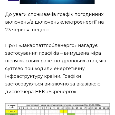
Стиль життя
До уваги споживачів графік погодинних
Втрачений Ужгород
включень/відключень електроенергії на
Втрачений Ужгород (відеоверсія)
23 червня, неділю.
ПрАТ «Закарпаттяобленерго» нагадує:
застосування графіків – вимушена міра
ЗАКАРПАТСЬКІ НОВИНИ
після масових ракетно-дронових атак, які
суттєво пошкодили енергетичну
НОВИНИ ЗАХІДНОЇ УКРАЇНИ
інфраструктуру країни. Графіки
застосовуються виключно за вказівкою
диспетчера НЕК «Укренерго».
ФОТО