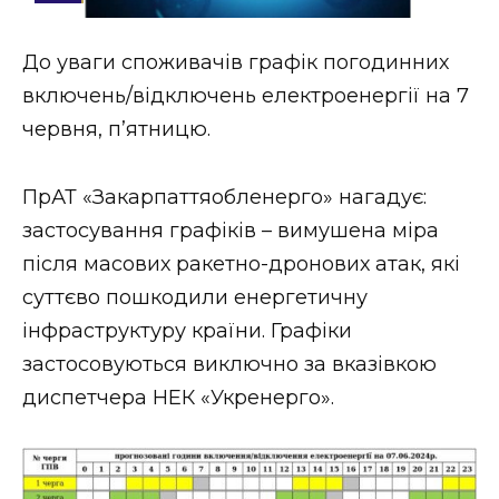
Стиль життя
До уваги споживачів графік погодинних
Втрачений Ужгород
включень/відключень електроенергії на 7
Втрачений Ужгород (відеоверсія)
червня, п’ятницю.
ПрАТ «Закарпаттяобленерго» нагадує:
застосування графіків – вимушена міра
ЗАКАРПАТСЬКІ НОВИНИ
після масових ракетно-дронових атак, які
суттєво пошкодили енергетичну
НОВИНИ ЗАХІДНОЇ УКРАЇНИ
інфраструктуру країни. Графіки
застосовуються виключно за вказівкою
диспетчера НЕК «Укренерго».
ФОТО