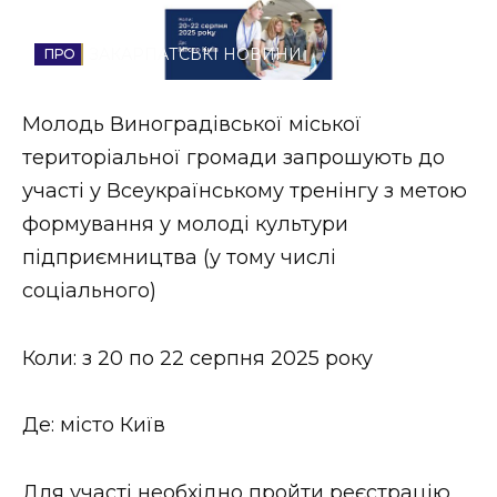
Стиль життя
ЗАКАРПАТСЬКІ НОВИНИ
Втрачений Ужгород
Молодь Виноградівської міської
Втрачений Ужгород (відеоверсія)
територіальної громади запрошують до
участі у Всеукраїнському тренінгу з метою
формування у молоді культури
ЗАКАРПАТСЬКІ НОВИНИ
підприємництва (у тому числі
соціального)
НОВИНИ ЗАХІДНОЇ УКРАЇНИ
Коли: з 20 по 22 серпня 2025 року
ФОТО
Де: місто Київ
Для участі необхідно пройти реєстрацію