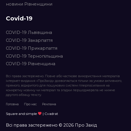
новини Рівненщини
Covid-19
COVID-19 Львівщина
COVID-19 Закарпаття
COVID-19 Прикарпаття
COVID-19 Тернопільщина
COVID-19 Рівненщина
Всі права застережено. Повне або часткове використання матеріалів
інтернет-видання «ПроЗахід» дозволяється тільки за умови активного,
прямого, відкритого для пошукових систем гіперпосилання на
конкретну новину чи матеріал та згадки першоджерела не нижче
другого абзацу тексту.
Головна
Про нас
Реклама
Square and simple
| Cvadrat
Всі права застережено © 2026 Про Захід