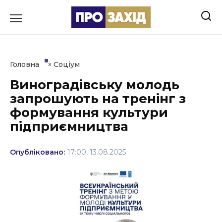
Перейти
до
РУБРИКИ
вмісту
Економіка
»
Головна
Соціум
Здоров’я
Виноградівську молодь
запрошують на тренінг з
Культура
формування культури
Освіта
підприємництва
Події
Опубліковано:
17:00, 13.08.2025
Політика
Соціум
Спорт