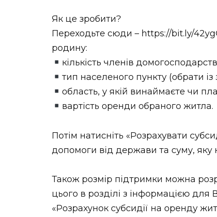
НОВИНИ ЗАХІДНОЇ УКРАЇНИ
Як це зробити?
Переходьте сюди – https://bit.ly/42
родину:
ФОТО
кількість членів домогосподарств
тип населеного пункту (обрати із
область, у якій винаймаєте чи пл
вартість оренди обраного житла.
ВІДЕО
Потім натисніть «Розрахувати субси
допомоги від держави та суму, яку 
Також розмір підтримки можна розр
цього в розділі з інформацією для
«Розрахунок субсидії на оренду житла»