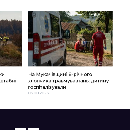
ки
На Мукачівщині 8-річного
штабні
хлопчика травмував кінь: дитину
госпіталізували
05.08.2026