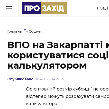
Перейти
ПОДІЇ
до
РУБРИКИ
вмісту
Економіка
Здоров’я
»
Головна
Соціум
ВПО на Закарпатті
Політика
Соціум
користуватися соц
Втрачений Ужгород
(відеоверсія)
калькулятором
Опубліковано:
18:40, 21.04.2025
ЗАКАРПАТСЬКІ НОВИНИ
Орієнтовний розмір субсидії на ор
відтепер можуть розрахувати самос
калькулятора.