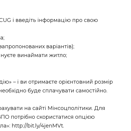
ygCUG і введіть інформацію про свою
а;
 запропонованих варіантів);
ануєте винаймати житло;
дію» – і ви отримаєте орієнтовний розмір
необхідно буде сплачувати самостійно.
ахувати на сайті Мінсоцполітики. Для
 ВПО потрібно скористатися опцією
: http://bit.ly/4jenMVt.