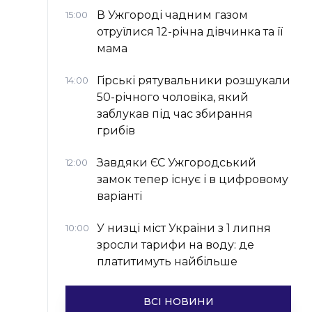
В Ужгороді чадним газом
15:00
отруїлися 12-річна дівчинка та її
мама
Гірські рятувальники розшукали
14:00
50-річного чоловіка, який
заблукав під час збирання
грибів
Завдяки ЄС Ужгородський
12:00
замок тепер існує і в цифровому
варіанті
У низці міст України з 1 липня
10:00
зросли тарифи на воду: де
платитимуть найбільше
ВСІ НОВИНИ