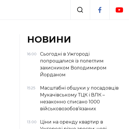
Події
НОВИНИ
я
Втрачений Ужгород
Сьогодні в Ужгороді
16:00
попрощалися із полеглим
захисником Володимиром
Йорданом
Масштабні обшуки у посадовців
15:25
Мукачівському ТЦК і ВЛК –
незаконно списано 1000
військовозобов’язаних
Ціни на оренду квартир в
13:00
Ужгороді різко зросли: нові