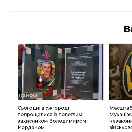
В
Сьогодні в Ужгороді
Масштабн
попрощалися із полеглим
Мукачівс
захисником Володимиром
незаконн
Йорданом
військов