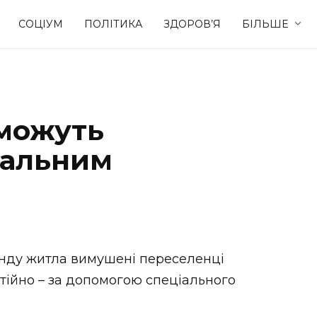
СОЦІУМ
ПОЛІТИКА
ЗДОРОВ’Я
БІЛЬШЕ
Культура
Освіта
 можуть
Спорт
Стиль житт
іальним
енду житла вимушені переселенці
тійно – за допомогою спеціального