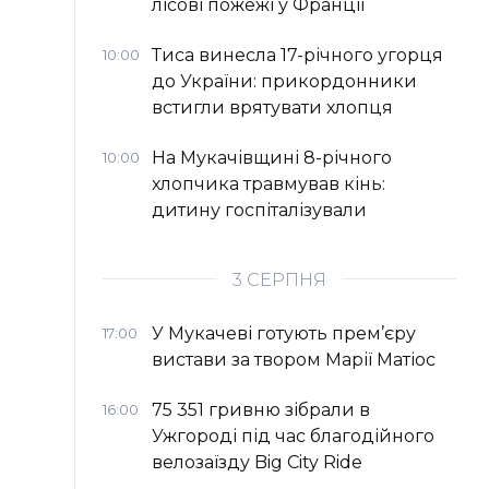
лісові пожежі у Франції
Тиса винесла 17-річного угорця
10:00
до України: прикордонники
встигли врятувати хлопця
На Мукачівщині 8-річного
10:00
хлопчика травмував кінь:
дитину госпіталізували
3 СЕРПНЯ
У Мукачеві готують прем’єру
17:00
вистави за твором Марії Матіос
75 351 гривню зібрали в
16:00
Ужгороді під час благодійного
велозаїзду Big Сity Ride