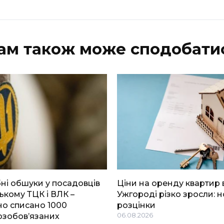
ам також може сподобати
і обшуки у посадовців
Ціни на оренду квартир 
ькому ТЦК і ВЛК –
Ужгороді різко зросли: н
о списано 1000
розцінки
озобов’язаних
06.08.2026