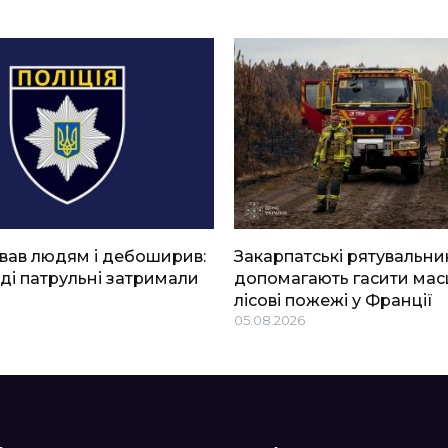
вав людям і дебоширив:
Закарпатські рятувальни
ді патрульні затримали
допомагають гасити мас
лісові пожежі у Франції
05.08.2026