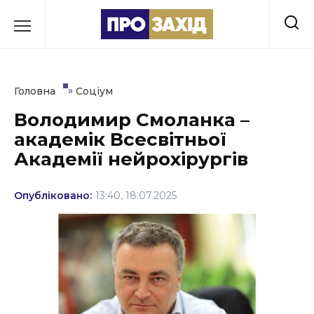
Перейти
до
РУБРИКИ
вмісту
Економіка
»
Головна
Соціум
Здоров’я
Володимир Смоланка –
академік Всесвітньої
Культура
Академії нейрохірургів
Освіта
Опубліковано:
13:40, 18.07.2025
Події
Політика
Соціум
Спорт