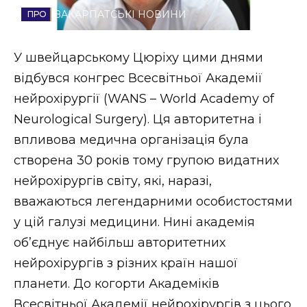
ЗАКАРПАТСЬКІ НОВИНИ
Стиль життя
Втрачений Ужгород
У швейцарському Цюріху цими днями
відбувся конгрес Всесвітньої Академії
Втрачений Ужгород (відеоверсія)
нейрохірургії (WANS – World Academy of
Neurological Surgery). Ця авторитетна і
впливова медична організація була
ЗАКАРПАТСЬКІ НОВИНИ
створена 30 років тому групою видатних
нейрохірургів світу, які, наразі,
вважаються легендарними особистостями
НОВИНИ ЗАХІДНОЇ УКРАЇНИ
у цій галузі медицини. Нині академія
об’єднує найбільш авторитетних
ФОТО
нейрохірургів з різних країн нашої
планети. До когорти Академіків
Всесвітньої Академії нейрохірургів з цього