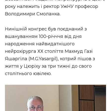
ВІДЕО
року належить і ректор УжНУ професор
Володимири Смоланка.
Нинішній конгрес був поєднаний з
вшануванням 100-річччя від дня
народження найвидатнішого
нейрохірурга ХХ століття Махмуд Газі
Яшаргіла (M.G.Yasargil), котрий пішов з
життя у Цюріху за три тижні до свого
столітнього ювілею.