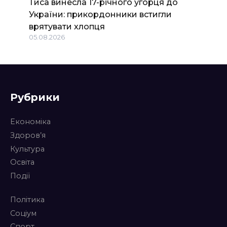
Тиса винесла 17-річного угорця до
України: прикордонники встигли
врятувати хлопця
05.08.2026
Рубрики
Економіка
Здоров’я
Культура
Освіта
Події
Політика
Соціум
Спорт