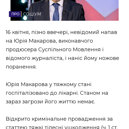
Стиль життя
СОЦІУМ
Втрачений Ужгород
16 квітня, пізно ввечері, невідомий напав
Втрачений Ужгород (відеоверсія)
на Юрія Макарова, виконавчого
продюсера Суспільного Мовлення і
відомого журналіста, і наніс йому ножове
ЗАКАРПАТСЬКІ НОВИНИ
поранення.
Юрія Макарова у тяжкому стані
НОВИНИ ЗАХІДНОЇ УКРАЇНИ
госпіталізовано до лікарні. Станом на
зараз загрози його життю немає.
ФОТО
Відкрито кримінальне провадження за
статтею тяжкі тілесні ушкодження (ч. 1 ст.