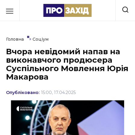
Перейти
до
РУБРИКИ
вмісту
Економіка
»
Головна
Соціум
Здоров’я
Вчора невідомий напав на
виконавчого продюсера
Культура
Суспільного Мовлення Юрія
Освіта
Макарова
Події
Опубліковано:
15:00, 17.04.2025
Політика
Соціум
Спорт